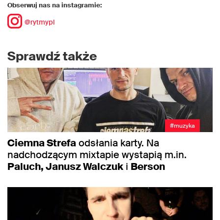
Obserwuj nas na instagramie:
@rytmypl
Sprawdź także
#muzyka
Ciemna Strefa
odsłania karty. Na
nadchodzącym mixtapie wystapią m.in.
Paluch, Janusz Walczuk
i
Berson