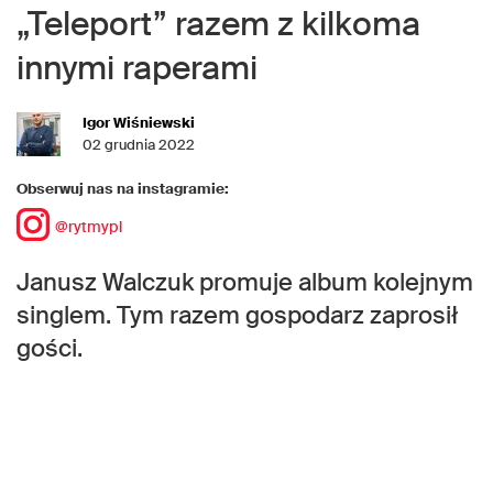
„Teleport” razem z kilkoma
innymi raperami
Igor Wiśniewski
02 grudnia 2022
Obserwuj nas na instagramie:
@rytmypl
Janusz Walczuk promuje album kolejnym
singlem. Tym razem gospodarz zaprosił
gości.