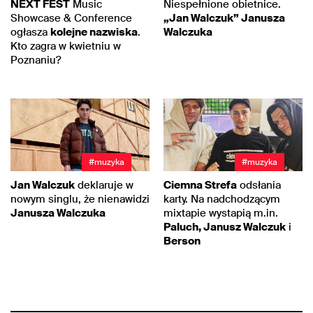
NEXT FEST
Music
Niespełnione obietnice.
Showcase & Conference
„Jan Walczuk” Janusza
ogłasza
kolejne nazwiska
.
Walczuka
Kto zagra w kwietniu w
Poznaniu?
#muzyka
#muzyka
Jan Walczuk
deklaruje w
Ciemna Strefa
odsłania
nowym singlu, że nienawidzi
karty. Na nadchodzącym
Janusza Walczuka
mixtapie wystapią m.in.
Paluch, Janusz Walczuk
i
Berson