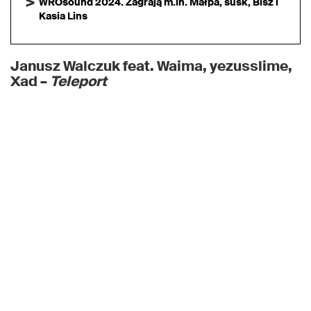
WROsound 2024. Zagrają m.in. Małpa, susk, Bisz i
Kasia Lins
Janusz Walczuk feat. Waima, yezusslime,
Xad –
Teleport