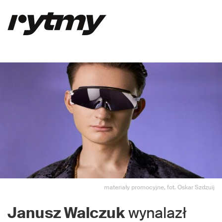
materiały promocyjne, fot. Oskar Szdzuij
Janusz Walczuk
wynalazł