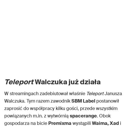
Teleport
Walczuka już działa
W streamingach zadebiutował właśnie
Teleport
Janusza
Walczuka. Tym razem zawodnik
SBM Label
postanowił
zaprosić do współpracy kilku gości, przede wszystkim
powiązanych m.in. z wytwórnią
spacerange
. Obok
gospodarza na bicie
Premixma
wystąpili
Waima, Xad
i