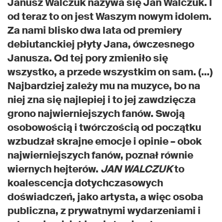
Janusz Walczuk nazywa się Jan Walczuk. I
od teraz to on jest Waszym nowym idolem.
Za nami blisko dwa lata od premiery
debiutanckiej płyty Jana, ówczesnego
Janusza. Od tej pory zmieniło się
wszystko, a przede wszystkim on sam. (…)
Najbardziej zależy mu na muzyce, bo na
niej zna się najlepiej i to jej zawdzięcza
grono najwierniejszych fanów. Swoją
osobowością i twórczością od początku
wzbudzał skrajne emocje i opinie – obok
najwierniejszych fanów, poznał równie
wiernych hejterów.
JAN WALCZUK
to
koalescencja dotychczasowych
doświadczeń, jako artysta, a więc osoba
publiczna, z prywatnymi wydarzeniami i