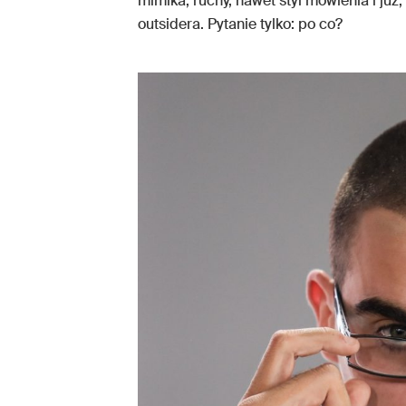
mimika, ruchy, nawet styl mówienia i j
outsidera. Pytanie tylko: po co?