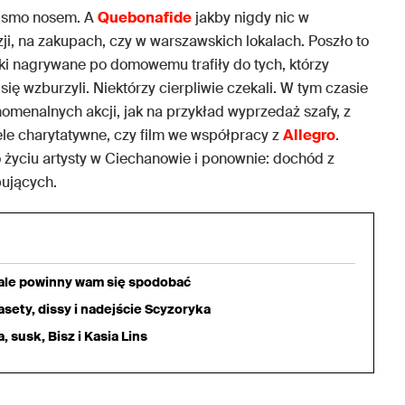
 pismo nosem. A
Quebonafide
jakby nigdy nic w
zji, na zakupach, czy w warszawskich lokalach. Poszło to
ki nagrywane po domowemu trafiły do tych, którzy
ię wzburzyli. Niektórzy cierpliwie czekali. W tym czasie
nomenalnych akcji, jak na przykład wyprzedaż szafy, z
ele charytatywne, czy film we współpracy z
Allegro
.
 życiu artysty w Ciechanowie i ponownie: dochód z
ujących.
iale powinny wam się spodobać
sety, dissy i nadejście Scyzoryka
 susk, Bisz i Kasia Lins