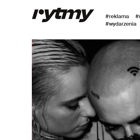
#reklama
#
#wydarzenia