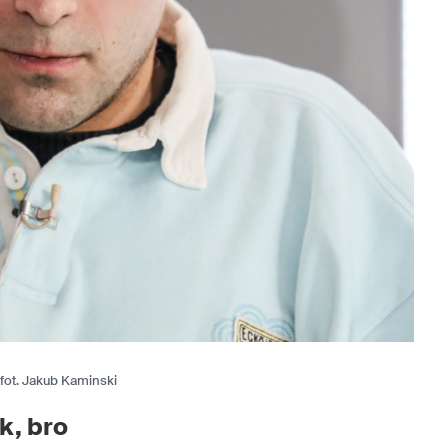
fot. Jakub Kaminski
k, bro