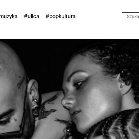
muzyka
#ulica
#popkultura