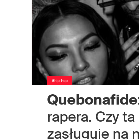
#hip-hop
Quebonafide
rapera. Czy t
zasługuje na 