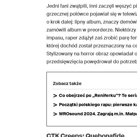
Jedni fani zwątpili, inni zaczęli węszyć
grzecznej polówce pojawiał się w telewi
o krok dalej: lipny album, znaczy demów
zamówili album w preorderze. Niektórzy s
impasu, raper zdążył zaś zrobić parę fe
której dochód został przeznaczony na c
Stylizowany na horror obraz opowiadał o
przedsięwzięcia powędrował do potrzeb
Zobacz także
Co obejrzeć po „Reniferku”? Te ser
Początki polskiego rapu: pierwsze ka
WROsound 2024. Zagrają m.in. Małpa,
CTK Creeps: Quebonafide