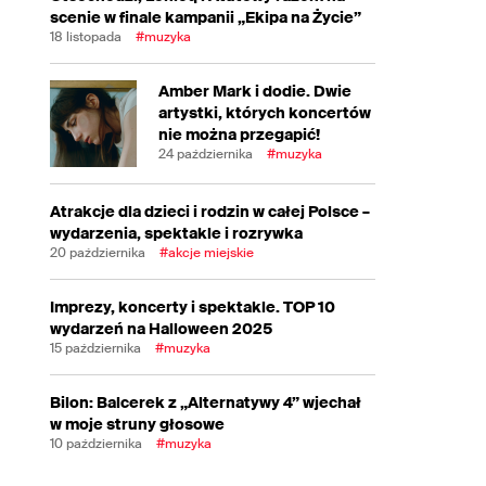
scenie w finale kampanii „Ekipa na Życie”
18 listopada
#muzyka
Amber Mark i dodie. Dwie
artystki, których koncertów
nie można przegapić!
24 października
#muzyka
Atrakcje dla dzieci i rodzin w całej Polsce –
wydarzenia, spektakle i rozrywka
20 października
#akcje miejskie
Imprezy, koncerty i spektakle. TOP 10
wydarzeń na Halloween 2025
15 października
#muzyka
Bilon: Balcerek z „Alternatywy 4” wjechał
w moje struny głosowe
10 października
#muzyka