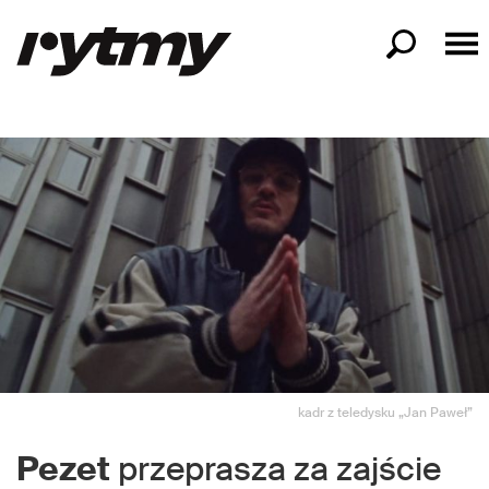
kadr z teledysku „Jan Paweł”
Pezet
przeprasza za zajście