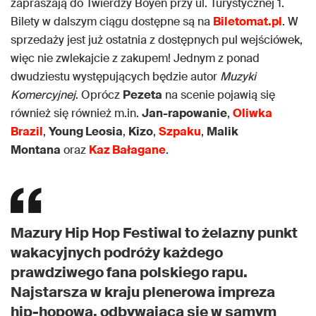
zapraszają do Twierdzy Boyen przy ul. Turystycznej 1.
Bilety w dalszym ciągu dostępne są na
Biletomat.pl
. W
sprzedaży jest już ostatnia z dostępnych pul wejściówek,
więc nie zwlekajcie z zakupem! Jednym z ponad
dwudziestu występujących będzie autor
Muzyki
Komercyjnej
. Oprócz
Pezeta
na scenie pojawią się
również się również m.in.
Jan-rapowanie
,
Oliwka
Brazil
,
Young Leosia
,
Kizo
,
Szpaku
,
Malik
Montana
oraz
Kaz Bałagane
.
Mazury Hip Hop Festiwal to żelazny punkt
wakacyjnych podróży każdego
prawdziwego fana polskiego rapu.
Najstarsza w kraju plenerowa impreza
hip-hopowa, odbywająca się w samym