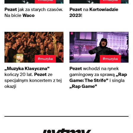
Pezet
jak za starych czasów.
Pezet
na
Kortowiadzie
Na bicie
Waco
2023
!
#muzyka
#muzyka
„Muzyka Klasyczna”
Pezet
wchodzi na rynek
kończy 20 lat.
Pezet
ze
gamingowy za sprawą
„Rap
specjalnym koncertem z tej
Game: The Strife”
i singla
okazji
„Rap Game”