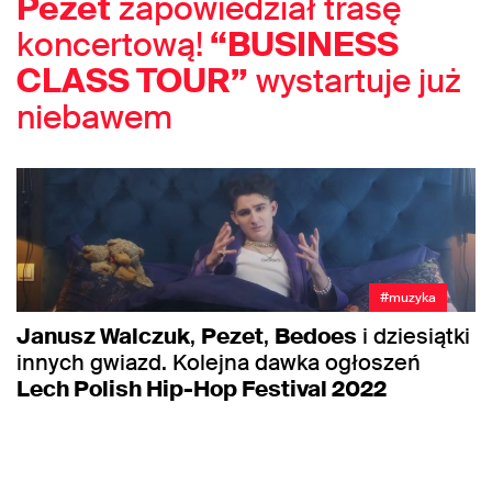
Pezet
zapowiedział trasę
koncertową!
“BUSINESS
CLASS TOUR”
wystartuje już
niebawem
#muzyka
Janusz Walczuk
,
Pezet
,
Bedoes
i dziesiątki
innych gwiazd. Kolejna dawka ogłoszeń
Lech Polish Hip-Hop Festival 2022