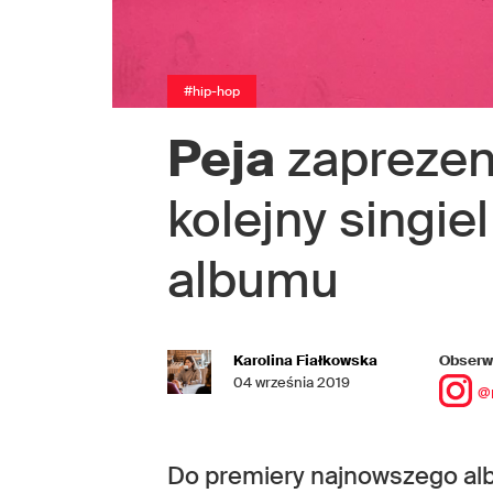
#hip-hop
Peja
zaprezen
kolejny singi
albumu
Karolina Fiałkowska
Obserwu
04 września 2019
@
Do premiery najnowszego al