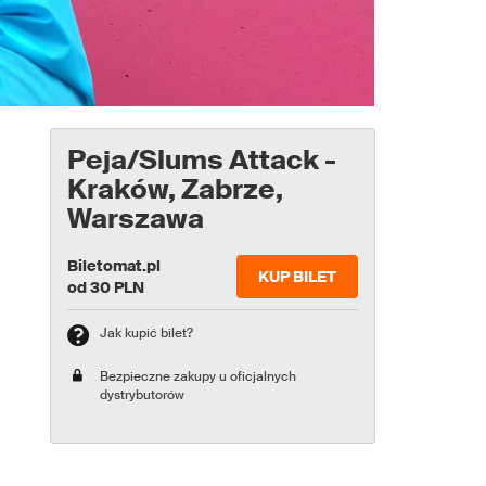
Peja/Slums Attack -
Kraków, Zabrze,
Warszawa
Biletomat.pl
KUP BILET
od 30 PLN
Jak kupić bilet?
Bezpieczne zakupy u oficjalnych
dystrybutorów