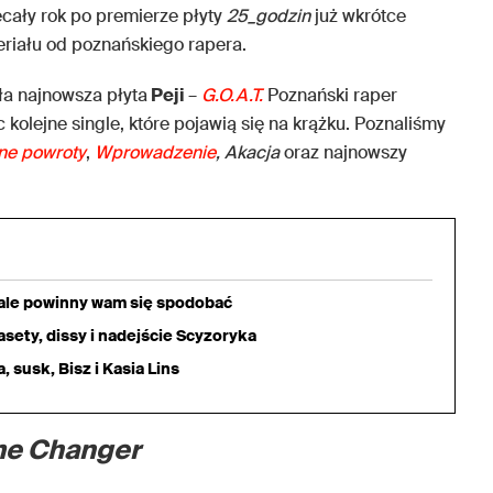
ecały rok po premierze płyty
25_godzin
już wkrótce
iału od poznańskiego rapera.
ła najnowsza płyta
Peji
–
G.O.A.T.
Poznański raper
 kolejne single, które pojawią się na krążku. Poznaliśmy
ne powroty
,
Wprowadzenie
,
Akacja
oraz najnowszy
iale powinny wam się spodobać
sety, dissy i nadejście Scyzoryka
 susk, Bisz i Kasia Lins
e Changer