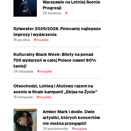
Warszawie na Letniej Scenie
Progresji
05 kwietnia
#
Sylwester 2025/2026. Polecamy najlepsze
imprezy i wydarzenia
16 grudnia
#muzyka
Kulturalny Black Week: Bilety na ponad
700 wydarzeń w całej Polsce nawet 80%
taniej!
24 listopada
#muzyka
Otsochodzi, Lohleq i Atutowy razem na
scenie w finale kampanii „Ekipa na Życie”
18 listopada
#muzyka
Amber Mark i dodie. Dwie
artystki, których koncertów
nie można przegapić!
24 października
#muzyka