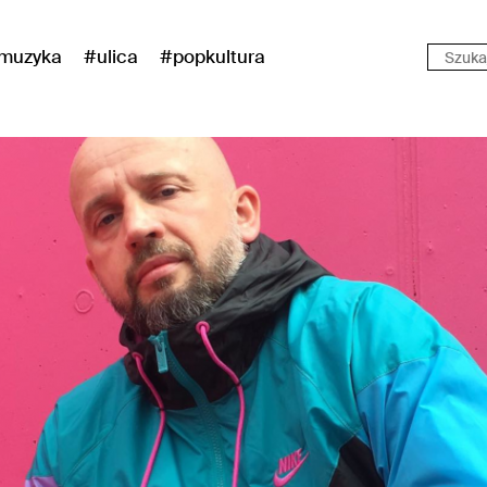
muzyka
#ulica
#popkultura