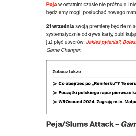
Peja
w ostatnim czasie nie próżnuje i ni
będziemy mogli posłuchać nowego mater
21 września
swoją premierę będzie mia
systematycznie odkrywa karty, publikując
już pięć utworów:
Jakieś pytania?
,
Boles
Game Changer.
Zobacz także
Co obejrzeć po „Reniferku”? Te ser
Początki polskiego rapu: pierwsze ka
WROsound 2024. Zagrają m.in. Małpa,
Peja/Slums Attack –
Gam