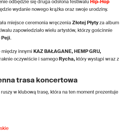
enie odbędzie się druga odsłona festiwalu
Hip-Hop
ędzie wydanie nowego krążka oraz swoje urodziny.
ała miejsce ceremonia wręczenia
Złotej Płyty
za album
stiwalu zapowiedziało wielu artystów, którzy gościnnie
e
Peji
.
ę między innymi
KAZ BAŁAGANE, HEMP GRU,
braknie oczywiście i samego
Rycha,
który wystąpi wraz z
ienna trasa koncertowa
ruszy w klubową trasę, która na ten moment prezentuje
skie