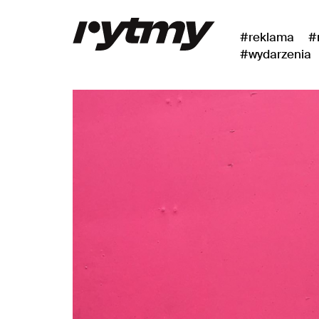
#reklama
#
#wydarzenia