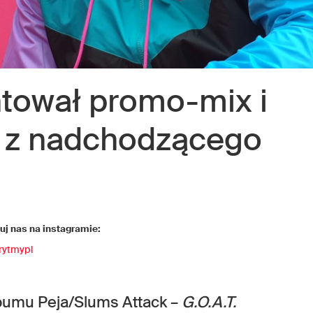
tował promo-mix i
el z nadchodzącego
j nas na instagramie:
rytmypl
bumu Peja/Slums Attack –
G.O.A.T.