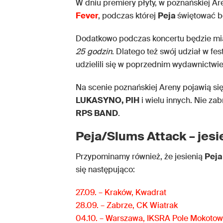
W dniu premiery płyty, w poznańskiej Ar
Fever
, podczas której
Peja
świętować b
Dodatkowo podczas koncertu będzie mi
25 godzin
. Dlatego też swój udział w fe
udzielili się w poprzednim wydawnictwi
Na scenie poznańskiej Areny pojawią si
LUKASYNO, PIH
i wielu innych. Nie za
RPS BAND
.
Peja/Slums Attack – jes
Przypominamy również, że jesienią
Peja
się następująco:
27.09. – Kraków, Kwadrat
28.09. – Zabrze, CK Wiatrak
04.10. – Warszawa, IKSRA Pole Mokotow