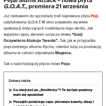
Peja/Slums Attack – nowa płyta
G.O.A.T.,
premiera 21 września
Już niebawem do sprzedaży trafi najnowsza płyta
Peji
,
zatytułowana
G.O.A.T.
W sieci pojawiało się wiele
spekulacji dotyczących rozwinięcia tego skrótu. Jak
wyjaśnia raper, akronim oznacza słowa
“Gnój
Oczywiście Atakuje Twardo”.
Tak, jak w przypadku
poprzedniego albumu Rycha, również tutaj za produkcję
albumu w całości odpowiada
Magiera.
Tak o nadchodzącej płycie mówi
Peja:
Zobacz także
Co obejrzeć po „Reniferku”? Te seriale powinny
wam się spodobać
Początki polskiego rapu: pierwsze kasety, dissy i