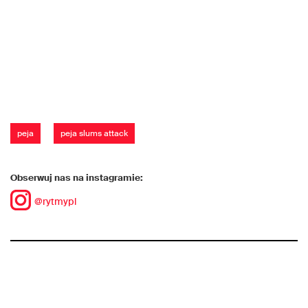
peja
peja slums attack
Obserwuj nas na instagramie:
@rytmypl