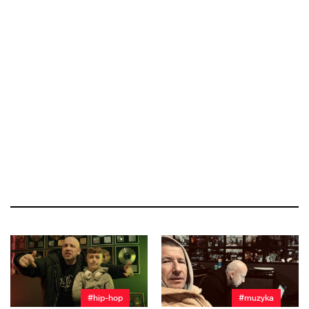
#hip-hop
#muzyka