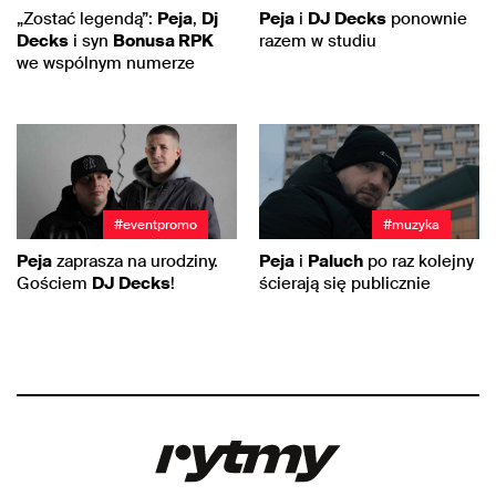
„Zostać legendą”:
Peja
,
Dj
Peja
i
DJ Decks
ponownie
Decks
i syn
Bonusa RPK
razem w studiu
we wspólnym numerze
#eventpromo
#muzyka
Peja
zaprasza na urodziny.
Peja
i
Paluch
po raz kolejny
Gościem
DJ Decks
!
ścierają się publicznie