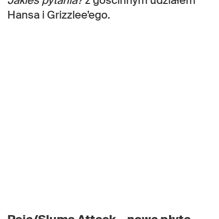
Jakieś pytania?
z gościnnym udziałem
Hansa i Grizzlee’ego.