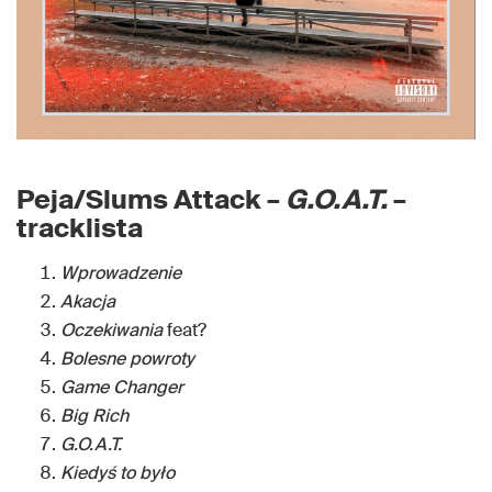
Peja/Slums Attack –
G.O.A.T.
–
tracklista
Wprowadzenie
Akacja
Oczekiwania
feat?
Bolesne powroty
Game Changer
Big Rich
G.O.A.T.
Kiedyś to było