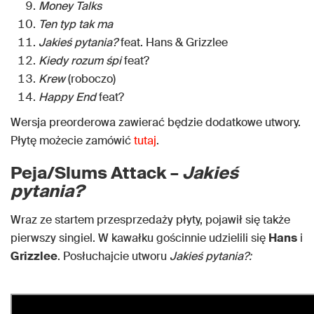
Money Talks
Ten typ tak ma
Jakieś pytania?
feat. Hans & Grizzlee
Kiedy rozum śpi
feat?
Krew
(roboczo)
Happy End
feat?
Wersja preorderowa zawierać będzie dodatkowe utwory.
Płytę możecie zamówić
tutaj
.
Peja/Slums Attack –
Jakieś
pytania?
Wraz ze startem przesprzedaży płyty, pojawił się także
pierwszy singiel. W kawałku gościnnie udzielili się
Hans
i
Grizzlee
. Posłuchajcie utworu
Jakieś pytania?: