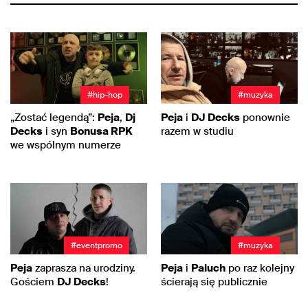
#hip-hop
#muzyka
„Zostać legendą”:
Peja
,
Dj
Peja
i
DJ Decks
ponownie
Decks
i syn
Bonusa RPK
razem w studiu
we wspólnym numerze
#eventpromo
#muzyka
Peja
zaprasza na urodziny.
Peja
i
Paluch
po raz kolejny
Gościem
DJ Decks
!
ścierają się publicznie