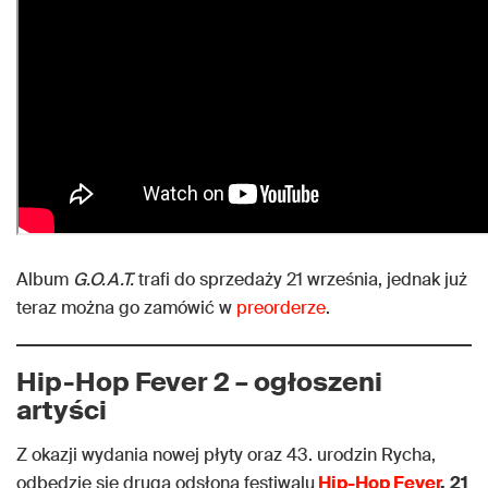
Album
G.O.A.T.
trafi do sprzedaży 21 września, jednak już
teraz można go zamówić w
preorderze
.
Hip-Hop Fever 2 – ogłoszeni
artyści
Z okazji wydania nowej płyty oraz 43. urodzin Rycha,
odbędzie się druga odsłona festiwalu
Hip-Hop Fever
.
21