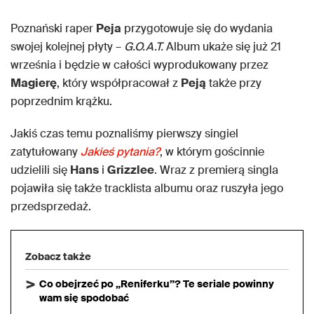
Poznański raper
Peja
przygotowuje się do wydania
swojej kolejnej płyty –
G.O.A.T.
Album ukaże się już 21
września i będzie w całości wyprodukowany przez
Magierę
, który współpracował z
Peją
także przy
poprzednim krążku.
Jakiś czas temu poznaliśmy pierwszy singiel
zatytułowany
Jakieś pytania?
, w którym gościnnie
udzielili się
Hans
i
Grizzlee
. Wraz z premierą singla
pojawiła się także tracklista albumu oraz ruszyła jego
przedsprzedaż.
Zobacz także
Co obejrzeć po „Reniferku”? Te seriale powinny
wam się spodobać