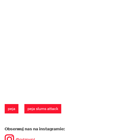
peja
peja slums attack
Obserwuj nas na instagramie:
@rytmypl