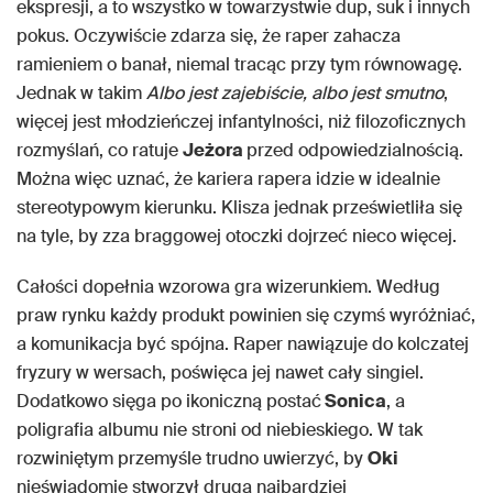
ekspresji, a to wszystko w towarzystwie dup, suk i innych
pokus. Oczywiście zdarza się, że raper zahacza
ramieniem o banał, niemal tracąc przy tym równowagę.
Jednak w takim
Albo jest zajebiście, albo jest smutno
,
więcej jest młodzieńczej infantylności, niż filozoficznych
rozmyślań, co ratuje
Jeżora
przed odpowiedzialnością.
Można więc uznać, że kariera rapera idzie w idealnie
stereotypowym kierunku. Klisza jednak prześwietliła się
na tyle, by zza braggowej otoczki dojrzeć nieco więcej.
Całości dopełnia wzorowa gra wizerunkiem. Według
praw rynku każdy produkt powinien się czymś wyróżniać,
a komunikacja być spójna. Raper nawiązuje do kolczatej
fryzury w wersach, poświęca jej nawet cały singiel.
Dodatkowo sięga po ikoniczną postać
Sonica
, a
poligrafia albumu nie stroni od niebieskiego. W tak
rozwiniętym przemyśle trudno uwierzyć, by
Oki
nieświadomie stworzył drugą najbardziej