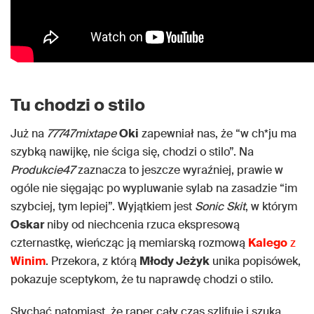
Tu chodzi o stilo
Już na
77747mixtape
Oki
zapewniał nas, że “w ch*ju ma
szybką nawijkę, nie ściga się, chodzi o stilo”. Na
Produkcie47
zaznacza to jeszcze wyraźniej, prawie w
ogóle nie sięgając po wypluwanie sylab na zasadzie “im
szybciej, tym lepiej”. Wyjątkiem jest
Sonic Skit
, w którym
Oskar
niby od niechcenia rzuca ekspresową
czternastkę, wieńcząc ją memiarską rozmową
Kalego
z
Winim
. Przekora, z którą
Młody Jeżyk
unika popisówek,
pokazuje sceptykom, że tu naprawdę chodzi o stilo.
Słychać natomiast, że raper cały czas szlifuje i szuka