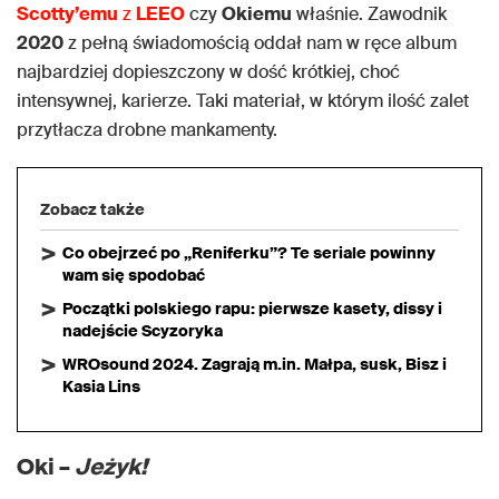
Scotty’emu
z
LEEO
czy
Okiemu
właśnie. Zawodnik
2020
z pełną świadomością oddał nam w ręce album
najbardziej dopieszczony w dość krótkiej, choć
intensywnej, karierze. Taki materiał, w którym ilość zalet
przytłacza drobne mankamenty.
Zobacz także
Co obejrzeć po „Reniferku”? Te seriale powinny
wam się spodobać
Początki polskiego rapu: pierwsze kasety, dissy i
nadejście Scyzoryka
WROsound 2024. Zagrają m.in. Małpa, susk, Bisz i
Kasia Lins
Oki –
Jeżyk!