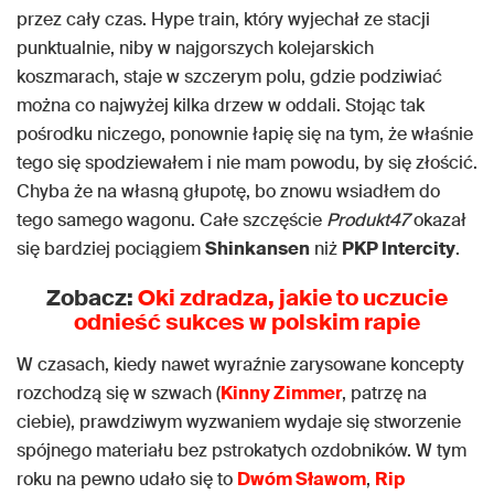
przez cały czas. Hype train, który wyjechał ze stacji
punktualnie, niby w najgorszych kolejarskich
koszmarach, staje w szczerym polu, gdzie podziwiać
można co najwyżej kilka drzew w oddali. Stojąc tak
pośrodku niczego, ponownie łapię się na tym, że właśnie
tego się spodziewałem i nie mam powodu, by się złościć.
Chyba że na własną głupotę, bo znowu wsiadłem do
tego samego wagonu. Całe szczęście
Produkt47
okazał
się bardziej pociągiem
Shinkansen
niż
PKP Intercity
.
Zobacz:
Oki zdradza, jakie to uczucie
odnieść sukces w polskim rapie
W czasach, kiedy nawet wyraźnie zarysowane koncepty
rozchodzą się w szwach (
Kinny Zimmer
, patrzę na
ciebie), prawdziwym wyzwaniem wydaje się stworzenie
spójnego materiału bez pstrokatych ozdobników. W tym
roku na pewno udało się to
Dwóm Sławom
,
Rip