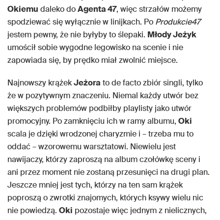
Okiemu
daleko do
Agenta 47
, więc strzałów możemy
spodziewać się wyłącznie w linijkach. Po
Produkcie47
jestem pewny, że nie byłyby to ślepaki.
Młody Jeżyk
umościł sobie wygodne legowisko na scenie i nie
zapowiada się, by prędko miał zwolnić miejsce.
Najnowszy krążek
Jeżora
to de facto zbiór singli, tylko
że w pozytywnym znaczeniu. Niemal każdy utwór bez
większych problemów podbiłby playlisty jako utwór
promocyjny. Po zamknięciu ich w ramy albumu,
Oki
scala je dzięki wrodzonej charyzmie i – trzeba mu to
oddać – wzorowemu warsztatowi. Niewielu jest
nawijaczy, którzy zaproszą na album czołówkę sceny i
ani przez moment nie zostaną przesunięci na drugi plan.
Jeszcze mniej jest tych, którzy na ten sam krążek
poproszą o zwrotki znajomych, których ksywy wielu nic
nie powiedzą.
Oki
pozostaje więc jednym z nielicznych,