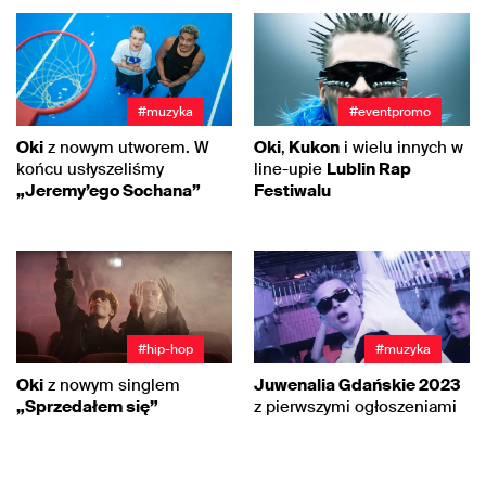
#muzyka
#eventpromo
Oki
z nowym utworem. W
Oki
,
Kukon
i wielu innych w
końcu usłyszeliśmy
line-upie
Lublin Rap
„Jeremy’ego Sochana”
Festiwalu
#hip-hop
#muzyka
Oki
z nowym singlem
Juwenalia Gdańskie 2023
„Sprzedałem się”
z pierwszymi ogłoszeniami