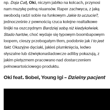
np.
Doja Cat
),
Oki
, niczym jabłko na kolcach, przynosi
nam muzykę pełną niuansów. Raper zachwyca, z jaką
swobodą radzi sobie na funkowym
Jakie to uczucie?
,
jednocześnie z pewnością rzuca kolejne realtalkowe
linijki na oszczędnym
Bardziej sobą niż kiedykolwiek
.
Stado hartów
, choć wydaje się typowym boombapowym
loopem, cieszy przebogatym tłem, podobnie jak
I to jest
fakt
. Okazyjne dęciaki, jakieś plumknięcia, ledwo
słyszalne lub dźwiękonaśladowcze adliby pokazują, z
jakim pietyzmem pracowano nad dostarczeniem
pełnowartościowego produktu.
Oki feat. Sobel, Young Igi –
Dzielny
pacjent