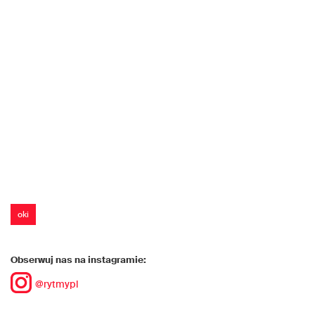
oki
Obserwuj nas na instagramie:
@rytmypl