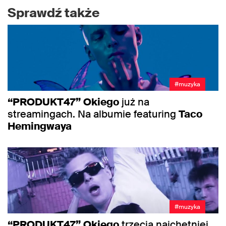
Sprawdź także
#muzyka
“PRODUKT47”
Okiego
już na
streamingach. Na albumie featuring
Taco
Hemingwaya
#muzyka
“PRODUKT47”
Okiego
trzecią najchętniej