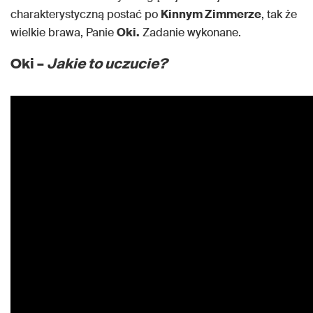
charakterystyczną postać po
Kinnym Zimmerze
, tak że
wielkie brawa, Panie
Oki.
Zadanie wykonane.
Oki –
Jakie to uczucie?