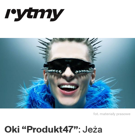
fot. materiały prasowe
Oki “Produkt47”
: Jeża