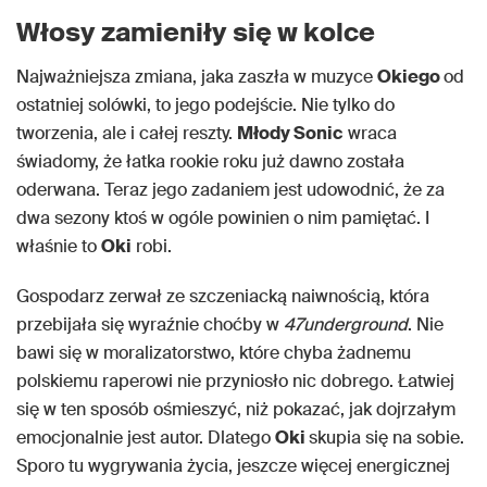
Włosy zamieniły się w kolce
Najważniejsza zmiana, jaka zaszła w muzyce
Okiego
od
ostatniej solówki, to jego podejście. Nie tylko do
tworzenia, ale i całej reszty.
Młody Sonic
wraca
świadomy, że łatka rookie roku już dawno została
oderwana. Teraz jego zadaniem jest udowodnić, że za
dwa sezony ktoś w ogóle powinien o nim pamiętać. I
właśnie to
Oki
robi.
Gospodarz zerwał ze szczeniacką naiwnością, która
przebijała się wyraźnie choćby w
47underground
. Nie
bawi się w moralizatorstwo, które chyba żadnemu
polskiemu raperowi nie przyniosło nic dobrego. Łatwiej
się w ten sposób ośmieszyć, niż pokazać, jak dojrzałym
emocjonalnie jest autor. Dlatego
Oki
skupia się na sobie.
Sporo tu wygrywania życia, jeszcze więcej energicznej