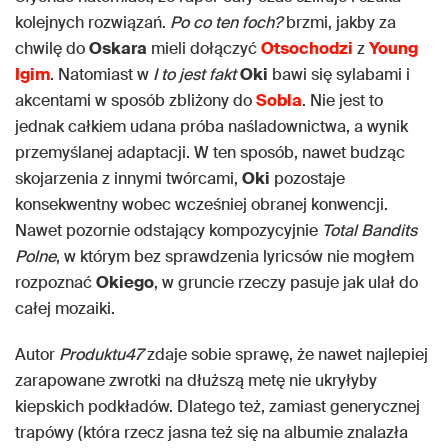
kolejnych rozwiązań.
Po co ten foch?
brzmi, jakby za
chwilę do
Oskara
mieli dołączyć
Otsochodzi
z
Young
Igim
. Natomiast w
I to jest fakt
Oki
bawi się sylabami i
akcentami w sposób zbliżony do
Sobla
. Nie jest to
jednak całkiem udana próba naśladownictwa, a wynik
przemyślanej adaptacji. W ten sposób, nawet budząc
skojarzenia z innymi twórcami,
Oki
pozostaje
konsekwentny wobec wcześniej obranej konwencji.
Nawet pozornie odstający kompozycyjnie
Total Bandits
Polne
, w którym bez sprawdzenia lyricsów nie mogłem
rozpoznać
Okiego
, w gruncie rzeczy pasuje jak ulał do
całej mozaiki.
Autor
Produktu47
zdaje sobie sprawę, że nawet najlepiej
zarapowane zwrotki na dłuższą metę nie ukryłyby
kiepskich podkładów. Dlatego też, zamiast generycznej
trapówy (która rzecz jasna też się na albumie znalazła