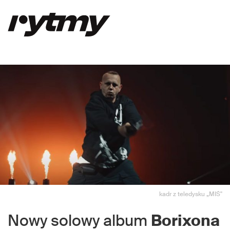
kadr z teledysku „MIŚ"
Nowy solowy album
Borixona