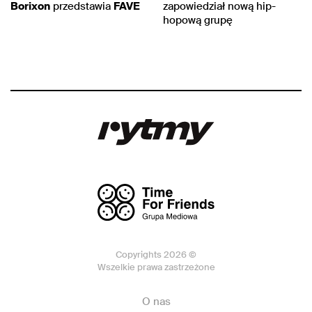
Borixon
przedstawia
FAVE
zapowiedział nową hip-
hopową grupę
Copyrights 2026 ©
Wszelkie prawa zastrzeżone
O nas