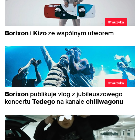
#muzyka
Borixon
i
Kizo
ze wspólnym utworem
#muzyka
Borixon
publikuje vlog z jubileuszowego
koncertu
Tedego
na kanale
chillwagonu