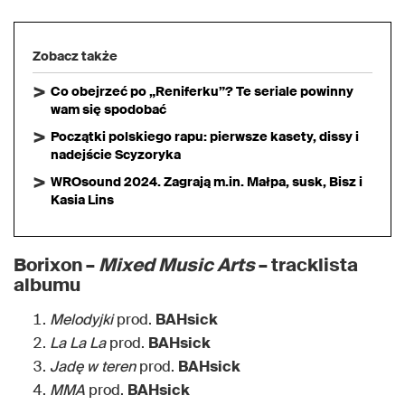
Zobacz także
Co obejrzeć po „Reniferku”? Te seriale powinny
wam się spodobać
Początki polskiego rapu: pierwsze kasety, dissy i
nadejście Scyzoryka
WROsound 2024. Zagrają m.in. Małpa, susk, Bisz i
Kasia Lins
Borixon –
Mixed Music Arts
– tracklista
albumu
Melodyjki
prod.
BAHsick
La La La
prod.
BAHsick
Jadę w teren
prod.
BAHsick
MMA
prod.
BAHsick