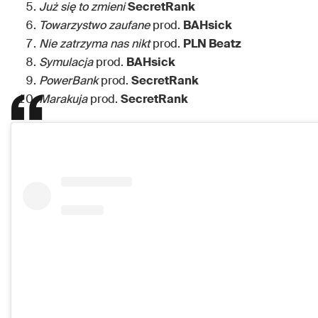
Już się to zmieni
SecretRank
Towarzystwo zaufane
prod.
BAHsick
Nie zatrzyma nas nikt
prod.
PLN Beatz
Symulacja
prod.
BAHsick
PowerBank
prod.
SecretRank
Marakuja
prod.
SecretRank