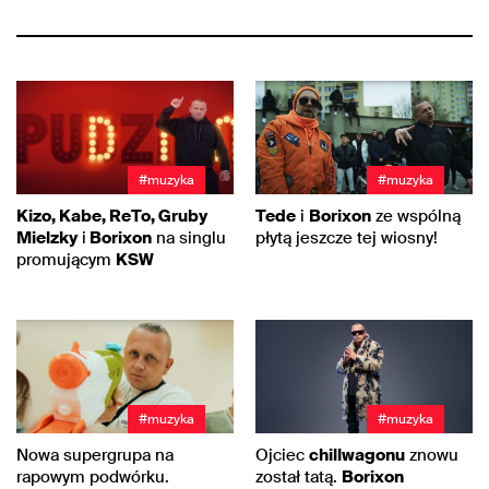
#muzyka
#muzyka
Kizo, Kabe, ReTo, Gruby
Tede
i
Borixon
ze wspólną
Mielzky
i
Borixon
na singlu
płytą jeszcze tej wiosny!
promującym
KSW
#muzyka
#muzyka
Nowa supergrupa na
Ojciec
chillwagonu
znowu
rapowym podwórku.
został tatą.
Borixon