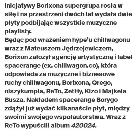
inicjatywy Borixona supergrupa rosła w
siłę i na przestrzeni dwóch lat wydała dwie
płyty podbijając wszystkie muzyczne
playlisty.
Będąc pod wrażeniem hype’u chillwagonu
wraz z Mateuszem Jędrzejewiczem,
Borixon założył agencję artystyczną i label
spacerange (ex. chillwagon.co), która
odpowiada za muzyczne i biznesowe
ruchy chillwagonu, Borixona, Qrego,
olszykumpla, ReTo, ZetHy, Kizo i Majkela
Busza. Nakładem spacerange Borygo
zdążył już wydać kilkanaście płyt, między
swoimi swojego współautorstwa. Wraz z
ReTo wypuścili album
420024.