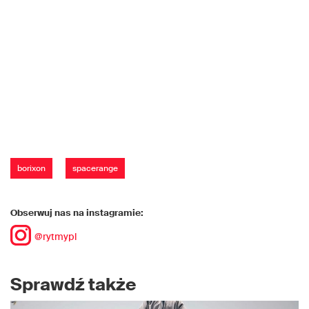
borixon
spacerange
Obserwuj nas na instagramie:
@rytmypl
Sprawdź także