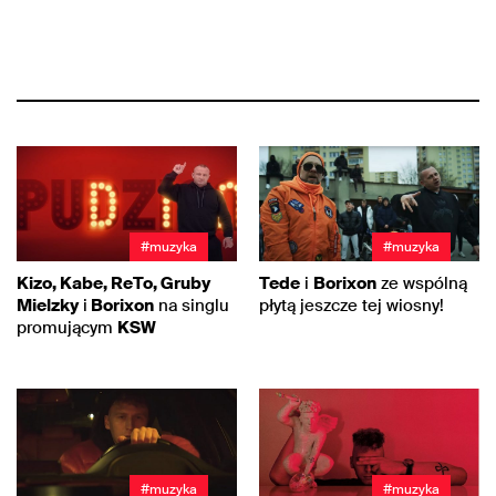
#muzyka
#muzyka
Kizo, Kabe, ReTo, Gruby
Tede
i
Borixon
ze wspólną
Mielzky
i
Borixon
na singlu
płytą jeszcze tej wiosny!
promującym
KSW
#muzyka
#muzyka