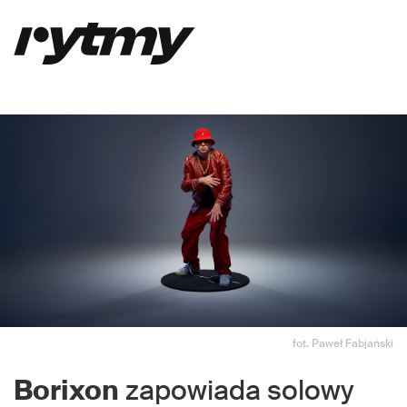
fot. Paweł Fabjański
Borixon
zapowiada solowy