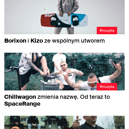
#muzyka
Borixon
i
Kizo
ze wspólnym utworem
#muzyka
Chillwagon
zmienia nazwę. Od teraz to
SpaceRange