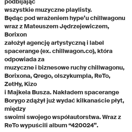
podbijając
wszystkie muzyczne playlisty.
Będąc pod wrażeniem hype’u chillwagonu
wraz z Mateuszem Jędrzejewiczem,
Borixon
założył agencję artystyczną i label
spacerange (ex. chillwagon.co), która
odpowiada za
muzyczne i biznesowe ruchy chillwagonu,
Borixona, Qrego, olszykumpla, ReTo,
ZetHy, Kizo
i Majkela Busza. Nakładem spacerange
Borygo zdążył już wydać kilkanaście płyt,
między
swoimi swojego współautorstwa. Wraz z
ReTo wypuścili album “420024”.