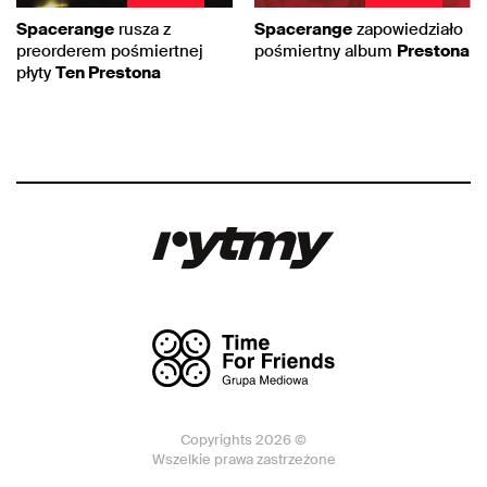
Spacerange
rusza z
Spacerange
zapowiedziało
preorderem pośmiertnej
pośmiertny album
Prestona
płyty
Ten Prestona
Copyrights 2026 ©
Wszelkie prawa zastrzeżone