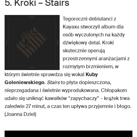
5. Kroki – Stairs
Tegoroczni debiutanci z
Kayaxu stworzyli album dla
osób wyczulonych na każdy
dźwiękowy detal. Kroki
skutecznie operują
przestrzennymi aranżacjami z
rozmytym brzmieniem, w
którym świetnie sprawdza się wokal
Kuby
Goleniewskiego
.
Stairs
to płyta dopieszczona,
nieprzegadana i świetnie wyprodukowana. Chłopakom
udało się uniknąć kawałków “zapychaczy” – krążek trwa
zaledwie 27 minut, a czas ten upływa przyjemnie i błogo.
(Joanna Dziel)