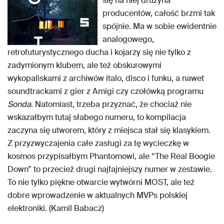
się na niej drużyna
producentów, całość brzmi tak
spójnie. Ma w sobie ewidentnie
analogowego,
retrofuturystycznego ducha i kojarzy się nie tylko z
zadymionym klubem, ale też obskurowymi
wykopaliskami z archiwów italo, disco i funku, a nawet
soundtrackami z gier z Amigi czy czołówką programu
Sonda
. Natomiast, trzeba przyznać, że chociaż nie
wskazałbym tutaj słabego numeru, to kompilacja
zaczyna się utworem, który z miejsca stał się klasykiem.
Z przyzwyczajenia całe zasługi za tę wycieczkę w
kosmos przypisałbym Phantomowi, ale “The Real Boogie
Down” to przecież drugi najfajniejszy numer w zestawie.
To nie tylko piękne otwarcie wytwórni MOST, ale też
dobre wprowadzenie w aktualnych MVPs polskiej
elektroniki. (Kamil Babacz)