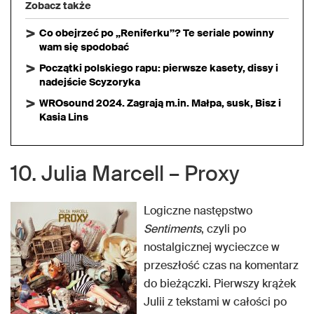
Zobacz także
Co obejrzeć po „Reniferku”? Te seriale powinny
wam się spodobać
Początki polskiego rapu: pierwsze kasety, dissy i
nadejście Scyzoryka
WROsound 2024. Zagrają m.in. Małpa, susk, Bisz i
Kasia Lins
10. Julia Marcell – Proxy
Logiczne następstwo
Sentiments
, czyli po
nostalgicznej wycieczce w
przeszłość czas na komentarz
do bieżączki. Pierwszy krążek
Julii z tekstami w całości po