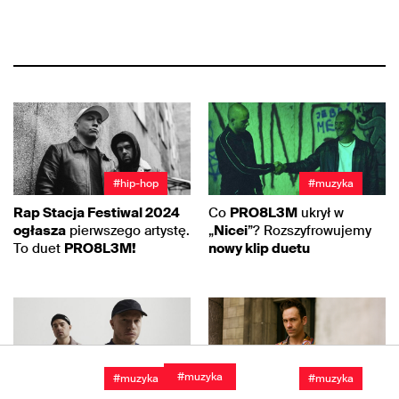
#hip-hop
#muzyka
Rap Stacja Festiwal 2024
Co
PRO8L3M
ukrył w
ogłasza
pierwszego artystę.
„
Nicei
”? Rozszyfrowujemy
To duet
PRO8L3M!
nowy klip duetu
#muzyka
#muzyka
#muzyka