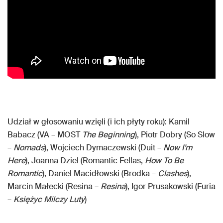
Udział w głosowaniu wzięli (i ich płyty roku): Kamil
Babacz (VA – MOST
The Beginning
), Piotr Dobry (So Slow
–
Nomads
), Wojciech Dymaczewski (Duit –
Now I’m
Here
), Joanna Dziel (Romantic Fellas,
How To Be
Romantic
), Daniel Macidłowski (Brodka –
Clashes
),
Marcin Małecki (Resina –
Resina
), Igor Prusakowski (Furia
–
Księżyc Milczy Luty
)