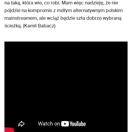
na taką, która wie, co robi. Mam więc nadzieję, że nie
pójdzie na kompromis z mdłym alternatywnym polskim
mainstreamem, ale wciąż będzie szła dobrze wybraną
ścieżką. (Kamil Babacz)