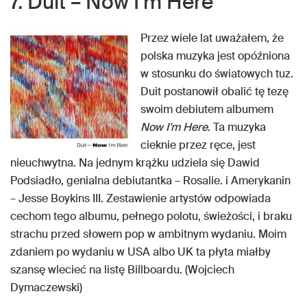
7. Duit – Now I’m Here
Przez wiele lat uważałem, że
polska muzyka jest opóźniona
w stosunku do światowych tuz.
Duit postanowił obalić tę tezę
swoim debiutem albumem
Now I’m Here
. Ta muzyka
cieknie przez ręce, jest
nieuchwytna. Na jednym krążku udziela się Dawid
Podsiadło, genialna debiutantka – Rosalie. i Amerykanin
– Jesse Boykins III. Zestawienie artystów odpowiada
cechom tego albumu, pełnego polotu, świeżości, i braku
strachu przed słowem pop w ambitnym wydaniu. Moim
zdaniem po wydaniu w USA albo UK ta płyta miałby
szansę wlecieć na listę Billboardu. (Wojciech
Dymaczewski)