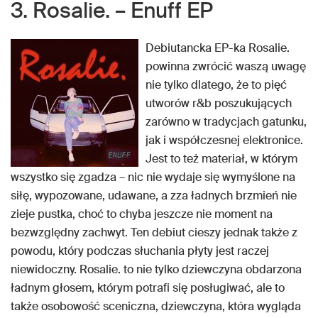
3. Rosalie. – Enuff EP
Debiutancka EP-ka Rosalie.
powinna zwrócić waszą uwagę
nie tylko dlatego, że to pięć
utworów r&b poszukujących
zarówno w tradycjach gatunku,
jak i współczesnej elektronice.
Jest to też materiał, w którym
wszystko się zgadza – nic nie wydaje się wymyślone na
siłę, wypozowane, udawane, a zza ładnych brzmień nie
zieje pustka, choć to chyba jeszcze nie moment na
bezwzględny zachwyt. Ten debiut cieszy jednak także z
powodu, który podczas słuchania płyty jest raczej
niewidoczny. Rosalie. to nie tylko dziewczyna obdarzona
ładnym głosem, którym potrafi się posługiwać, ale to
także osobowość sceniczna, dziewczyna, która wygląda