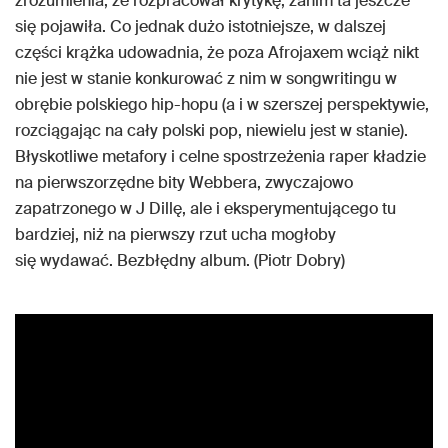
zrozumienia, że rozpracował krytykę, zanim ta jeszcze
się pojawiła. Co jednak dużo istotniejsze, w dalszej
części krążka udowadnia, że poza Afrojaxem wciąż nikt
nie jest w stanie konkurować z nim w songwritingu w
obrębie polskiego hip-hopu (a i w szerszej perspektywie,
rozciągając na cały polski pop, niewielu jest w stanie).
Błyskotliwe metafory i celne spostrzeżenia raper kładzie
na pierwszorzędne bity Webbera, zwyczajowo
zapatrzonego w J Dillę, ale i eksperymentującego tu
bardziej, niż na pierwszy rzut ucha mogłoby
się wydawać. Bezbłędny album. (Piotr Dobry)