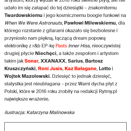
artystom, którzy wydali w 2016 roku świetne płyty, ale nie
udało im się załapać do tej dziesiątki – znakomitemu
Twardowskiemu
i jego kosmicznemu boogie funkowi na
When We Were Astronauts
,
Pawłowi Milewskiemu
, dla
którego rozstanie z gitarami okazało się bezbolesne i
przyniosło nam piękną, łączącą dream popową
elektronikę z r&b EP-kę
Pasts
Inner Hiss
, nieoczywistej
drugiej płycie
Niechęci
, a także zespołom i artystom
takim jak
Sonar
,
XXANAXX
,
Sarius
,
Bartosz
Kruszczyński
,
Reni Jusis
,
Kaz Bałagane
,
Lotto
i
Wojtek Mazolewski
. Dziesięć to jednak dziesięć,
statystka jest nieubłagana – przez Wami dycha płyt z
Polski, które w 2016 roku zrobiły na redakcji Rytmy.pl
największe wrażenie.
ilustracja: Katarzyna Malinowska