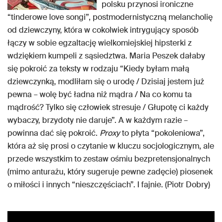
polsku przynosi ironiczne
“tinderowe love songi”, postmodernistyczną melancholię
od dziewczyny, która w cokolwiek intrygujący sposób
łączy w sobie egzaltację wielkomiejskiej hipsterki z
wdziękiem kumpeli z sąsiedztwa. Maria Peszek dałaby
się pokroić za teksty w rodzaju “Kiedy byłam małą
dziewczynką, modliłam się o urodę / Dzisiaj jestem już
pewna – wolę być ładna niż mądra / Na co komu ta
mądrość? Tylko się człowiek stresuje / Głupotę ci każdy
wybaczy, brzydoty nie daruje”. A w każdym razie –
powinna dać się pokroić.
Proxy
to płyta “pokoleniowa”,
która aż się prosi o czytanie w kluczu socjologicznym, ale
przede wszystkim to zestaw ośmiu bezpretensjonalnych
(mimo anturażu, który sugeruje pewne zadęcie) piosenek
o miłości i innych “nieszczęściach”. I fajnie. (Piotr Dobry)