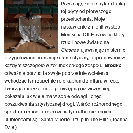
Przyznaję, że nie byłam fanką
tej płyty od pierwszego
przesłuchania. Moje
nastawienie zmienił występ
Moniki na Off Festiwalu, który
rzucił nowe światło na
Clashes
, ujawniając misternie
przygotowane aranżacje i fantastyczny, dopracowany w
każdym szczególe wizerunek całego zespołu.
Brodka
odważnie porzuciła swoje poprzednie wcielenia,
wchodząc tym zupełnie rolę kapłanki z gitarą w ręce.
Tworząc muzykę mniej przystępną niż wcześniej,
pokazała jak wiele ma w sobie odwagi i chęci
poszukiwania artystycznej drogi. Wśród różnorodnego
spektrum emocji i kolorów na tym albumie, moimi
ulubieńcami są “Santa Muerte” i “Up In The Hill”. (Joanna
Dziel)