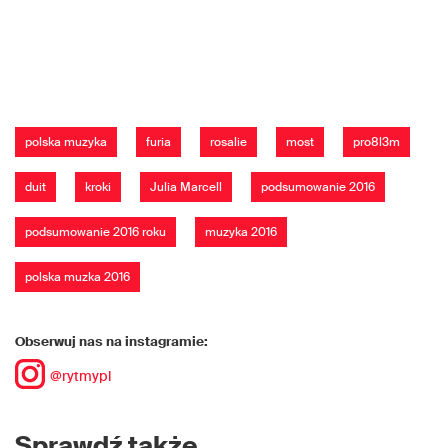
polska muzyka
furia
rosalie
most
pro8l3m
duit
kroki
Julia Marcell
podsumowanie 2016
podsumowanie 2016 roku
muzyka 2016
polska muzka 2016
Obserwuj nas na instagramie:
@rytmypl
Sprawdź także