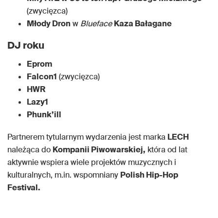
(zwycięzca)
Młody Dron
w
Blueface
Kaza Bałagane
DJ roku
Eprom
Falcon1
(zwycięzca)
HWR
Lazy1
Phunk’ill
Partnerem tytularnym wydarzenia jest marka
LECH
należąca do
Kompanii Piwowarskiej,
która od lat
aktywnie wspiera wiele projektów muzycznych i
kulturalnych, m.in. wspomniany
Polish Hip-Hop
Festival.