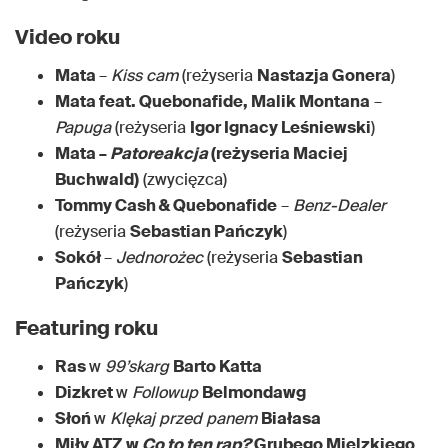
Video roku
Mata
–
Kiss cam
(reżyseria
Nastazja Gonera
)
Mata feat. Quebonafide, Malik Montana
–
Papuga
(reżyseria
Igor Ignacy Leśniewski
)
Mata –
Patoreakcja
(reżyseria Maciej
Buchwald)
(zwycięzca)
Tommy Cash & Quebonafide
–
Benz-Dealer
(reżyseria
Sebastian Pańczyk
)
Sokół
–
Jednorożec
(reżyseria
Sebastian
Pańczyk
)
Featuring roku
Ras
w
99’skarg
Barto Katta
Dizkret
w
Followup
Belmondawg
Słoń
w
Klękaj przed panem
Białasa
Miły ATZ w
Co to ten rap?
Grubego Mielzkiego