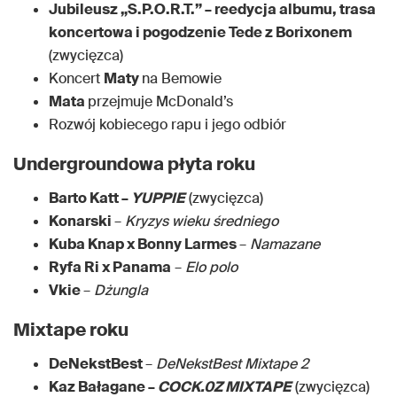
Jubileusz „S.P.O.R.T.” – reedycja albumu, trasa
koncertowa i pogodzenie Tede z Borixonem
(zwycięzca)
Koncert
Maty
na Bemowie
Mata
przejmuje McDonald’s
Rozwój kobiecego rapu i jego odbiór
Undergroundowa płyta roku
Barto Katt –
YUPPIE
(zwycięzca)
Konarski
–
Kryzys wieku średniego
Kuba Knap x Bonny Larmes
–
Namazane
Ryfa Ri x Panama
–
Elo polo
Vkie
–
Dżungla
Mixtape roku
DeNekstBest
–
DeNekstBest Mixtape 2
Kaz Bałagane –
COCK.0Z MIXTAPE
(zwycięzca)