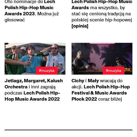
Oto nominacje do
Lech
Lech Polish Hip-Hop Music
Polish Hip-Hop Music
Awards
ma wszystko, by
Awards 2023
. Można już
stać się cenioną tradycją na
głosować
polskiej scenie hip-hopowej
[opinia]
#muzyka
#muzyka
Jetlagz, Margaret, Kalush
Cichy
i
Mały
wracają do
Orchestra
i inni zagrają
akcji.
Lech Polish Hip-Hop
podczas
Lech Polish Hip-
Festival & Music Awards
Hop Music Awards 2022
Płock 2022
coraz bliżej