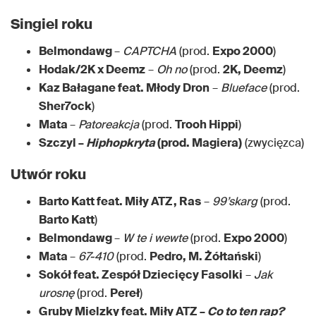
Singiel roku
Belmondawg
–
CAPTCHA
(prod.
Expo 2000
)
Hodak/2K x Deemz
–
Oh no
(prod.
2K, Deemz
)
Kaz Bałagane feat. Młody Dron
–
Blueface
(prod.
Sher7ock
)
Mata
–
Patoreakcja
(prod.
Trooh Hippi
)
Szczyl –
Hiphopkryta
(prod. Magiera)
(zwycięzca)
Utwór roku
Barto Katt feat. Miły ATZ, Ras
–
99’skarg
(prod.
Barto Katt
)
Belmondawg
–
W te i wewte
(prod.
Expo 2000
)
Mata
–
67-410
(prod.
Pedro, M. Żółtański
)
Sokół feat. Zespół Dziecięcy Fasolki
–
Jak
urosnę
(prod.
Pereł
)
Gruby Mielzky feat. Miły ATZ –
Co to ten rap?