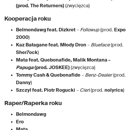
(prod. The Returners)
(zwycięzca)
Kooperacja roku
Belmondawg feat. Dizkret
–
Followup
(prod.
Expo
2000
)
Kaz Bałagane feat. Młody Dron
–
Blueface
(prod.
Sher7ock
)
Mata feat. Quebonafide, Malik Montana –
Papuga
(prod. JOSKEE)
(zwycięzca)
Tommy Cash & Quebonafide
–
Benz-Dealer
(prod.
Danny
)
Szczyl feat. Piotr Rogucki
–
Cień
(prod.
nolyrics
)
Raper/Raperka roku
Belmondawg
Ero
Mata