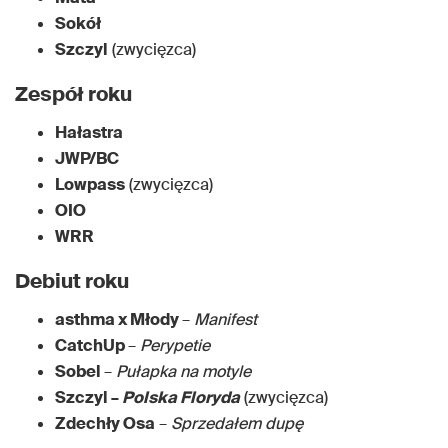
Sokół
Szczyl
(zwycięzca)
Zespół roku
Hałastra
JWP/BC
Lowpass
(zwycięzca)
OIO
WRR
Debiut roku
asthma x Młody
–
Manifest
CatchUp
–
Perypetie
Sobel
–
Pułapka na motyle
Szczyl –
Polska Floryda
(zwycięzca)
Zdechły Osa
–
Sprzedałem dupę