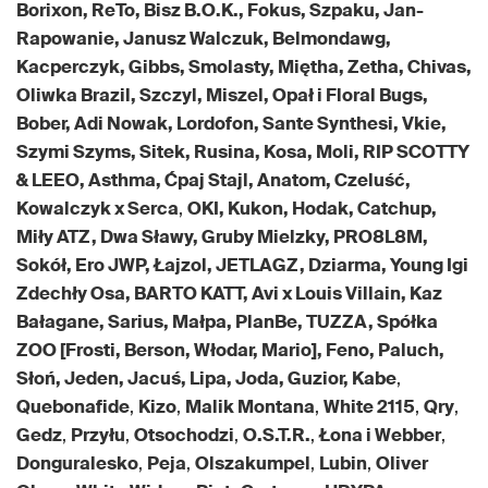
Borixon, ReTo, Bisz B.O.K., Fokus, Szpaku, Jan-
Rapowanie, Janusz Walczuk, Belmondawg,
Kacperczyk, Gibbs, Smolasty, Miętha, Zetha, Chivas,
Oliwka Brazil, Szczyl, Miszel, Opał i Floral Bugs,
Bober, Adi Nowak, Lordofon, Sante Synthesi, Vkie,
Szymi Szyms, Sitek, Rusina, Kosa, Moli, RIP SCOTTY
& LEEO, Asthma, Ćpaj Stajl, Anatom, Czeluść,
Kowalczyk x Serca
,
OKI, Kukon, Hodak, Catchup,
Miły ATZ, Dwa Sławy, Gruby Mielzky, PRO8L8M,
Sokół, Ero JWP, Łajzol, JETLAGZ, Dziarma, Young Igi
Zdechły Osa, BARTO KATT, Avi x Louis Villain, Kaz
Bałagane, Sarius, Małpa, PlanBe, TUZZA, Spółka
ZOO [Frosti, Berson, Włodar, Mario], Feno, Paluch,
Słoń, Jeden, Jacuś, Lipa, Joda, Guzior, Kabe
,
Quebonafide
,
Kizo
,
Malik Montana
,
White 2115
,
Qry
,
Gedz
,
Przyłu
,
Otsochodzi
,
O.S.T.R.
,
Łona i Webber
,
Donguralesko
,
Peja
,
Olszakumpel
,
Lubin
,
Oliver