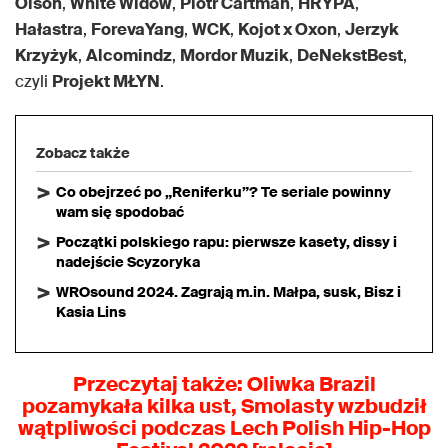
Olson
,
White Widow
,
Piotr Cartman
,
HRYPA
,
Hałastra
,
ForevaYang
,
WCK
,
Kojot x Oxon
,
Jerzyk
Krzyżyk
,
Alcomindz
,
Mordor Muzik
,
DeNekstBest
,
czyli
Projekt MŁYN
.
Zobacz także
Co obejrzeć po „Reniferku”? Te seriale powinny
wam się spodobać
Początki polskiego rapu: pierwsze kasety, dissy i
nadejście Scyzoryka
WROsound 2024. Zagrają m.in. Małpa, susk, Bisz i
Kasia Lins
Przeczytaj także: Oliwka Brazil
pozamykała kilka ust, Smolasty wzbudził
wątpliwości podczas Lech Polish Hip-Hop