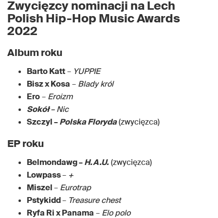
Zwycięzcy nominacji na Lech
Polish Hip-Hop Music Awards
2022
Album roku
Barto Katt
–
YUPPIE
Bisz x Kosa
–
Blady król
Ero
–
Eroizm
Sokół
– Nic
Szczyl –
Polska Floryda
(zwycięzca)
EP roku
Belmondawg –
H.A.U.
(zwycięzca)
Lowpass
–
+
Miszel
–
Eurotrap
Pstykidd
–
Treasure chest
Ryfa Ri x Panama
–
Elo polo