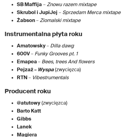
SB Maffija
–
Znowu razem mixtape
Skrubol i JupiJej
–
Sprzedam Merca mixtape
Żabson
–
Ziomalski mixtape
Instrumentalna płyta roku
Amatowsky
–
Dilla dawg
600V
–
Funky Grooves pt. 1
Emapea
–
Bees, trees And flowers
Pejzaż –
Wyspa
(zwycięzca)
RTN
–
Vibestrumentals
Producent roku
@atutowy
(zwycięzca)
Barto Katt
Gibbs
Lanek
Magiera