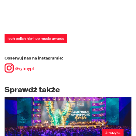
lech polish hip-hop music awards
Obserwuj nas na instagramie:
@rytmypl
Sprawdź także
#muzyka