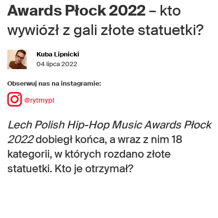
Awards Płock 2022
– kto
wywiózł z gali złote statuetki?
Kuba Lipnicki
04 lipca 2022
Obserwuj nas na instagramie:
@rytmypl
Lech Polish Hip-Hop Music Awards Płock
2022
dobiegł końca, a wraz z nim 18
kategorii, w których rozdano złote
statuetki. Kto je otrzymał?