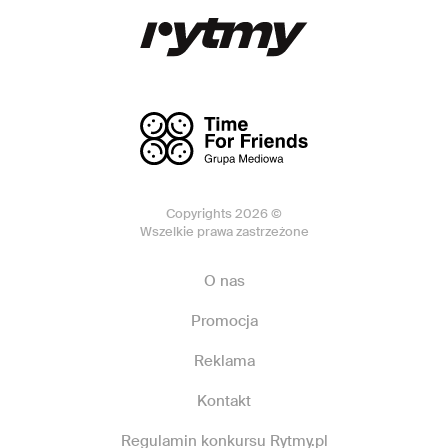
Copyrights 2026 ©
Wszelkie prawa zastrzeżone
O nas
Promocja
Reklama
Kontakt
Regulamin konkursu Rytmy.pl