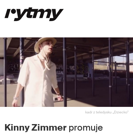
kadr z teledysku „Dziecko"
Kinny Zimmer
promuje