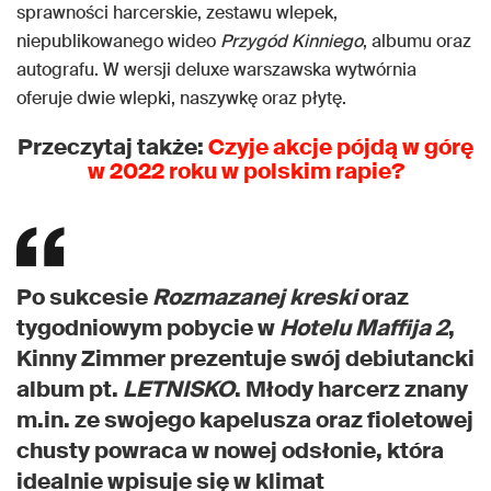
sprawności harcerskie, zestawu wlepek,
niepublikowanego wideo
Przygód Kinniego
, albumu oraz
autografu. W wersji deluxe warszawska wytwórnia
oferuje dwie wlepki, naszywkę oraz płytę.
Przeczytaj także:
Czyje akcje pójdą w górę
w 2022 roku w polskim rapie?
Po sukcesie
Rozmazanej kreski
oraz
tygodniowym pobycie w
Hotelu Maffija 2
,
Kinny Zimmer prezentuje swój debiutancki
album pt.
LETNISKO
. Młody harcerz znany
m.in. ze swojego kapelusza oraz fioletowej
chusty powraca w nowej odsłonie, która
idealnie wpisuje się w klimat