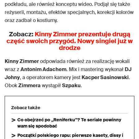
podkładu, ale również konceptu wideo. Podjął się także
reżyserii, montażu, efektów specjalnych, korekcji kolorów
oraz zadbał o kostiumy.
Zobacz:
Kinny Zimmer prezentuje drugą
część swoich przygód. Nowy singiel już w
drodze
Kinny Zimmer
odpowiada również za realizację wokali
wraz z
Antonim Adachem
. Mix i mastering wykonał
DJ
Johny
, a operatorem kamery jest
Kacper Sasinowski
.
Obok
Zimmera
wystąpił
Szpaku
.
Zobacz także
Co obejrzeć po „Reniferku”? Te seriale powinny
wam się spodobać
Początki polskiego rapu: pierwsze kasety, dissy i