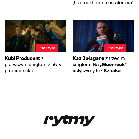
„Uzumaki forma ostateczna”
#muzyka
#muzyka
Kubi Producent
z
Kaz Bałagane
z trzecim
pierwszym singlem z płyty
singlem. Na „
Moonrock
”
producenckiej
usłyszymy też
Szpaka