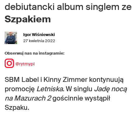
debiutancki album singlem ze
Szpakiem
Igor Wiśniewski
27 kwietnia 2022
Obserwuj nas na instagramie:
@rytmypl
SBM Label i Kinny Zimmer kontynuują
promocję
Letniska
. W singlu
Jadę nocą
na Mazurach 2
gościnnie wystąpił
Szpaku.