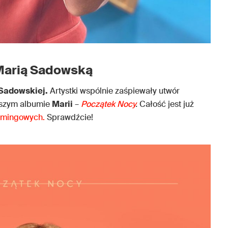
 Marią Sadowską
 Sadowskiej.
Artystki wspólnie zaśpiewały utwór
owszym albumie
Marii
–
Początek Nocy
.
Całość jest już
eamingowych.
Sprawdźcie!