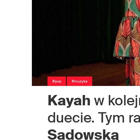
#pop
#muzyka
Kayah
w kole
duecie. Tym r
Sadowską