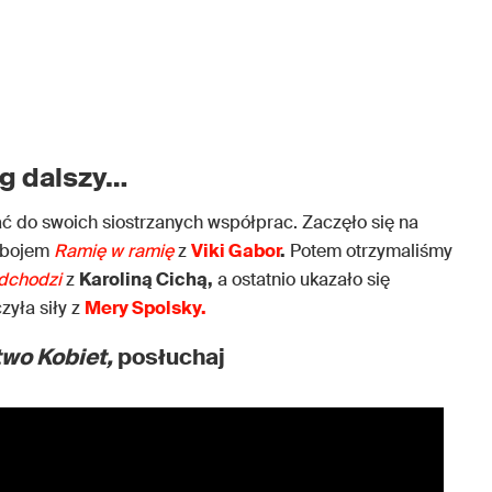
ąg dalszy…
ć do swoich siostrzanych współprac. Zaczęło się na
ebojem
Ramię w ramię
z
Viki Gabor
.
Potem otrzymaliśmy
dchodzi
z
Karoliną Cichą,
a ostatnio ukazało się
zyła siły z
Mery Spolsky.
two Kobiet,
posłuchaj