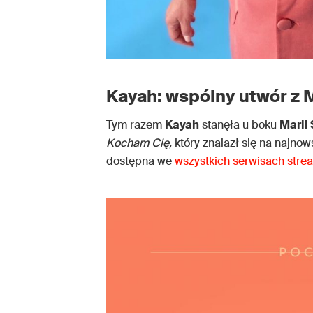
Kayah: wspólny utwór z
Tym razem
Kayah
stanęła u boku
Marii
Kocham Cię,
który znalazł się na najn
dostępna we
wszystkich serwisach str