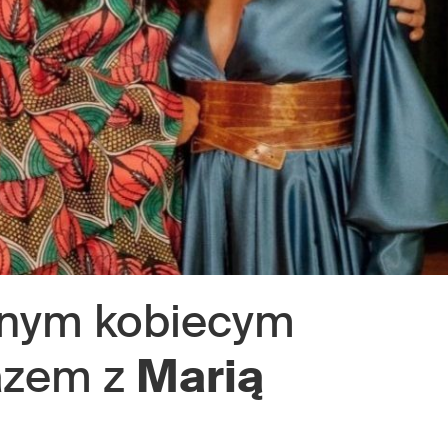
jnym kobiecym
azem z
Marią