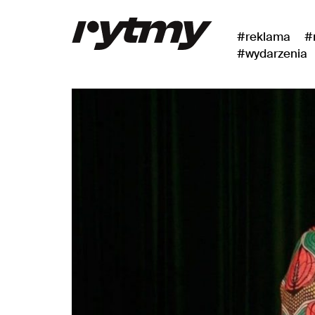
#reklama
#
#wydarzenia