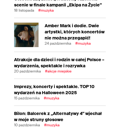
scenie w finale kampanii „Ekipa na Życie”
18 listopada
#muzyka
Amber Mark i dodie. Dwie
artystki, których koncertów
nie można przegapić!
24 października
#muzyka
Atrakcje dla dzieci i rodzin w całej Polsce –
wydarzenia, spektakle i rozrywka
20 października
#akcje miejskie
Imprezy, koncerty i spektakle. TOP 10
wydarzeń na Halloween 2025
15 października
#muzyka
Bilon: Balcerek z „Alternatywy 4” wjechał
w moje struny głosowe
10 października
#muzyka