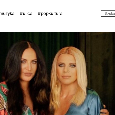
muzyka
#ulica
#popkultura