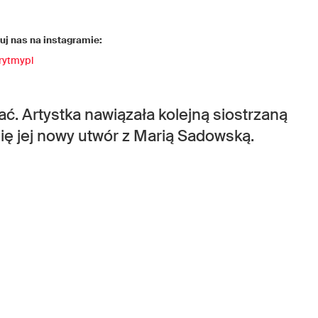
j nas na instagramie:
rytmypl
ć. Artystka nawiązała kolejną siostrzaną
się jej nowy utwór z Marią Sadowską.