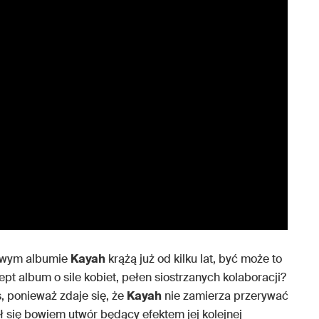
nowym albumie
Kayah
krążą już od kilku lat, być może to
ept album o sile kobiet, pełen siostrzanych kolaboracji?
s, ponieważ zdaje się, że
Kayah
nie zamierza przerywać
ał się bowiem utwór będący efektem jej kolejnej