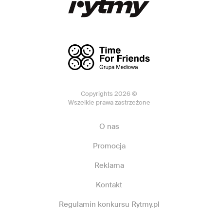
Copyrights 2026 ©
Wszelkie prawa zastrzeżone
O nas
Promocja
Reklama
Kontakt
Regulamin konkursu Rytmy.pl