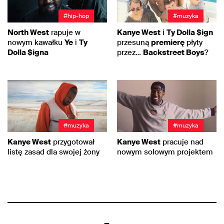
#hip-hop
#muzyka
North West
rapuje w
Kanye West
i
Ty Dolla $ign
nowym kawałku
Ye
i
Ty
przesuną
premierę
płyty
Dolla $igna
przez…
Backstreet Boys
?
#muzyka
#muzyka
Kanye West
przygotował
Kanye West
pracuje nad
listę zasad dla swojej żony
nowym solowym projektem