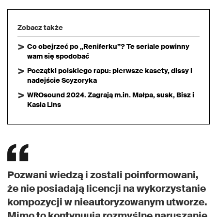
Zobacz także
Co obejrzeć po „Reniferku”? Te seriale powinny
wam się spodobać
Początki polskiego rapu: pierwsze kasety, dissy i
nadejście Scyzoryka
WROsound 2024. Zagrają m.in. Małpa, susk, Bisz i
Kasia Lins
Pozwani wiedzą i zostali poinformowani,
że nie posiadają licencji na wykorzystanie
kompozycji w nieautoryzowanym utworze.
Mimo to kontynuują rozmyślne naruszanie