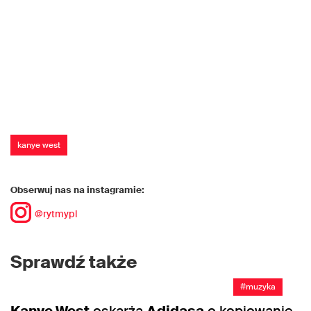
kanye west
Obserwuj nas na instagramie:
@rytmypl
Sprawdź także
#muzyka