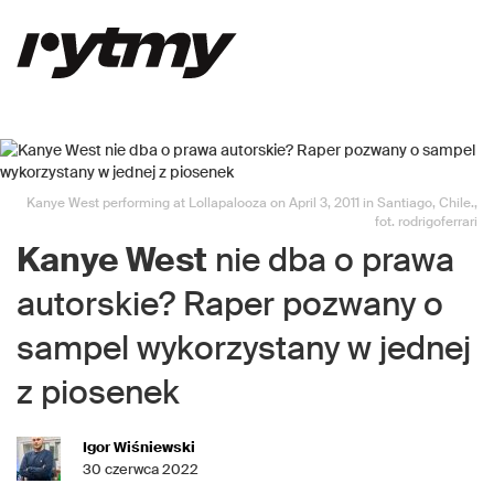
Kanye West performing at Lollapalooza on April 3, 2011 in Santiago, Chile.,
fot. rodrigoferrari
Kanye West
nie dba o prawa
autorskie? Raper pozwany o
sampel wykorzystany w jednej
z piosenek
Igor Wiśniewski
30 czerwca 2022