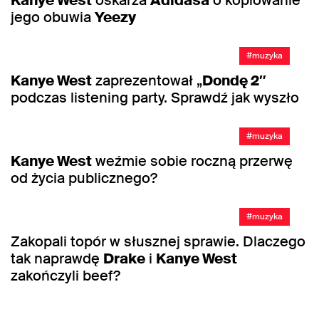
Kanye West
oskarża
Adidasa
o kopiowanie
jego obuwia
Yeezy
#muzyka
Kanye West
zaprezentował „
Dondę 2″
podczas listening party. Sprawdź jak wyszło
#muzyka
Kanye West
weźmie sobie roczną przerwę
od życia publicznego?
#muzyka
Zakopali topór w słusznej sprawie. Dlaczego
tak naprawdę
Drake
i
Kanye West
zakończyli beef?