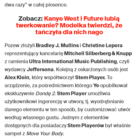
dwa razy” w całej piosence.
Zobacz:
Kanye West i Future lubią
twerkowanie? Modelka twierdzi, że
tańczyła dla nich nago
Pozew złożyli
Bradley J. Mullins
i
Christine Lepera
reprezentujący kancelarię
Mitchell Silberberg & Knupp
z ramienia
Ultra International Music Publishing
, czyli
wydawcy
Jeffersona
. Kolejną z oskarżonych osób jest
Alex Klein
, który współtworzył
Stem Player.
To
urządzenie, za pośrednictwem którego
Ye
opublikował
ekskluzywnie
Dondę 2
.
Stem Player
umożliwia
użytkownikowi ingerencję w utwory, tj. wyodrębnianie
danego elementu w ten sposób, by customizować utwór
według własnego gustu. Jednym z elementów
dostępnych dla posiadaczy
Stem Playerów
był właśnie
sampel z
Move Your Body
.