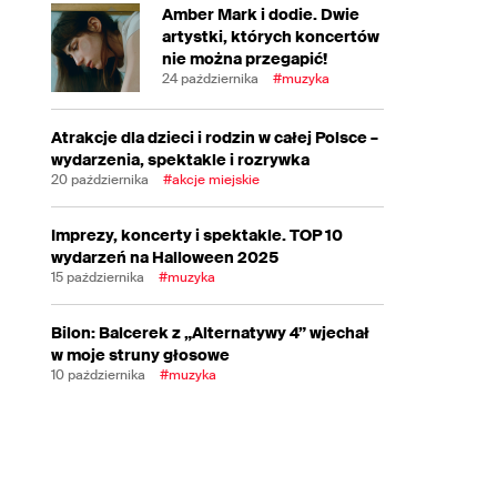
Amber Mark i dodie. Dwie
artystki, których koncertów
nie można przegapić!
24 października
#muzyka
Atrakcje dla dzieci i rodzin w całej Polsce –
wydarzenia, spektakle i rozrywka
20 października
#akcje miejskie
Imprezy, koncerty i spektakle. TOP 10
wydarzeń na Halloween 2025
15 października
#muzyka
Bilon: Balcerek z „Alternatywy 4” wjechał
w moje struny głosowe
10 października
#muzyka