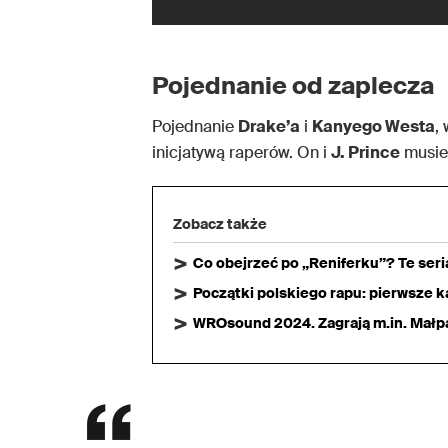
Pojednanie od zaplecza
Pojednanie
Drake’a
i
Kanyego Westa
,
inicjatywą raperów. On i
J. Prince
musiel
Zobacz także
Co obejrzeć po „Reniferku”? Te ser
Początki polskiego rapu: pierwsze ka
WROsound 2024. Zagrają m.in. Małpa,