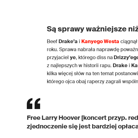
Są sprawy ważniejsze niż
Beef
Drake’a
i
Kanyego Westa
ciągnął 
roku. Sprawa nabrała naprawdę poważneg
przyjaciel
ye
, którego diss na
Drizzy’eg
z najlepszych w historii rapu.
Drake
i
Ka
kilka więcej słów na ten temat postanow
którego ojca obaj raperzy zagrali wspóln
Free Larry Hoover [koncert przyp. re
zjednoczenie się jest bardziej opłaca