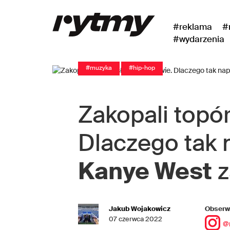
#reklama
#
#wydarzenia
#muzyka
#hip-hop
Zakopali topór
Dlaczego tak
Kanye West
z
Jakub Wojakowicz
Obserwu
07 czerwca 2022
@