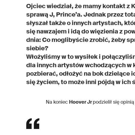
Ojciec wiedział, że mamy kontakt z 
sprawą J, Prince’a. Jednak przez tota
słyszał także o innych artystach, któr
się nawzajem i idą do więzienia z p
dnia: Co moglibyście zrobić, żeby sp
siebie?
Włożyliśmy w to wysiłek i połączyliś
dla innych artystów wchodzących w konf
pozbierać, odłożyć na bok dzielące i
się życiem, to może inni pójdą w ich 
Na koniec
Hoover Jr
podzielił się opin