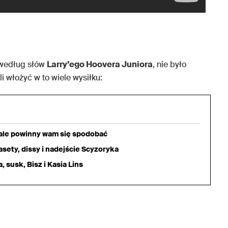
 według słów
Larry’ego Hoovera Juniora
, nie było
i włożyć w to wiele wysiłku:
iale powinny wam się spodobać
sety, dissy i nadejście Scyzoryka
 susk, Bisz i Kasia Lins