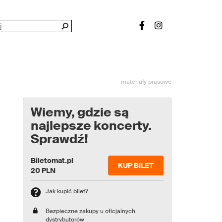
materiały prasowe
Wiemy, gdzie są
najlepsze koncerty.
Sprawdź!
Biletomat.pl
KUP BILET
20 PLN
Jak kupić bilet?
Bezpieczne zakupy u oficjalnych
dystrybutorów