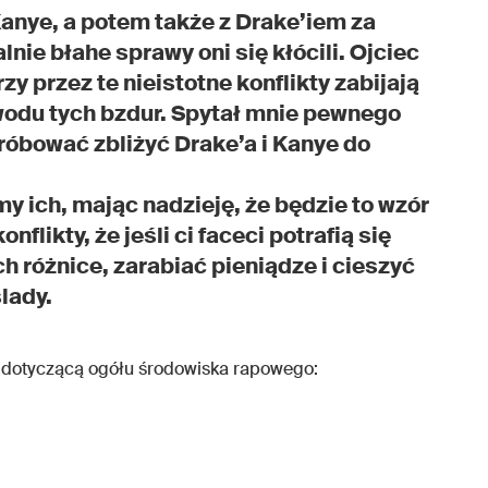
Kanye, a potem także z Drake’iem za
lnie błahe sprawy oni się kłócili. Ojciec
zy przez te nieistotne konflikty zabijają
owodu tych bzdur. Spytał mnie pewnego
róbować zbliżyć Drake’a i Kanye do
my ich, mając nadzieję, że będzie to wzór
likty, że jeśli ci faceci potrafią się
ch różnice, zarabiać pieniądze i cieszyć
ślady.
ią dotyczącą ogółu środowiska rapowego: