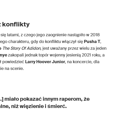
 konflikty
się latami, z czego jego zaognienie nastąpiło w 2018
o charakteru, gdy do konfliktu włączył się
Pusha T
,
o
The Story Of Adidon
, jest uważany przez wielu za jeden
nye
zakopali jednak topór wojenny jesienią 2021 roku, a
ił powiedzieć
Larry Hoover Junior
, na koncercie, dla
ie na scenie.
d.] miało pokazać innym raperom, że
lne, niż więzienie i śmierć.