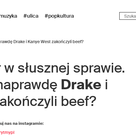
muzyka
#ulica
#popkultura
 w słusznej sprawie.
 naprawdę
Drake
i
akończyli beef?
j nas na instagramie:
rytmypl