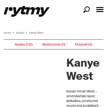
Home
Artyści
Kanye West
Newsy (132)
Wydarzenia (0)
Piosenki (4)
Kanye
West
Kanye Omari West –
amerykański raper,
wokalista, producent
muzyczny, projektant