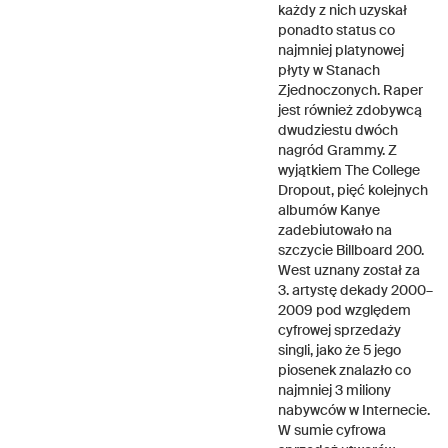
każdy z nich uzyskał
ponadto status co
najmniej platynowej
płyty w Stanach
Zjednoczonych. Raper
jest również zdobywcą
dwudziestu dwóch
nagród Grammy. Z
wyjątkiem The College
Dropout, pięć kolejnych
albumów Kanye
zadebiutowało na
szczycie Billboard 200.
West uznany został za
3. artystę dekady 2000–
2009 pod względem
cyfrowej sprzedaży
singli, jako że 5 jego
piosenek znalazło co
najmniej 3 miliony
nabywców w Internecie.
W sumie cyfrowa