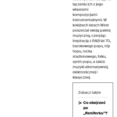
łączeniu ich z jego
własnymi
kompozycjami
instrumentalnymi. W
kolejnych latach West
poszerzał swoją paletę
muzyczną, czerpiąc
inspirację z R&B lat 70.,
barokowego popu, trip
hopu, rocka
stadionowego, folku,
synth popu, a także
muzyki alternatywnej,
elektronicznej i
klasycznej.
Zobacz także
Co obejrzeć
po
„Reniferku”?