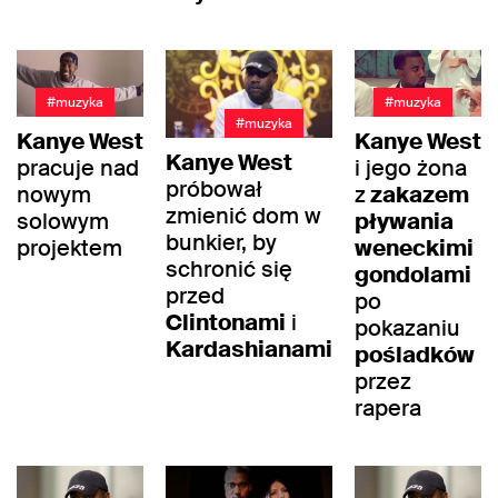
#muzyka
#muzyka
#muzyka
Kanye West
Kanye West
Kanye West
pracuje nad
i jego żona
próbował
nowym
z
zakazem
zmienić dom w
solowym
pływania
bunkier, by
projektem
weneckimi
schronić się
gondolami
przed
po
Clintonami
i
pokazaniu
Kardashianami
pośladków
przez
rapera