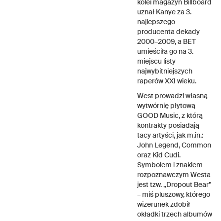
kolei magazyn Billboard
uznał Kanye za 3.
najlepszego
producenta dekady
2000–2009, a BET
umieściła go na 3.
miejscu listy
najwybitniejszych
raperów XXI wieku.
West prowadzi własną
wytwórnię płytową
GOOD Music, z którą
kontrakty posiadają
tacy artyści, jak m.in.:
John Legend, Common
oraz Kid Cudi.
Symbolem i znakiem
rozpoznawczym Westa
jest tzw. „Dropout Bear”
– miś pluszowy, którego
wizerunek zdobił
okładki trzech albumów