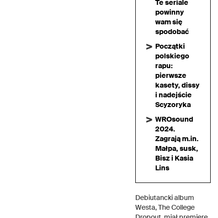
Te seriale
powinny
wam się
spodobać
Początki
polskiego
rapu:
pierwsze
kasety, dissy
i nadejście
Scyzoryka
WROsound
2024.
Zagrają m.in.
Małpa, susk,
Bisz i Kasia
Lins
Debiutancki album
Westa, The College
Dropout, miał premierę