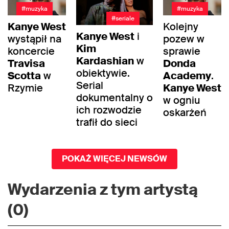
#muzyka
#muzyka
#seriale
Kanye West
Kolejny
Kanye West
i
wystąpił na
pozew w
Kim
koncercie
sprawie
Kardashian
w
Travisa
Donda
obiektywie.
Scotta
w
Academy
.
Serial
Rzymie
Kanye West
dokumentalny o
w ogniu
ich rozwodzie
oskarżeń
trafił do sieci
POKAŻ WIĘCEJ NEWSÓW
Wydarzenia z tym artystą
(0)