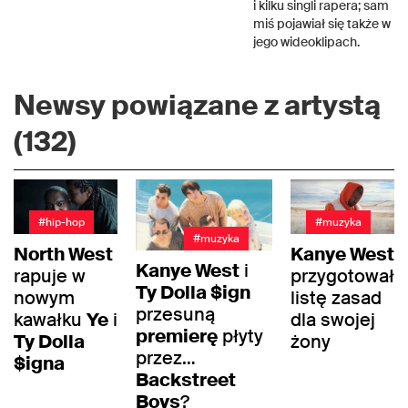
i kilku singli rapera; sam
miś pojawiał się także w
jego wideoklipach.
Newsy powiązane z artystą
(132)
#hip-hop
#muzyka
#muzyka
North West
Kanye West
Kanye West
i
rapuje w
przygotował
Ty Dolla $ign
nowym
listę zasad
przesuną
kawałku
Ye
i
dla swojej
premierę
płyty
Ty Dolla
żony
przez…
$igna
Backstreet
Boys
?