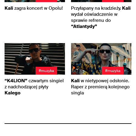
Kali
zagra koncert w Opolu!
Przyłapany na kradzieży.
Kali
wydał oświadczenie w
sprawie refrenu do
“Atlantydy”
#muzyka
#muzyka
“K4LION”
czwartym singiel
Kali
w nietypowej odsłonie.
z nadchodzącej płyty
Raper z premierą kolejnego
Kalego
singla