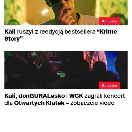
#muzyka
Kali
ruszył z reedycją bestsellera
“Krime
Story”
#muzyka
Kali, donGURALesko
i
WCK
zagrali koncert
dla
Otwartych Klatek
– zobaczcie video