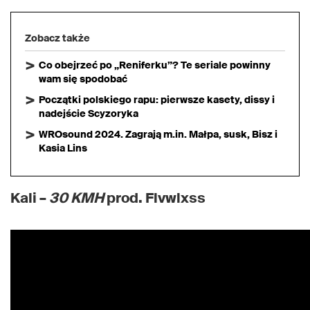
Zobacz także
Co obejrzeć po „Reniferku”? Te seriale powinny
wam się spodobać
Początki polskiego rapu: pierwsze kasety, dissy i
nadejście Scyzoryka
WROsound 2024. Zagrają m.in. Małpa, susk, Bisz i
Kasia Lins
Kali –
30 KMH
prod. Flvwlxss