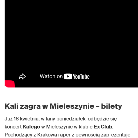
Kali zagra w Mieleszynie – bilety
Już 18 kwietnia, w lany poniedziałek, odbędzie się
koncert
Kalego
w Mieleszynie w klubie
Ex Club
.
Pochodzący z Krakowa raper z pewnością zaprezentuje