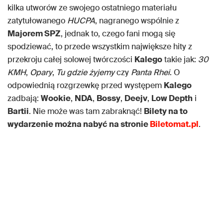
kilka utworów ze swojego ostatniego materiału
zatytułowanego
HUCPA
, nagranego wspólnie z
Majorem SPZ
, jednak to, czego fani mogą się
spodziewać, to przede wszystkim największe hity z
przekroju całej solowej twórczości
Kalego
takie jak:
30
KMH
,
Opary
,
Tu gdzie żyjemy
czy
Panta Rhei
. O
odpowiednią rozgrzewkę przed występem
Kalego
zadbają:
Wookie
,
NDA
,
Bossy
,
Deejv
,
Low Depth
i
Bartii
. Nie może was tam zabraknąć!
Bilety na to
wydarzenie można nabyć na stronie
Biletomat.pl
.