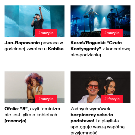
#muzyka
#muzyka
Jan-Rapowanie
powraca w
Karaś/Rogucki:
“Czułe
gościnnej zwrotce u
Kobika
Kontyngenty”
z koncertową
niespodzianką
#muzyka
#lifestyle
Ofelia
:
“8”
, czyli feminizm
Żadnych wymówek –
nie jest tylko o kobietach
bezpieczny seks to
[recenzja]
podstawa!
Ta playlista
spotęguje waszą wspólną
przyjemność