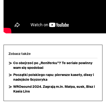
Zobacz także
Co obejrzeć po „Reniferku”? Te seriale powinny
wam się spodobać
Początki polskiego rapu: pierwsze kasety, dissy i
nadejście Scyzoryka
WROsound 2024. Zagrają m.in. Małpa, susk, Bisz i
Kasia Lins