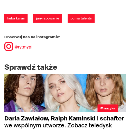
kuba karaś
jan-rapowanie
puma talents
Obserwuj nas na instagramie:
@rytmypl
Sprawdź także
#muzyka
Daria Zawiałow, Ralph Kaminski
i
schafter
we wspólnym utworze. Zobacz teledysk