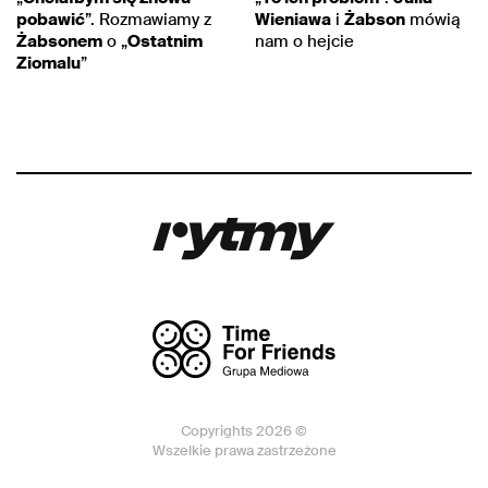
pobawić
”. Rozmawiamy z
Wieniawa
i
Żabson
mówią
Żabsonem
o „
Ostatnim
nam o hejcie
Ziomalu
”
Copyrights 2026 ©
Wszelkie prawa zastrzeżone