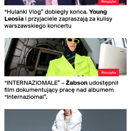
#muzyka
“Hulanki Vlog” dobiegły końca.
Young
Leosia
i przyjaciele zapraszają za kulisy
warszawskiego koncertu
#muzyka
“INTERNAZIOMALE” –
Żabson
udostępnił
film dokumentujący pracę nad albumem
“Internaziomal”.