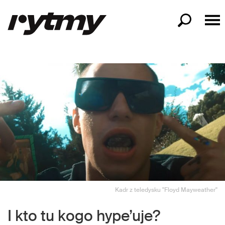
Kadr z teledysku "Floyd Mayweather"
I kto tu kogo hype’uje?