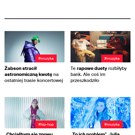
#muzyka
#muzyka
Żabson stracił
Te
rapowe duety
rozbiłyby
astronomiczną kwotę
na
bank. Ale coś im
ostatniej trasie koncertowej
przeszkodziło
#hip-hop
#muzyka
„
Chciałbym się znowu
„
To ich problem
”.
Julia