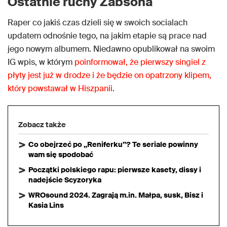
Ostatnie ruchy Żabsona
Raper co jakiś czas dzieli się w swoich socialach
updatem odnośnie tego, na jakim etapie są prace nad
jego nowym albumem. Niedawno opublikował na swoim
IG wpis, w którym
poinformował, że pierwszy singiel z
płyty jest już w drodze i że będzie on opatrzony klipem,
który powstawał w Hiszpanii
.
Zobacz także
Co obejrzeć po „Reniferku”? Te seriale powinny
wam się spodobać
Początki polskiego rapu: pierwsze kasety, dissy i
nadejście Scyzoryka
WROsound 2024. Zagrają m.in. Małpa, susk, Bisz i
Kasia Lins