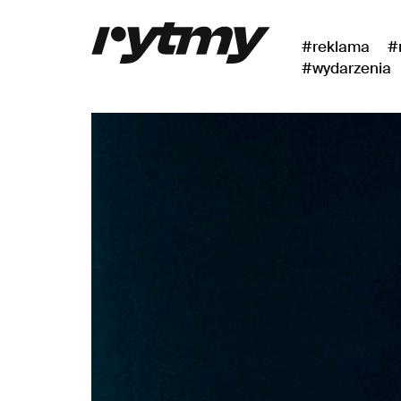
#reklama
#
#wydarzenia