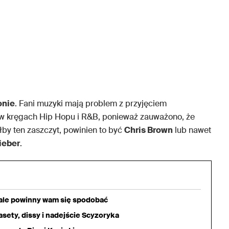
onie
. Fani muzyki mają problem z przyjęciem
 w kręgach Hip Hopu i R&B, ponieważ zauważono, że
ałby ten zaszczyt, powinien to być
Chris Brown
lub nawet
ieber
.
iale powinny wam się spodobać
sety, dissy i nadejście Scyzoryka