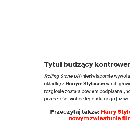
Tytuł budzący kontrower
Rolling Stone UK
(nie)świadomie wywołał
okładkę z
Harrym Stylesem
w roli głów
rozgłosie została bowiem podpisana „now
przeszłości wobec legendarnego już wok
Przeczytaj także:
Harry Sty
nowym zwiastunie fi