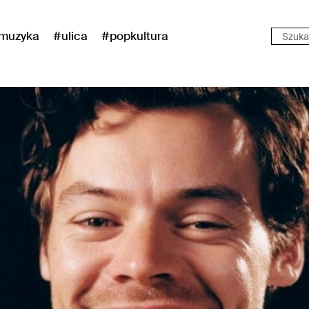
muzyka
#ulica
#popkultura