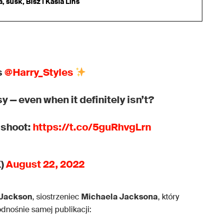
 susk, Bisz i Kasia Lins
s
@Harry_Styles
y — even when it definitely isn’t?
 shoot:
https://t.co/5guRhvgLrn
K)
August 22, 2022
 Jackson
, siostrzeniec
Michaela Jacksona
, który
dnośnie samej publikacji: