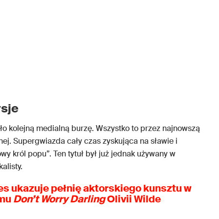
sje
o kolejną medialną burzę. Wszystko to przez najnowszą
nej. Supergwiazda cały czas zyskująca na sławie i
y król popu”. Ten tytuł był już jednak używany w
alisty.
les ukazuje pełnię aktorskiego kunsztu w
lmu
Don’t Worry Darling
Olivii Wilde