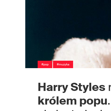
#pop
#muzyka
Harry Styles
królem popu