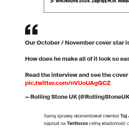
WROsound 2024. Zagrają m.in. Małpa,
Our October / November cover star i
How does he make all of it look so eas
Read the interview and see the cover
pic.twitter.com/nVUoUAgGCZ
— Rolling Stone UK (@RollingStoneU
Samą sprawę skomentował również
Taj
napisał na
Twitterze
celną wiadomość o