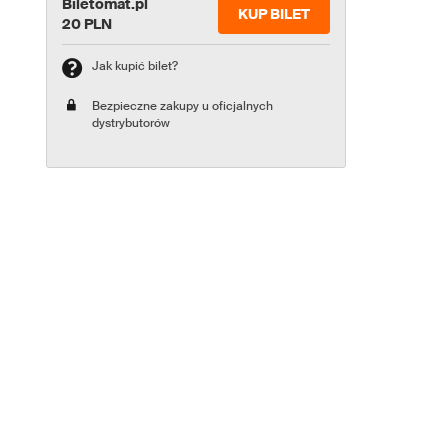
Biletomat.pl
KUP BILET
20 PLN
Jak kupić bilet?
Bezpieczne zakupy u oficjalnych
dystrybutorów