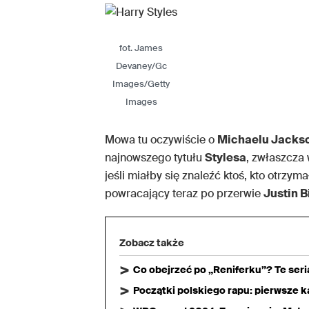
fot. James
Devaney/Gc
Images/Getty
Images
Mowa tu oczywiście o
Michaelu Jacks
najnowszego tytułu
Stylesa
, zwłaszcza
jeśli miałby się znaleźć ktoś, kto otrzym
powracający teraz po przerwie
Justin B
Zobacz także
Co obejrzeć po „Reniferku”? Te ser
Początki polskiego rapu: pierwsze ka