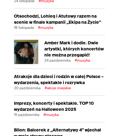
24 listopada
#muzyka
Otsochodzi, Lohleq i Atutowy razem na
scenie w finale kampanii „Ekipa na Życie”
18 listopada
#muzyka
Amber Mark i dodie. Dwie
artystki, których koncertów
nie można przegapić!
24 października
#muzyka
Atrakcje dla dzieci i rodzin w całej Polsce –
wydarzenia, spektakle i rozrywka
20 października
#akcje miejskie
Imprezy, koncerty i spektakle. TOP 10
wydarzeń na Halloween 2025
15 października
#muzyka
Bilon: Balcerek z „Alternatywy 4” wjechał
w moje struny głosowe