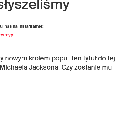
słyszeliśmy
j nas na instagramie:
rytmypl
ty nowym królem popu. Ten tytuł do tej
ą Michaela Jacksona. Czy zostanie mu