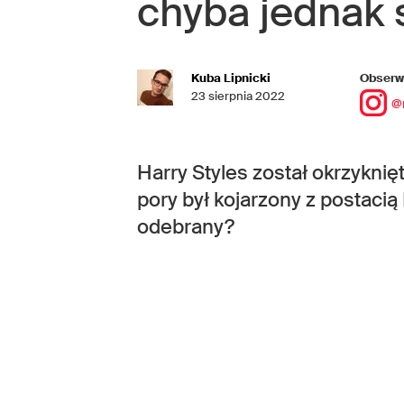
chyba jednak 
Kuba Lipnicki
Obserwu
23 sierpnia 2022
@
Harry Styles został okrzyknię
pory był kojarzony z postaci
odebrany?