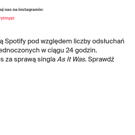
j nas na instagramie:
rytmypl
stą Spotify pod względem liczby odsłuchań
ednoczonych w ciągu 24 godzin.
es za sprawą singla
As It Was
. Sprawdź