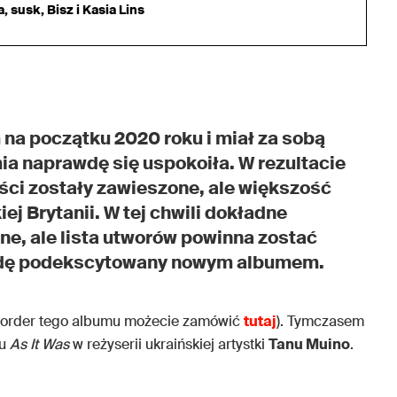
 susk, Bisz i Kasia Lins
na początku 2020 roku i miał za sobą
ia naprawdę się uspokoiła. W rezultacie
ci zostały zawieszone, ale większość
j Brytanii. W tej chwili dokładne
ne, ale lista utworów powinna zostać
awdę podekscytowany nowym albumem.
eorder tego albumu możecie zamówić
tutaj
). Tymczasem
ru
As It Was
w reżyserii ukraińskiej artystki
Tanu Muino
.