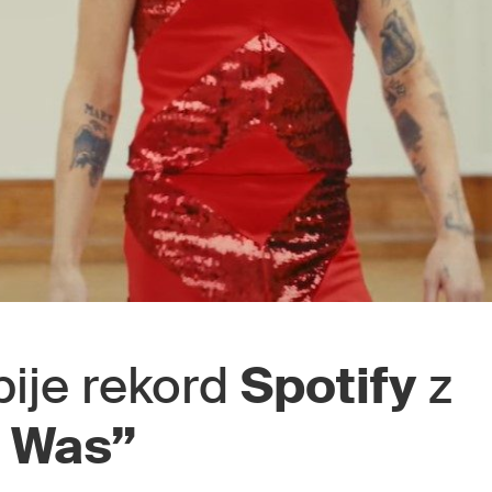
ije rekord
Spotify
z
t Was”