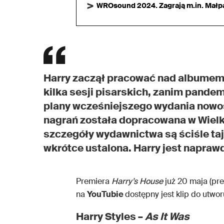
WROsound 2024. Zagrają m.in. Małpa,
Harry zaczął pracować nad albumem 
kilka sesji pisarskich, zanim pandem
plany wcześniejszego wydania nowoś
nagrań została dopracowana w Wielkie
szczegóły wydawnictwa są ściśle taj
wkrótce ustalona. Harry jest napr
Premiera
Harry’s House
już 20 maja (pr
na
YouTubie
dostępny jest klip do utwo
Harry Styles –
As It Was