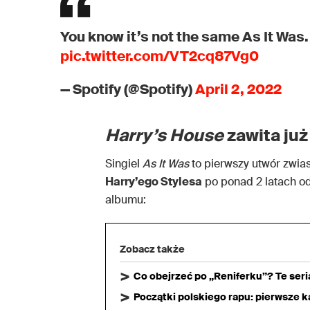
You know it’s not the same As It Was
pic.twitter.com/VT2cq87Vg0
— Spotify (@Spotify)
April 2, 2022
Harry’s House
zawita już
Singiel
As It Was
to pierwszy utwór zwia
Harry’ego Stylesa
po ponad 2 latach o
albumu:
Zobacz także
Co obejrzeć po „Reniferku”? Te ser
Początki polskiego rapu: pierwsze ka