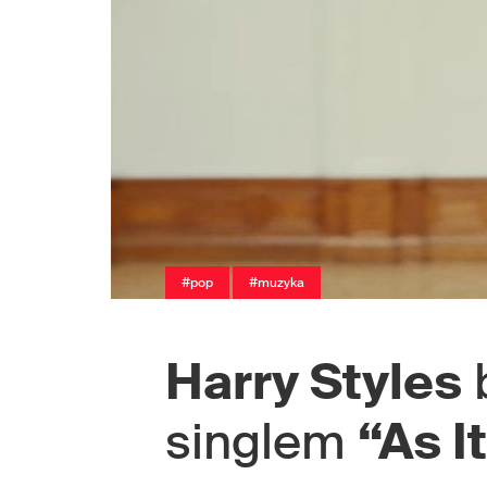
#pop
#muzyka
Harry Styles
b
singlem
“As I