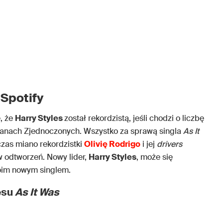
 Spotify
e, że
Harry Styles
został rekordzistą, jeśli chodzi o liczbę
tanach Zjednoczonych. Wszystko za sprawą singla
As It
czas miano rekordzistki
Olivię Rodrigo
i jej
drivers
ów odtworzeń. Nowy lider,
Harry Styles
, może się
oim nowym singlem.
esu
As It Was