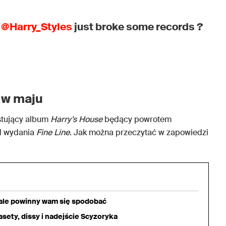
.
@Harry_Styles
just broke some records ?
 w maju
stujący album
Harry’s House
będący powrotem
d wydania
Fine Line
. Jak można przeczytać w zapowiedzi
iale powinny wam się spodobać
sety, dissy i nadejście Scyzoryka