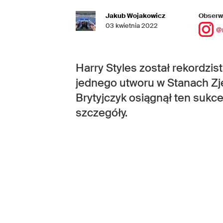
Jakub Wojakowicz
Obserwu
03 kwietnia 2022
@
Harry Styles został rekordzi
jednego utworu w Stanach Zj
Brytyjczyk osiągnął ten sukc
szczegóły.