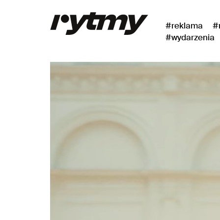
#reklama
#
#wydarzenia