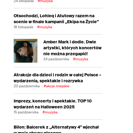
24 listopada
#muzyka
Otsochodzi, Lohleq i Atutowy razem na
scenie w finale kampanii „Ekipa na Życie”
18 listopada
#muzyka
Amber Mark i dodie. Dwie
artystki, których koncertów
nie można przegapić!
24 października
#muzyka
Atrakcje dla dzieci i rodzin w całej Polsce –
wydarzenia, spektakle i rozrywka
20 października
#akcje miejskie
Imprezy, koncerty i spektakle. TOP 10
wydarzeń na Halloween 2025
15 października
#muzyka
Bilon: Balcerek z „Alternatywy 4” wjechał
w moje struny głosowe