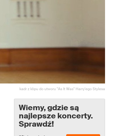
kadr z klipu do utworu "As It Was" Harry'ego Stylesa
Wiemy, gdzie są
najlepsze koncerty.
Sprawdź!