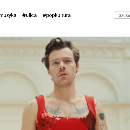
muzyka
#ulica
#popkultura