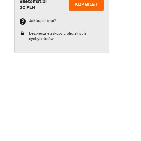
Biletomat.pl
KUP BILET
20 PLN
Jak kupić bilet?
Bezpieczne zakupy u oficjalnych
dystrybutorów