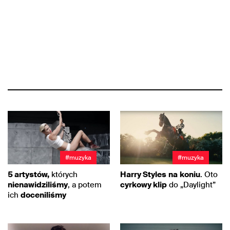
#muzyka
#muzyka
5 artystów,
których
Harry Styles
na
koniu
. Oto
nienawidziliśmy
, a potem
cyrkowy klip
do „Daylight”
ich
doceniliśmy