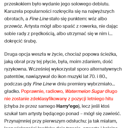
przeskokiem było wydanie jego solowego debiutu.
Karuzela popularności rozkręciła się na najwyższych
obrotach, a
Fine Line
stało się punktem: wóz albo
przewóz. Artysta mógł albo spaść z rowerka, nie dając
sobie rady z prędkością, albo utrzymać się w nim i…
dokręcić śrubę.
Druga opcja weszła w życie, chociaż popowa ścieżka,
jaką obrał przy tej płycie, była, moim zdaniem, dość
ryzykowna. Wcześniej wykorzystał sporo alternatywnych
patentów, nawiązywał do ikon muzyki lat 70. i 80.,
podczas gdy
Fine Line
w dniu premiery wybrzmiało…
gładko.
Poprawnie, radiowo,
Watermelon Sugar
długo
nie zostanie zdeklasyfikowany z pozycji letniego hitu
(chyba że przez samego
Harry’ego
), lecz jeśli ktoś
szukał tam artysty będącego ponad – mógł się zawieść.
Przynajmniej przy pierwszym odsłuchu: ja tak miałam,