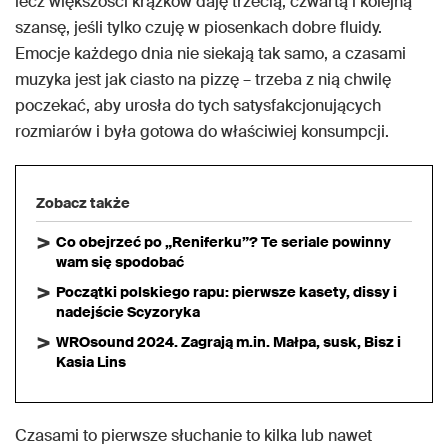
lecz większości krążków daję trzecią, czwartą i kolejną
szansę, jeśli tylko czuję w piosenkach dobre fluidy.
Emocje każdego dnia nie siekają tak samo, a czasami
muzyka jest jak ciasto na pizzę – trzeba z nią chwilę
poczekać, aby urosła do tych satysfakcjonujących
rozmiarów i była gotowa do właściwiej konsumpcji.
Zobacz także
Co obejrzeć po „Reniferku”? Te seriale powinny
wam się spodobać
Początki polskiego rapu: pierwsze kasety, dissy i
nadejście Scyzoryka
WROsound 2024. Zagrają m.in. Małpa, susk, Bisz i
Kasia Lins
Czasami to pierwsze słuchanie to kilka lub nawet