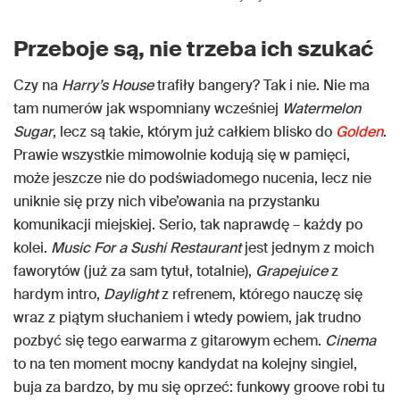
Przeboje są, nie trzeba ich szukać
Czy na
Harry’s House
trafiły bangery? Tak i nie. Nie ma
tam numerów jak wspomniany wcześniej
Watermelon
Sugar
, lecz są takie, którym już całkiem blisko do
Golden
.
Prawie wszystkie mimowolnie kodują się w pamięci,
może jeszcze nie do podświadomego nucenia, lecz nie
uniknie się przy nich vibe’owania na przystanku
komunikacji miejskiej. Serio, tak naprawdę – każdy po
kolei.
Music For a Sushi Restaurant
jest jednym z moich
faworytów (już za sam tytuł, totalnie),
Grapejuice
z
hardym intro,
Daylight
z refrenem, którego nauczę się
wraz z piątym słuchaniem i wtedy powiem, jak trudno
pozbyć się tego earwarma z gitarowym echem.
Cinema
to na ten moment mocny kandydat na kolejny singiel,
buja za bardzo, by mu się oprzeć: funkowy groove robi tu