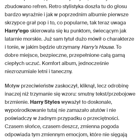
zbudowano refren. Retro stylistyka doszła tu do głosu
bardzo wyraźnie i jak w poprzednim albumie pierwsze
skrzypce grał pop i to, co popularne, tak teraz uwaga
Harry’ego
skierowała się ku punktom, świecącym jak
latarnie morskie. Już sam tytuł dużo mówił o charakterze
i tonie, w jakim będzie utrzymany
Harry’s House
. To
dobre miejsce, bezpieczne, przepełnione całą gamą
ciepłych uczuć. Komfort album, jednocześnie
niezrozumiale letni i taneczny.
Motyw przeciwieństw zaskoczył, kliknął, lecz odrobinę
inaczej niż trzymanie się wzoru: smutny tekst/przebojowe
brzmienie.
Harry Styles
wyważył to doskonale,
wypośrodkowanie tutaj nie zamazało atutów i nie
poświadczy w żadnym przypadku o przeciętności.
Czasem słońce, czasem deszcz, zmienna pogoda
odpowiada tym zmiennym emocjom, które nie sięgają