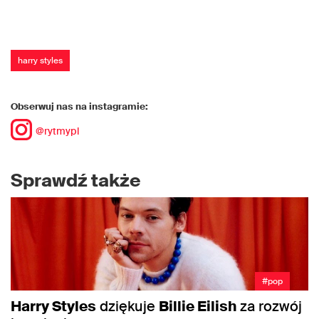
harry styles
Obserwuj nas na instagramie:
@rytmypl
Sprawdź także
#pop
Harry Styles
dziękuje
Billie Eilish
za rozwój