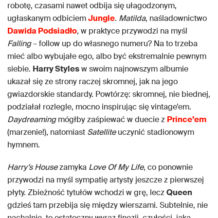
robotę, czasami nawet odbija się ułagodzonym,
ugłaskanym odbiciem
Jungle
.
Matilda
, naśladownictwo
Dawida Podsiadło
, w praktyce przywodzi na myśl
Falling
– follow up do własnego numeru? Na to trzeba
mieć albo wybujałe ego, albo być ekstremalnie pewnym
siebie.
Harry Styles
w swoim najnowszym albumie
ukazał się ze strony raczej skromnej, jak na jego
gwiazdorskie standardy. Powtórzę: skromnej, nie biednej,
podziałał rozlegle, mocno inspirując się vintage’em.
Daydreaming
mógłby zaśpiewać w duecie z
Prince’em
(marzenie!), natomiast
Satellite
uczynić stadionowym
hymnem.
Harry’s House
zamyka
Love Of My Life
, co ponownie
przywodzi na myśl sympatię artysty jeszcze z pierwszej
płyty. Zbieżność tytułów wchodzi w grę, lecz
Queen
gdzieś tam przebija się między wierszami. Subtelnie, nie
nachalnie, to ostateczny wyraz finezji, czułości, jaką