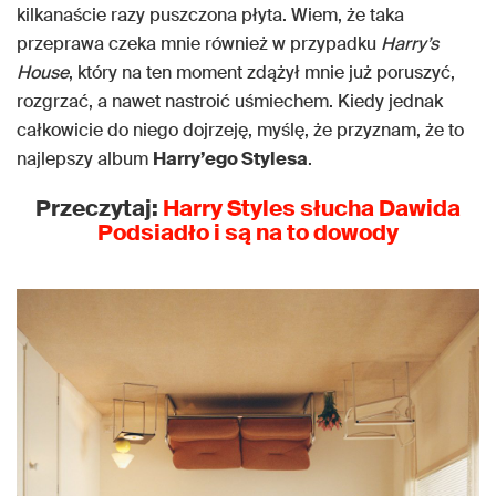
kilkanaście razy puszczona płyta. Wiem, że taka
przeprawa czeka mnie również w przypadku
Harry’s
House
, który na ten moment zdążył mnie już poruszyć,
rozgrzać, a nawet nastroić uśmiechem. Kiedy jednak
całkowicie do niego dojrzeję, myślę, że przyznam, że to
najlepszy album
Harry’ego Stylesa
.
Przeczytaj:
Harry Styles słucha Dawida
Podsiadło i są na to dowody