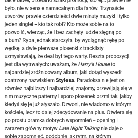
takie łatwe, przetarło szlaki promocji, której… prawie nie
było, nie w sensie namacalnym dla fanów. Trzynaście
utworów, prawie czterdzieści dwie minuty muzyki i tylko
jeden singiel – kto tak robi? Kto może sobie na to
pozwolić, wierząc, że i bez zachęty ludzie sięgną po
album? Ryba jednak starczyła, by wyciągnąć rękę po
wędkę, a dwie pierwsze piosenki z tracklisty
uzmysławiają, że deal był tego warty. Reszta propozycji
jest dla wytrwałych: uważam, że
Harry’s House
to
najbardziej zróżnicowany album, jaki dotąd wyszedł
opatrzony nazwiskiem
Stylesa
. Paradoksalnie jest on
również najbliższy i najbardziej znajomy, przewijają się w
nim muzyczne patterny i sporo piosenek brzmi tak, jakby
kiedyś się je już słyszało. Dzwoni, nie wiadomo w którym
kościele, lecz to dalej zdecydowanie na plus. Otwiera się
po prostu bramka dobrych wspomnień – opening i
zarazem główny motyw
Late Night Talking
nie daje o
sobie zapomnieć, podobnie jak rytm, na którym