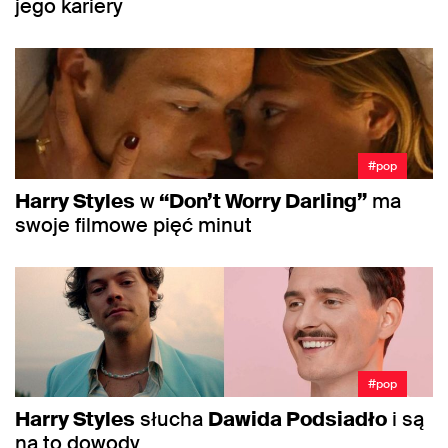
jego kariery
#pop
Harry Styles
w
“Don’t Worry Darling”
ma
swoje filmowe pięć minut
#pop
Harry Styles
słucha
Dawida Podsiadło
i są
na to dowody