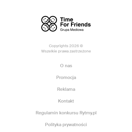
Copyrights 2026 ©
Wszelkie prawa zastrzeżone
O nas
Promocja
Reklama
Kontakt
Regulamin konkursu Rytmy.pl
Polityka prywatności