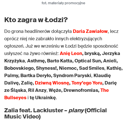
fot. materiały promocyjne
Kto zagra w Łodzi?
Do grona headlinerów dołączyła
Daria Zawiałow
, lecz
oprócz niej nie zabrakło innych elektryzujących
ogłoszeń. Już we wrześniu w Łodzi będzie sposobność
usłyszeć na żywo również:
Anię Leon
, bryską, Jerzyka
Krzyżyka
,
Asthmę, Barto Katta, Optical Sun, Anieli,
Bobovskiego, Shyness!, Niemoc, Sad Smiles
,
Kathię,
Palmy, Bartka Deryło, Syndrom Paryski
,
Klaudię
Dalivę, Zalię,
Dziwną Wiosnę
,
Tony’ego Yoru
, Darię
ze Śląska
,
Ril Anzy
,
Węże, Drewnofromlas,
The
Bullseyes
i
tę Ukrainkę
.
Zalia feat. Lackluster –
plany
(Official
Music Video)