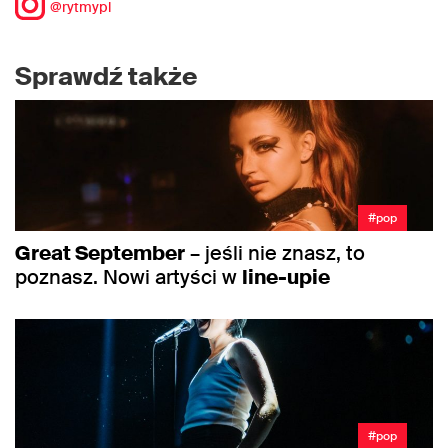
@rytmypl
Sprawdź także
#pop
Great September
– jeśli nie znasz, to
poznasz. Nowi artyści w
line-upie
#pop