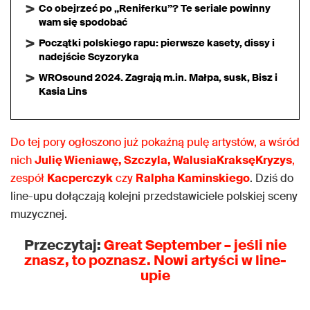
Co obejrzeć po „Reniferku”? Te seriale powinny
wam się spodobać
Początki polskiego rapu: pierwsze kasety, dissy i
nadejście Scyzoryka
WROsound 2024. Zagrają m.in. Małpa, susk, Bisz i
Kasia Lins
Do tej pory ogłoszono już pokaźną pulę artystów, a wśród
nich
Julię Wieniawę, Szczyla, WalusiaKraksęKryzys
,
zespół
Kacperczyk
czy
Ralpha Kaminskiego
. Dziś do
line-upu dołączają kolejni przedstawiciele polskiej sceny
muzycznej.
Przeczytaj:
Great September – jeśli nie
znasz, to poznasz. Nowi artyści w line-
upie