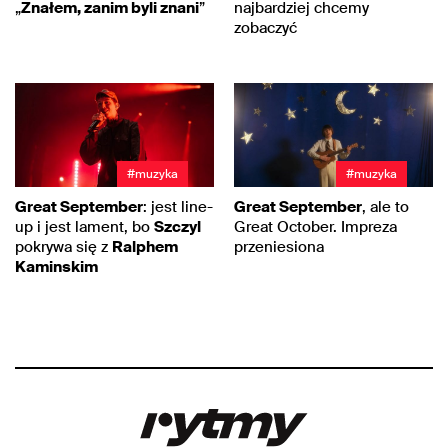
„
Znałem, zanim byli znani
”
najbardziej chcemy
zobaczyć
#muzyka
#muzyka
Great September
: jest line-
Great September
, ale to
up i jest lament, bo
Szczyl
Great October. Impreza
pokrywa się z
Ralphem
przeniesiona
Kaminskim