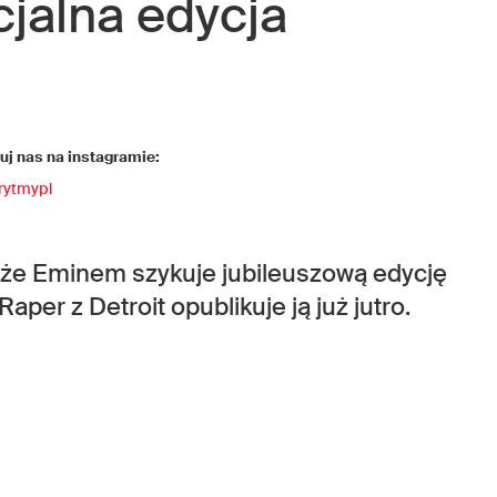
jalna edycja
j nas na instagramie:
rytmypl
że Eminem szykuje jubileuszową edycję
per z Detroit opublikuje ją już jutro.