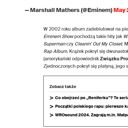
— Marshall Mathers (@Eminem)
May 
W 2002 roku album zadebiutował na pie
Eminem Show
pochodzą takie hity jak
Wi
Superman
czy
Cleanin’ Out My Closet
. 
Rap Album
. Krążek pokrył się dwunasto
(amerykański odpowiednik
Związku Pro
Zjednoczonych pokrył się platyną, jego 
Zobacz także
Co obejrzeć po „Reniferku”? Te ser
Początki polskiego rapu: pierwsze ka
WROsound 2024. Zagrają m.in. Małpa,