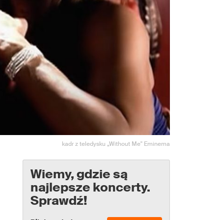
kadr z teledysku „Without Me" Eminema
Wiemy, gdzie są
najlepsze koncerty.
Sprawdź!