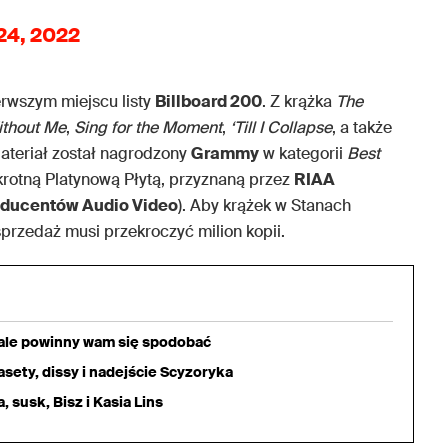
24, 2022
rwszym miejscu listy
Billboard 200
. Z krążka
The
thout Me
,
Sing for the Moment
,
‘Till I Collapse
, a także
Materiał został nagrodzony
Grammy
w kategorii
Best
krotną Platynową Płytą, przyznaną przez
RIAA
ducentów Audio Video
). Aby krążek w Stanach
sprzedaż musi przekroczyć milion kopii.
iale powinny wam się spodobać
sety, dissy i nadejście Scyzoryka
 susk, Bisz i Kasia Lins