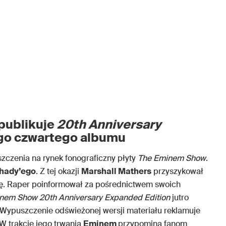
publikuje
20th Anniversary
o czwartego albumu
szczenia na rynek fonograficzny płyty
The Eminem Show
.
hady’ego
. Z tej okazji
Marshall Mathers
przyszykował
ję. Raper poinformował za pośrednictwem swoich
inem Show
20th Anniversary Expanded Edition
jutro
Wypuszczenie odświeżonej wersji materiału reklamuje
W trakcie jego trwania
Eminem
przypomina fanom