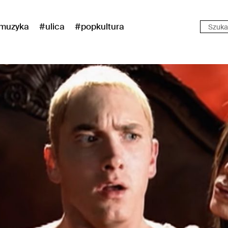
muzyka
#ulica
#popkultura