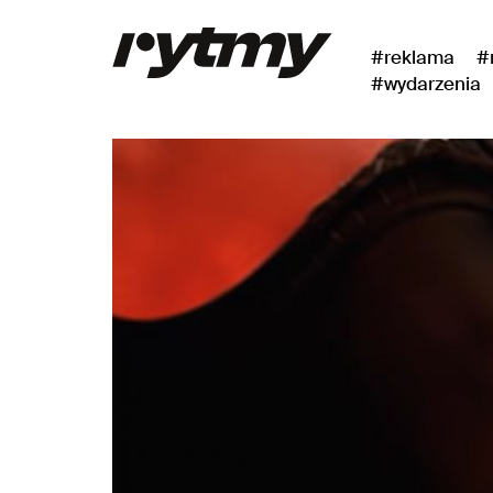
#reklama
#
#wydarzenia