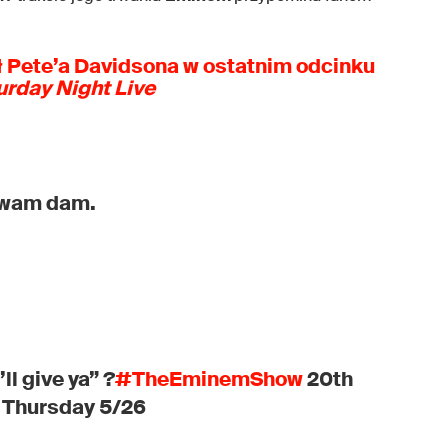
Pete’a Davidsona w ostatnim odcinku
urday Night Live
o wam dam.
ll give ya” ?︎
#TheEminemShow
20th
 Thursday 5/26