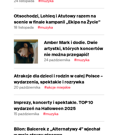
24 listopada
#muzyka
Otsochodzi, Lohleq i Atutowy razem na
scenie w finale kampanii „Ekipa na Życie”
18 listopada
#muzyka
Amber Mark i dodie. Dwie
artystki, których koncertów
nie można przegapić!
24 października
#muzyka
Atrakcje dla dzieci i rodzin w całej Polsce –
wydarzenia, spektakle i rozrywka
20 października
#akcje miejskie
Imprezy, koncerty i spektakle. TOP 10
wydarzeń na Halloween 2025
15 października
#muzyka
Bilon: Balcerek z „Alternatywy 4” wjechał
w moje struny głosowe