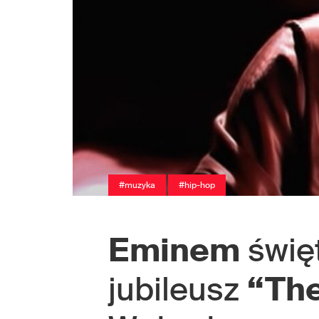
#muzyka
#hip-hop
Eminem
świę
jubileusz
“Th