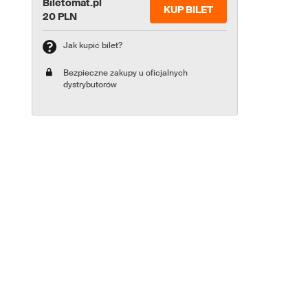
Biletomat.pl
KUP BILET
20 PLN
Jak kupić bilet?
Bezpieczne zakupy u oficjalnych
dystrybutorów