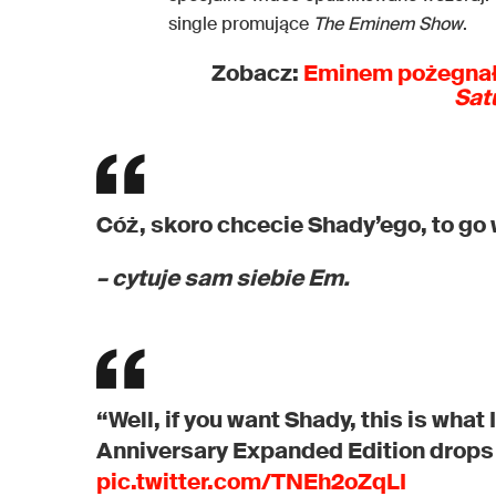
single promujące
The Eminem Show
.
Zobacz:
Eminem pożegnał 
Sat
Cóż, skoro chcecie Shady’ego, to g
– cytuje sam siebie Em.
“Well, if you want Shady, this is what I’
Anniversary Expanded Edition drops
pic.twitter.com/TNEh2oZqLI