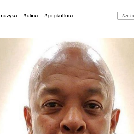
muzyka
#ulica
#popkultura