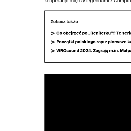
kooperacja między legendami z Compton 
Zobacz także
Co obejrzeć po „Reniferku”? Te ser
Początki polskiego rapu: pierwsze ka
WROsound 2024. Zagrają m.in. Małpa,