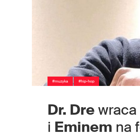
#muzyka
#hip-hop
Dr. Dre
wraca 
i
Eminem
na f