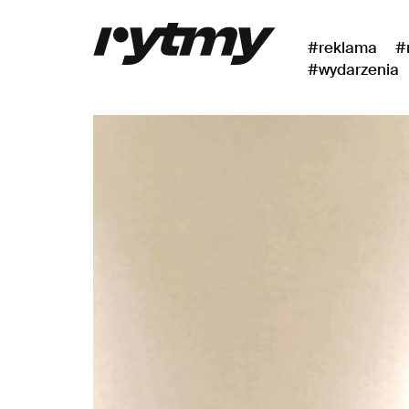
#reklama
#
#wydarzenia