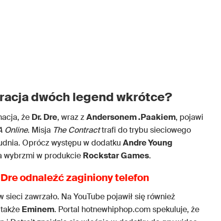
eracja dwóch legend wkrótce?
macja, że
Dr. Dre
, wraz z
Andersonem .Paakiem
, pojawi
 Online
. Misja
The Contract
trafi do trybu sieciowego
grudnia. Oprócz występu w dodatku
Andre Young
a wybrzmi w produkcie
Rockstar
Games
.
Dre odnaleźć zaginiony telefon
 sieci zawrzało. Na YouTube pojawił się również
 także
Eminem
. Portal hotnewhiphop.com spekuluje, że