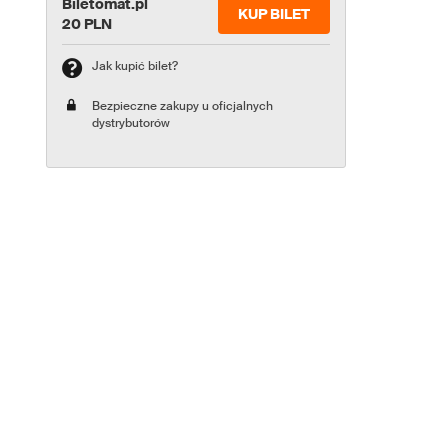
Biletomat.pl
KUP BILET
20 PLN
Jak kupić bilet?
Bezpieczne zakupy u oficjalnych
dystrybutorów