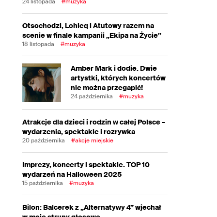
24 listopada
#muzyka
Otsochodzi, Lohleq i Atutowy razem na
scenie w finale kampanii „Ekipa na Życie”
18 listopada
#muzyka
Amber Mark i dodie. Dwie
artystki, których koncertów
nie można przegapić!
24 października
#muzyka
Atrakcje dla dzieci i rodzin w całej Polsce –
wydarzenia, spektakle i rozrywka
20 października
#akcje miejskie
Imprezy, koncerty i spektakle. TOP 10
wydarzeń na Halloween 2025
15 października
#muzyka
Bilon: Balcerek z „Alternatywy 4” wjechał
w moje struny głosowe