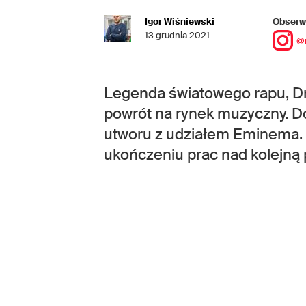
Igor Wiśniewski
Obserwu
13 grudnia 2021
@
Legenda światowego rapu, Dr.
powrót na rynek muzyczny. Do
utworu z udziałem Eminema.
ukończeniu prac nad kolejną p