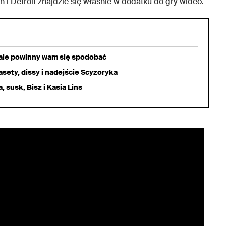
i Detroit znajdzie się właśnie w dodatku do gry wideo.
iale powinny wam się spodobać
sety, dissy i nadejście Scyzoryka
 susk, Bisz i Kasia Lins