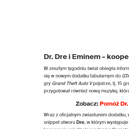
Dr. Dre i Eminem – koop
W zeszłym tygodniu świat obiegła infor
się w nowym dodatku fabularnym do
GTA
gry
Grand Theft Auto V
pojutrze, tj. 15 
przygotował również nową muzykę, któr
Zobacz:
Pomóż Dr. 
Wraz z oficjalnym zwiastunem dodatku, w
snippet utworu
Dre
, w którym występuje