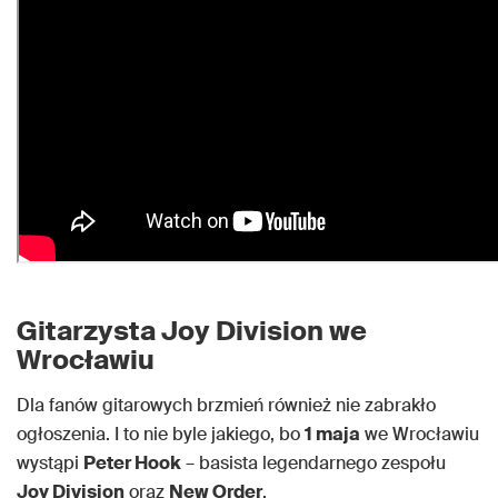
Gitarzysta Joy Division we
Wrocławiu
Dla fanów gitarowych brzmień również nie zabrakło
ogłoszenia. I to nie byle jakiego, bo
1 maja
we Wrocławiu
wystąpi
Peter Hook
– basista legendarnego zespołu
Joy Division
oraz
New Order
.