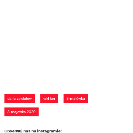
daria zawiałow
łąki łan
3-majówka
3-majówka 2020
Obserwuj nas na instagramie: