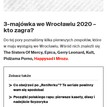
3-majówka we Wrocławiu 2020 –
kto zagra?
Do tej pory poznaliśmy kilka pierwszych zespołów, które
w maju wystąpią we Wrocławiu. Wśród nich znaleźli się
The Sisters Of Mercy, Epica, Gerry Leonard, Kult,
Pidżama Porno,
Happysad
i
Mrozu
.
Zobacz także
Co obejrzeć po „Reniferku”? Te seriale powinny
wam się spodobać
Początki polskiego rapu: pierwsze kasety, dissy i
nadejście Scyzoryka