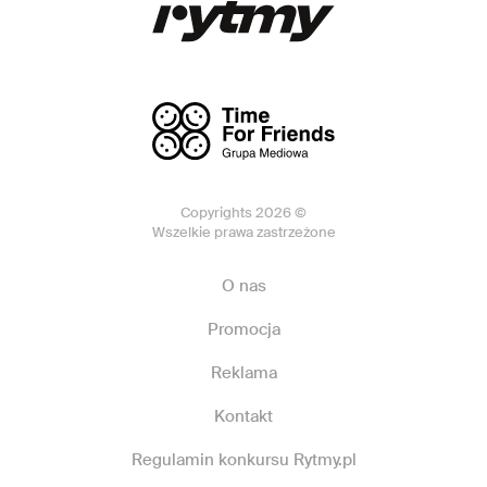
Copyrights 2026 ©
Wszelkie prawa zastrzeżone
O nas
Promocja
Reklama
Kontakt
Regulamin konkursu Rytmy.pl