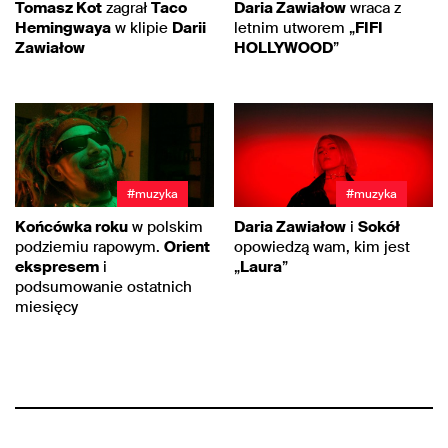
Tomasz Kot
zagrał
Taco
Daria Zawiałow
wraca z
Hemingwaya
w klipie
Darii
letnim utworem „
FIFI
Zawiałow
HOLLYWOOD
”
#muzyka
#muzyka
Końcówka roku
w polskim
Daria Zawiałow
i
Sokół
podziemiu rapowym.
Orient
opowiedzą wam, kim jest
ekspresem
i
„
Laura
”
podsumowanie ostatnich
miesięcy