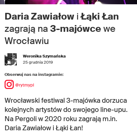
Daria Zawiałow
i
Łąki
Łan
zagrają na
3-majówce
we
Wrocławiu
Weronika Szymańska
25 grudnia 2019
Obserwuj nas na instagramie:
@rytmypl
Wrocławski festiwal 3-majówka dorzuca
kolejnych artystów do swojego line-upu.
Na Pergoli w 2020 roku zagrają m.in.
Daria Zawiałow i Łąki Łan!