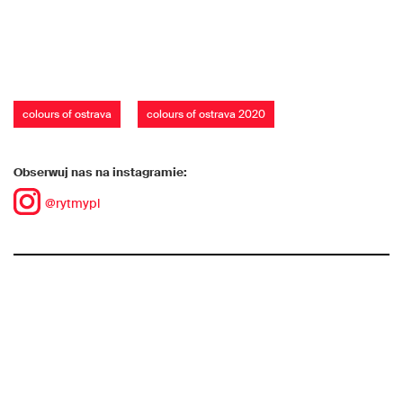
colours of ostrava
colours of ostrava 2020
Obserwuj nas na instagramie:
@rytmypl