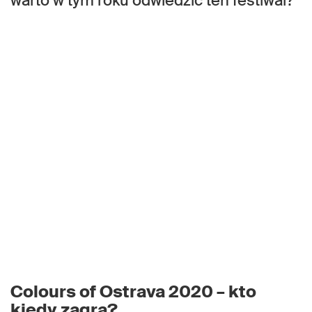
warto w tym roku odwiedzić ten festiwal?
Colours of Ostrava 2020 – kto
kiedy zagra?