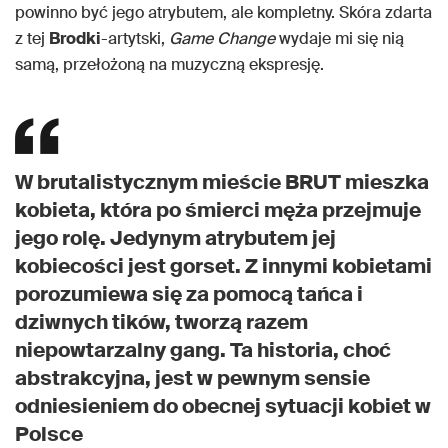
powinno być jego atrybutem, ale kompletny. Skóra zdarta
z tej
Brodki
-artytski,
Game Change
wydaje mi się nią
samą, przełożoną na muzyczną ekspresję.
W brutalistycznym mieście BRUT mieszka
kobieta, która po śmierci męża przejmuje
jego rolę. Jedynym atrybutem jej
kobiecości jest gorset. Z innymi kobietami
porozumiewa się za pomocą tańca i
dziwnych tików, tworzą razem
niepowtarzalny gang. Ta historia, choć
abstrakcyjna, jest w pewnym sensie
odniesieniem do obecnej sytuacji kobiet w
Polsce