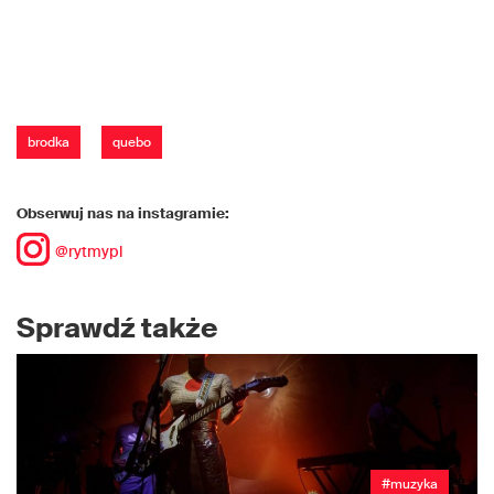
brodka
quebo
Obserwuj nas na instagramie:
@rytmypl
Sprawdź także
#muzyka