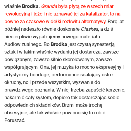
właśnie
Brodka
.
Granda
była płytą ze wszech miar
rewolucyjną i jeżeli nie uznawać jej za katalizator, to na
pewno za czasowe widełki rozkwitu alternatywy
. Parę lat
później nadeszło równie doskonałe
Clashes
, a dziś
niecierpliwie wypatrujemy nowego materiału.
Audiowizualnego. Bo
Brodka
jest czystą synestezją
sztuk i w takim właśnie wydaniu jej dostarcza, zawsze
powiązanym, zawsze silnie skorelowanym, zawsze
współgrającym. Ona, jej muzyka to mocno ekspresyjny i
artystyczny bondage, performance scalający ostre
okruchy, no i przede wszystkim, wyzwanie do
prawdziwego poznania. W niej trzeba zapuścić korzenie,
nakarmić cały system, dopiero tak dostarczając sobie
odpowiednich składników. Brzmi może trochę
obsesyjnie, ale tak właśnie powinno się to robić.
Poruszać.