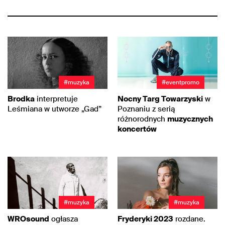
#muzyka
#eventpromo
Brodka
interpretuje
Nocny Targ Towarzyski
w
Leśmiana w utworze „Gad”
Poznaniu z serią
różnorodnych
muzycznych
koncertów
#muzyka
#muzyka
WROsound
ogłasza
Fryderyki 2023
rozdane.