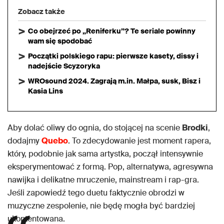
Zobacz także
Co obejrzeć po „Reniferku”? Te seriale powinny
wam się spodobać
Początki polskiego rapu: pierwsze kasety, dissy i
nadejście Scyzoryka
WROsound 2024. Zagrają m.in. Małpa, susk, Bisz i
Kasia Lins
Aby dolać oliwy do ognia, do stojącej na scenie
Brodki
,
dodajmy
Quebo
. To zdecydowanie jest moment rapera,
który, podobnie jak sama artystka, począł intensywnie
eksperymentować z formą. Pop, alternatywa, agresywna
nawijka i delikatne mruczenie, mainstream i rap-gra.
Jeśli zapowiedź tego duetu faktycznie obrodzi w
muzyczne zespolenie, nie będę mogła być bardziej
ukontentowana.