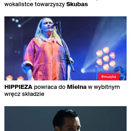
wokalistce towarzyszy
Skubas
#muzyka
HIPPIEZA
powraca do
Mielna
w wybitnym
wręcz składzie