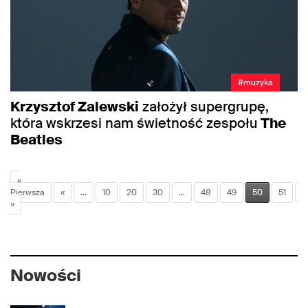
#muzyka
Krzysztof Zalewski
założył supergrupę,
która wskrzesi nam świetność zespołu
The
Beatles
«
Pierwsza
«
...
10
20
30
...
48
49
50
51
5
»
Nowości