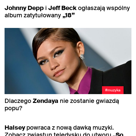
Johnny Depp
i
Jeff Beck
ogłaszają wspólny
album zatytułowany
„18”
#muzyka
Dlaczego
Zendaya
nie zostanie gwiazdą
popu?
#muzyka
Halsey
powraca z nową dawką muzyki.
Zobacz zwiastun teledysku do utworu
„So