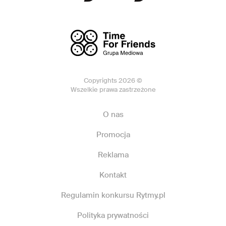
Copyrights 2026 ©
Wszelkie prawa zastrzeżone
O nas
Promocja
Reklama
Kontakt
Regulamin konkursu Rytmy.pl
Polityka prywatności