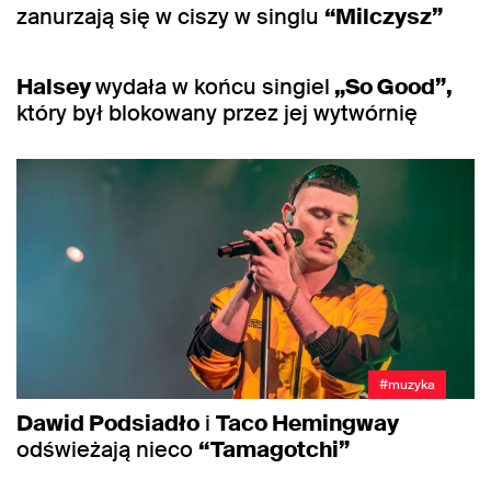
zanurzają się w ciszy w singlu
“Milczysz”
#muzyka
Halsey
wydała w końcu singiel
„So Good”,
który był blokowany przez jej wytwórnię
#muzyka
Dawid Podsiadło
i
Taco Hemingway
odświeżają nieco
“Tamagotchi”
#muzyka