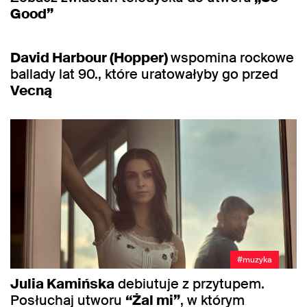
Good”
#muzyka
David Harbour (Hopper)
wspomina rockowe
ballady lat 90., które uratowałyby go przed
Vecną
#muzyka
Julia Kamińska
debiutuje z przytupem.
Posłuchaj utworu
“Żal mi”
, w którym