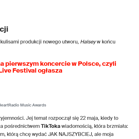
cji
a kulisami produkcji nowego utworu,
Halsey
w końcu
a pierwszym koncercie w Polsce, czyli
ive Festival ogłasza
iHeartRadio Music Awards
zyjemności. Jej temat rozpoczął się 22 maja, kiedy to
i za pośrednictwem
TikToka
wiadomością, która brzmiała:
am, którą chcę wydać JAK NAJSZYBCIEJ, ale moja