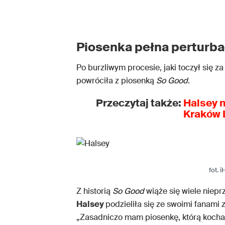
Piosenka pełna perturba
Po burzliwym procesie, jaki toczył się z
powróciła z piosenką
So Good
.
Przeczytaj także:
Halsey n
Kraków L
fot. 
Z historią
So Good
wiąże się wiele niepr
Halsey
podzieliła się ze swoimi fanam
„Zasadniczo mam piosenkę, którą koch