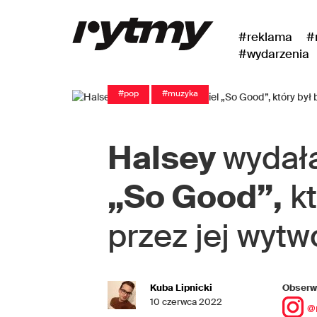
#reklama
#
#wydarzenia
#pop
#muzyka
Halsey
wydała
„So Good”,
kt
przez jej wytw
Kuba Lipnicki
Obserwu
10 czerwca 2022
@