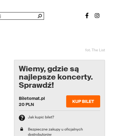
fot. The List
Wiemy, gdzie są
najlepsze koncerty.
Sprawdź!
Biletomat.pl
KUP BILET
20 PLN
Jak kupić bilet?
Bezpieczne zakupy u oficjalnych
dystrybutorów