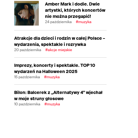
Amber Mark i dodie. Dwie
artystki, których koncertów
nie można przegapić!
24 października
#muzyka
Atrakcje dla dzieci i rodzin w całej Polsce –
wydarzenia, spektakle i rozrywka
20 października
#akcje miejskie
Imprezy, koncerty i spektakle. TOP 10
wydarzeń na Halloween 2025
15 października
#muzyka
Bilon: Balcerek z „Alternatywy 4” wjechał
w moje struny głosowe
10 października
#muzyka