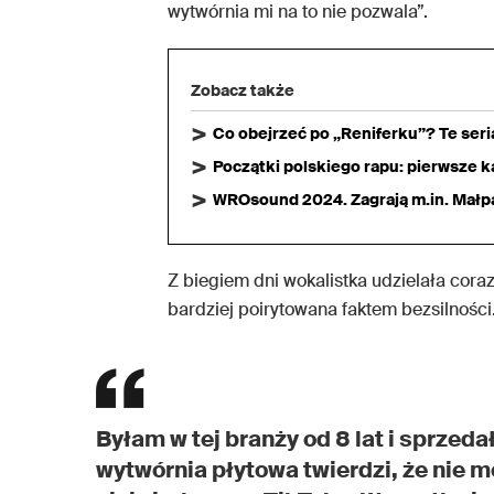
wytwórnia mi na to nie pozwala”.
Zobacz także
Co obejrzeć po „Reniferku”? Te ser
Początki polskiego rapu: pierwsze ka
WROsound 2024. Zagrają m.in. Małpa,
Z biegiem dni wokalistka udzielała coraz
bardziej poirytowana faktem bezsilności
Byłam w tej branży od 8 lat i sprzed
wytwórnia płytowa twierdzi, że nie m