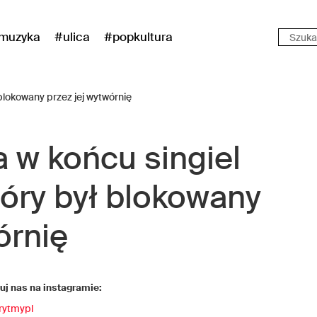
muzyka
#ulica
#popkultura
 w końcu singiel
óry był blokowany
órnię
j nas na instagramie:
rytmypl