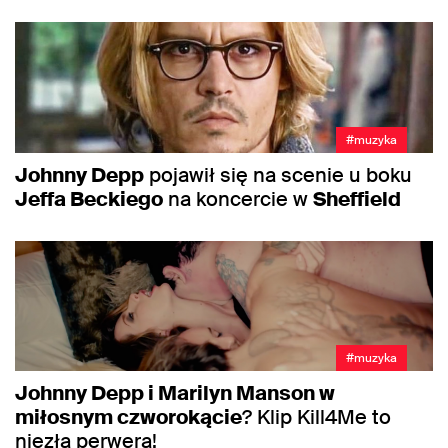
#muzyka
Johnny Depp
pojawił się na scenie u boku
Jeffa Beckiego
na koncercie w
Sheffield
#muzyka
Johnny Depp i Marilyn Manson w
miłosnym czworokącie
? Klip Kill4Me to
niezła perwera!