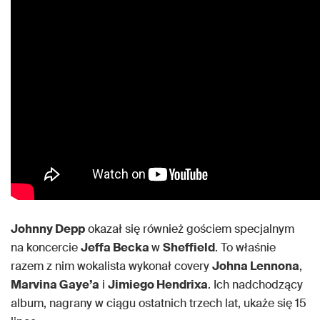
Johnny Depp
okazał się również gościem specjalnym
na koncercie
Jeffa Becka
w
Sheffield
. To właśnie
razem z nim wokalista wykonał covery
Johna Lennona
,
Marvina Gaye’a
i
Jimiego Hendrixa
. Ich nadchodzący
album, nagrany w ciągu ostatnich trzech lat, ukaże się 15