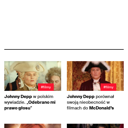
#filmy
#filmy
Johnny Depp
w polskim
Johnny Depp
porównał
wywiadzie. „
Odebrano mi
swoją nieobecność w
prawo głosu
”
filmach do
McDonald’s