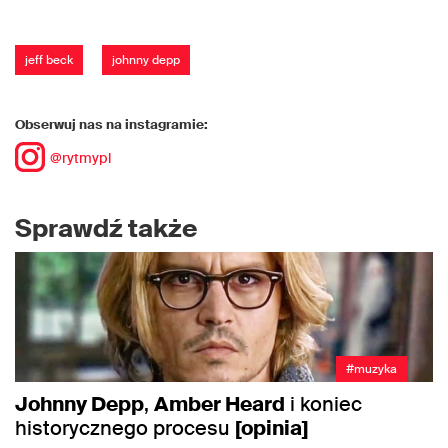
jeff beck
johnny depp
Obserwuj nas na instagramie:
@rytmypl
Sprawdź także
#muzyka
Johnny Depp
,
Amber Heard
i koniec
historycznego procesu
[opinia]