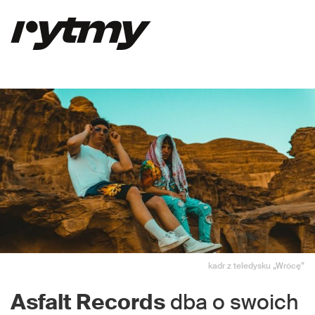
kadr z teledysku „Wrócę”
Asfalt Records
dba o swoich