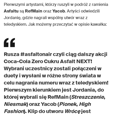
Pierwszymi artystami, którzy ruszyli w podróż z ramienia
Asfaltu
są
RefMain
oraz
Yacob
. Artyści odwiedzili
Jordanię, gdzie nagrali wspólny utwór wraz z
teledyskiem. Jak możemy przeczytać w opisie kawałka:
Rusza #asfaltonair czyli ciąg dalszy akcji
Coca-Cola Zero Cukru Asfalt NEXT!
Wybrani uczestnicy zostali połączeni w
duety i wysłani w różne strony świata w
celu nagrania numeru wraz z teledyskiem!
Pierwszym kierunkiem jest Jordania, do
której wybrali się RefMain (
Streszczenie
,
Niesmak
) oraz Yacob (
Pionek
,
High
Fashion
). Klip do utworu
Wrócę
jest