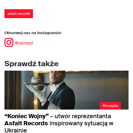
asfalt records
Obserwuj nas na instagramie:
@rytmypl
Sprawdź także
#muzyka
“Koniec Wojny”
– utwór reprezentanta
Asfalt Records
inspirowany sytuacją w
Ukrainie