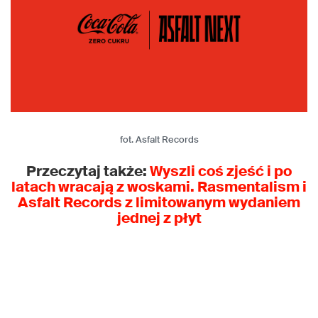
fot. Asfalt Records
Przeczytaj także:
Wyszli coś zjeść i po
latach wracają z woskami. Rasmentalism i
Asfalt Records z limitowanym wydaniem
jednej z płyt