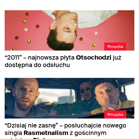
#muzyka
“2011” – najnowsza płyta
Otsochodzi
już
dostępna do odsłuchu
#muzyka
“Dzisiaj nie zasnę” – posłuchajcie nowego
singla
Rasmetnalism
z gościnnym