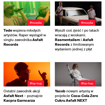
#muzyka
#muzyka
Tede
wspiera młodych
Wyszli coś zjeść i po latach
artystów. Raper wystąpił w
wracają z woskami.
singlu zawodnika
Asfalt
Rasmentalism
i
Asfalt
Records
Records
z limitowanym
wydaniem jednej z płyt
#hip-hop
#hip-hop
Ostatni zawodnik akcji
Yacob
nowym artystą w
Asfalt Next
– poznajcie
projekcie
Coca-Cola Zero
Kacpra Garncarza
Cukru Asfalt NEXT