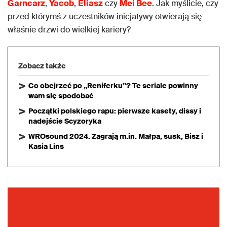
Garncarz
,
Yacob
,
Eliasz
czy
Mei Bee
. Jak myślicie, czy
przed którymś z uczestników inicjatywy otwierają się
właśnie drzwi do wielkiej kariery?
Zobacz także
Co obejrzeć po „Reniferku”? Te seriale powinny
wam się spodobać
Początki polskiego rapu: pierwsze kasety, dissy i
nadejście Scyzoryka
WROsound 2024. Zagrają m.in. Małpa, susk, Bisz i
Kasia Lins