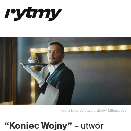
kadr z klipu do utworu „Biały" Mihasziego
“Koniec Wojny”
– utwór