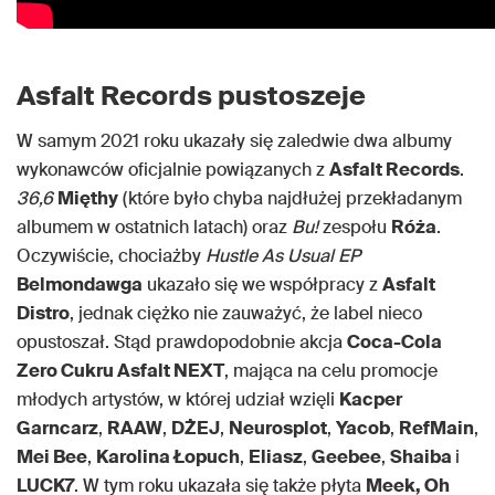
Asfalt Records pustoszeje
W samym 2021 roku ukazały się zaledwie dwa albumy
wykonawców oficjalnie powiązanych z
Asfalt Records
.
36,6
Mięthy
(które było chyba najdłużej przekładanym
albumem w ostatnich latach) oraz
Bu!
zespołu
Róża
.
Oczywiście, chociażby
Hustle As Usual EP
Belmondawga
ukazało się we współpracy z
Asfalt
Distro
, jednak ciężko nie zauważyć, że label nieco
opustoszał. Stąd prawdopodobnie akcja
Coca-Cola
Zero Cukru Asfalt NEXT
, mająca na celu promocje
młodych artystów, w której udział wzięli
Kacper
Garncarz
,
RAAW
,
DŻEJ
,
Neurosplot
,
Yacob
,
RefMain
,
Mei Bee
,
Karolina Łopuch
,
Eliasz
,
Geebee
,
Shaiba
i
LUCK7
. W tym roku ukazała się także płyta
Meek, Oh