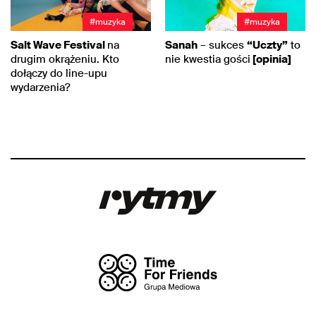
#muzyka
#muzyka
Salt Wave Festival
na
Sanah
– sukces
“Uczty”
to
drugim okrążeniu. Kto
nie kwestia gości
[opinia]
dołączy do line-upu
wydarzenia?