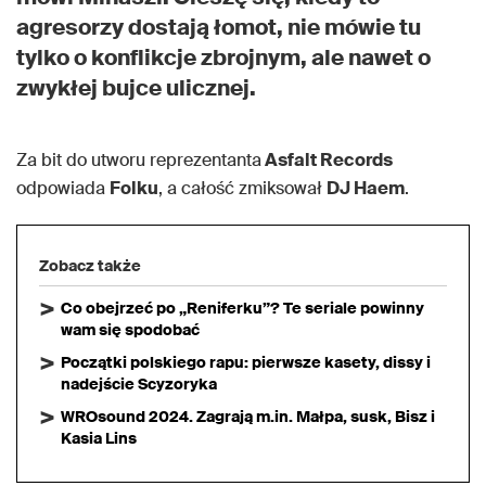
agresorzy dostają łomot, nie mówie tu
tylko o konflikcje zbrojnym, ale nawet o
zwykłej bujce ulicznej.
Za bit do utworu reprezentanta
Asfalt Records
odpowiada
Folku
, a całość zmiksował
DJ Haem
.
Zobacz także
Co obejrzeć po „Reniferku”? Te seriale powinny
wam się spodobać
Początki polskiego rapu: pierwsze kasety, dissy i
nadejście Scyzoryka
WROsound 2024. Zagrają m.in. Małpa, susk, Bisz i
Kasia Lins