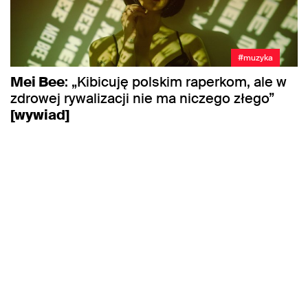
#muzyka
Mei Bee
: „Kibicuję polskim raperkom, ale w
zdrowej rywalizacji nie ma niczego złego”
[wywiad]