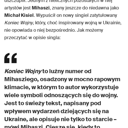
uszczuplił. Jednym z nielicznych pozostałych w niej
artystów jest
Mihaszi
, znany jeszcze do niedawna jako
Michał Kisiel
. Wypuścił on nowy singiel zatytułowany
Koniec Wojny
, który, choć inspirowany wojną w Ukrainie,
nie opowiada o niej bezpośrednio. Jak możemy
przeczytać w opisie singla:
Koniec Wojny
to luźny numer od
Mihasziego, osadzony w mocno rapowym
klimacie, w którym to autor wykorzystuje
wiele symboli odnoszących się do wojny.
Jest to świeży tekst, napisany pod
wpływem wydarzeń dziejących się na
Ukraine, ale opisuje nie tylko to starcie –
mówi Mihaszi. Cieszę się, kiedy to