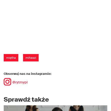
miętha
mihaszi
Obserwuj nas na instagramie:
@rytmypl
Sprawdź także