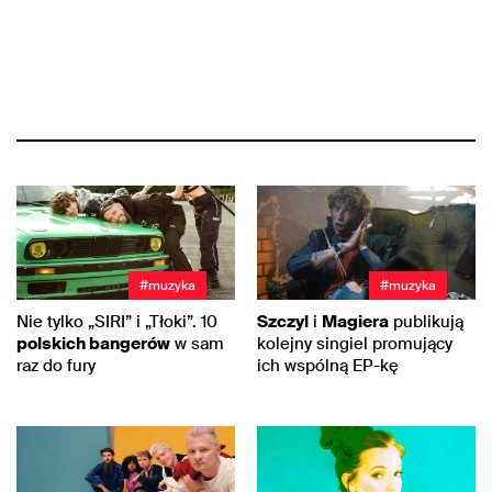
#muzyka
#muzyka
Nie tylko „SIRI” i „Tłoki”. 10
Szczyl
i
Magiera
publikują
polskich bangerów
w sam
kolejny singiel promujący
raz do fury
ich wspólną EP-kę