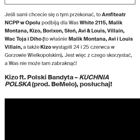
Jeśli sami chcecie się o tym przekonać, to
Amfiteatr
NCPP w Opolu
podbiją dla Was
White 2115, Malik
Montana, Kizo, Borixon, Słoń, Avi & Louis, Villain,
Wac Toja i Diho (
to właśnie
Malik Montan
a,
Avi
i Louis
Villain
,
a także
Kizo
wystąpili 24 i 25 czerwca w
Gorzowie Wielkopolskim)
.
Jest więc z czego skorzystać,
a Was nie może tam zabraknąć!
Kizo ft. Polski Bandyta –
KUCHNIA
POLSKA
(prod. BeMelo), posłuchaj!