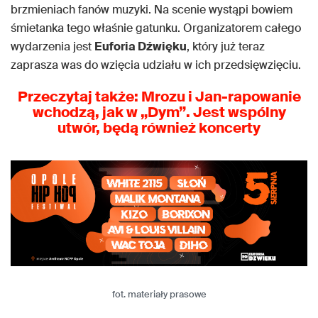
brzmieniach fanów muzyki. Na scenie wystąpi bowiem
śmietanka tego właśnie gatunku. Organizatorem całego
wydarzenia jest
Euforia Dźwięku
, który już teraz
zaprasza was do wzięcia udziału w ich przedsięwzięciu.
Przeczytaj także: Mrozu i Jan-rapowanie
wchodzą, jak w „Dym”. Jest wspólny
utwór, będą również koncerty
fot. materiały prasowe