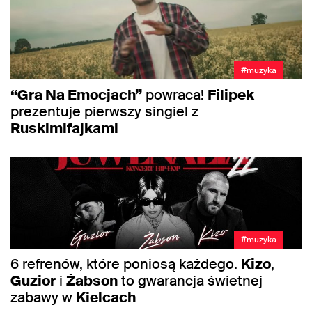
#muzyka
“Gra Na Emocjach”
powraca!
Filipek
prezentuje pierwszy singiel z
Ruskimifajkami
#muzyka
6 refrenów, które poniosą każdego.
Kizo
,
Guzior
i
Żabson
to gwarancja świetnej
zabawy w
Kielcach