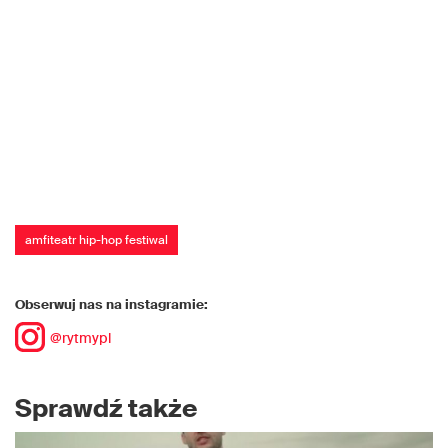
amfiteatr hip-hop festiwal
Obserwuj nas na instagramie:
@rytmypl
Sprawdź także