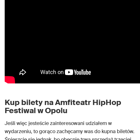
Kup bilety na Amfiteatr HipHop
Festiwal w Opolu
Jeśli więc jesteście zainteresowani udziałem w
wydarzeniu, to gorąco zachęcamy was do kupna biletów.
Śpieszcie się jednak, bo obecnie trwa sprzedaż trzeciej,