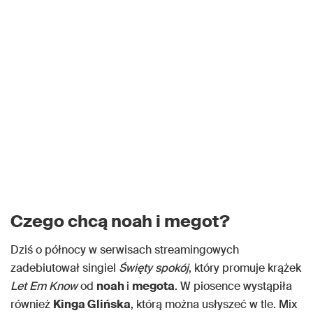
Czego chcą noah i megot?
Dziś o północy w serwisach streamingowych
zadebiutował singiel
Święty spokój
, który promuje krążek
Let Em Know
od
noah
i
megota
. W piosence wystąpiła
również
Kinga Glińska
, którą można usłyszeć w tle. Mix