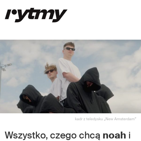
kadr z teledysku „New Amsterdam”
Wszystko, czego chcą
noah
i