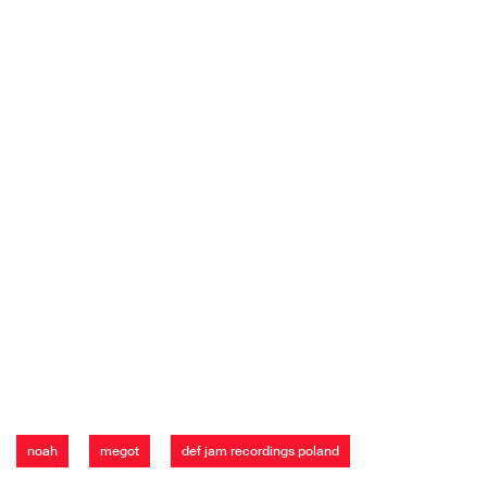
noah
megot
def jam recordings poland