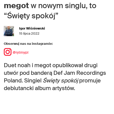
megot
w nowym singlu, to
“Święty spokój”
Igor Wiśniewski
15 lipca 2022
Obserwuj nas na instagramie:
@rytmypl
Duet noah i megot opublikował drugi
utwór pod banderą Def Jam Recordings
Poland. Singiel
Święty spokój
promuje
debiutancki album artystów.