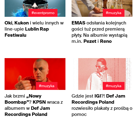
#eventpromo
#muzyka
Oki
,
Kukon
i wielu innych w
EMAS
odsłania kolejnych
line-upie
Lublin Rap
gości tuż przed premierą
Festiwalu
płyty. Na albumie wystąpią
m.in.
Pezet
i
Reno
#muzyka
#muzyka
Jak brzmi
„Nowy
Gdzie jest
IGI
?!
Def Jam
Boombap”
?
KPSN
wraca z
Recordings Poland
albumem w
Def Jam
rozwiesiło plakaty z prośbą o
Recordings Poland
pomoc