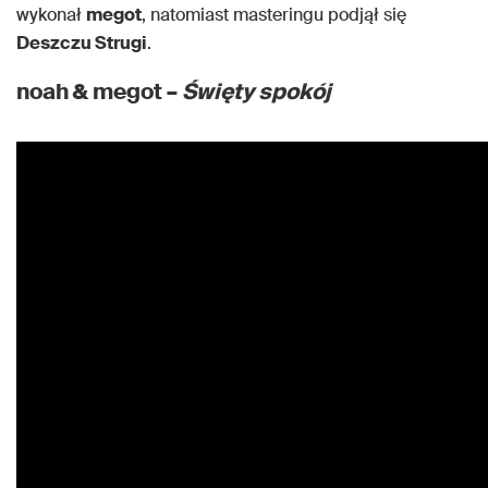
wykonał
megot
, natomiast masteringu podjął się
Deszczu Strugi
.
noah & megot –
Święty spokój