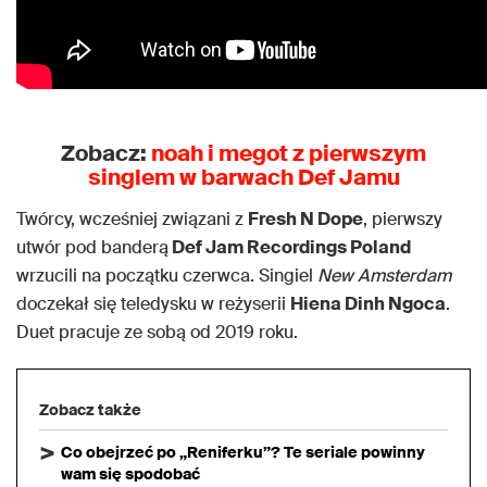
Zobacz:
noah i megot z pierwszym
singlem w barwach Def Jamu
Twórcy, wcześniej związani z
Fresh N Dope
, pierwszy
utwór pod banderą
Def Jam Recordings Poland
wrzucili na początku czerwca. Singiel
New Amsterdam
doczekał się teledysku w reżyserii
Hiena Dinh Ngoca
.
Duet pracuje ze sobą od 2019 roku.
Zobacz także
Co obejrzeć po „Reniferku”? Te seriale powinny
wam się spodobać