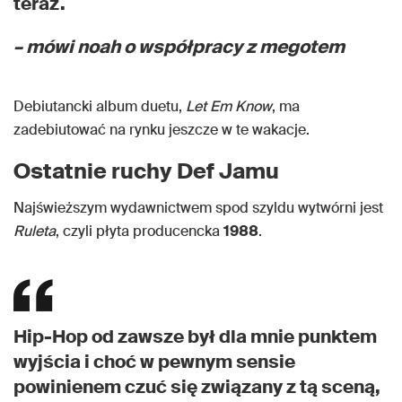
teraz.
– mówi noah o współpracy z megotem
Debiutancki album duetu,
Let Em Know
, ma
zadebiutować na rynku jeszcze w te wakacje.
Ostatnie ruchy Def Jamu
Najświeższym wydawnictwem spod szyldu wytwórni jest
Ruleta
, czyli płyta producencka
1988
.
Hip-Hop od zawsze był dla mnie punktem
wyjścia i choć w pewnym sensie
powinienem czuć się związany z tą sceną,