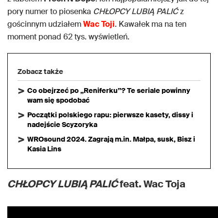
pory numer to piosenka
CHŁOPCY LUBIĄ PALIĆ
z
gościnnym udziałem
Wac Toji
. Kawałek ma na ten
moment ponad 62 tys. wyświetleń.
Zobacz także
Co obejrzeć po „Reniferku”? Te seriale powinny
wam się spodobać
Początki polskiego rapu: pierwsze kasety, dissy i
nadejście Scyzoryka
WROsound 2024. Zagrają m.in. Małpa, susk, Bisz i
Kasia Lins
CHŁOPCY LUBIĄ PALIĆ
feat. Wac Toja