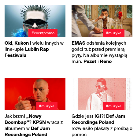
#eventpromo
#muzyka
Oki
,
Kukon
i wielu innych w
EMAS
odsłania kolejnych
line-upie
Lublin Rap
gości tuż przed premierą
Festiwalu
płyty. Na albumie wystąpią
m.in.
Pezet
i
Reno
#muzyka
#muzyka
Jak brzmi
„Nowy
Gdzie jest
IGI
?!
Def Jam
Boombap”
?
KPSN
wraca z
Recordings Poland
albumem w
Def Jam
rozwiesiło plakaty z prośbą o
Recordings Poland
pomoc