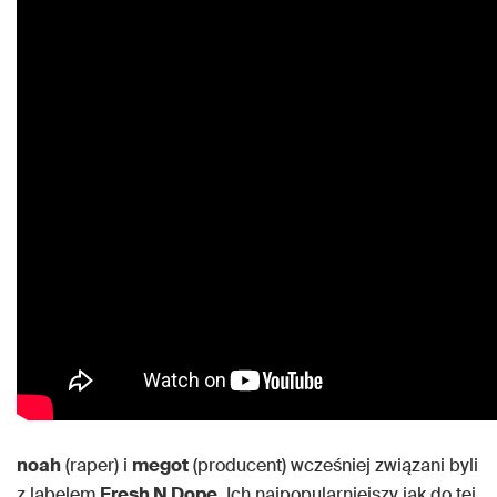
noah
(raper) i
megot
(producent) wcześniej związani byli
z labelem
Fresh N Dope
. Ich najpopularniejszy jak do tej