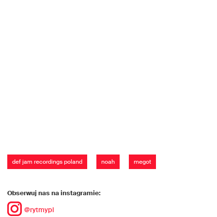
def jam recordings poland
noah
megot
Obserwuj nas na instagramie:
@rytmypl