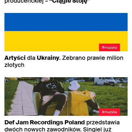
producenckiej –
“Ciągle Stoję”
#muzyka
Artyści
dla
Ukrainy
. Zebrano prawie milion
złotych
#muzyka
Def Jam Recordings Poland
przedstawia
dwóch nowych zawodników. Singiel już