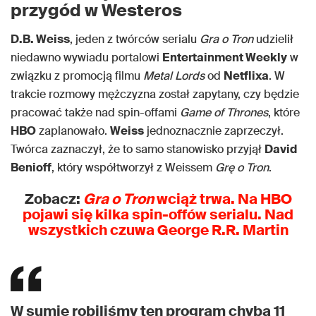
przygód w Westeros
D.B. Weiss
, jeden z twórców serialu
Gra o Tron
udzielił
niedawno wywiadu portalowi
Entertainment Weekly
w
związku z promocją filmu
Metal Lords
od
Netflixa
. W
trakcie rozmowy mężczyzna został zapytany, czy będzie
pracować także nad spin-offami
Game of Thrones
, które
HBO
zaplanowało.
Weiss
jednoznacznie zaprzeczył.
Twórca zaznaczył, że to samo stanowisko przyjął
David
Benioff
, który współtworzył z Weissem
Grę o Tron
.
Zobacz:
Gra o Tron
wciąż trwa. Na HBO
pojawi się kilka spin-offów serialu. Nad
wszystkich czuwa George R.R. Martin
W sumie robiliśmy ten program chyba 11