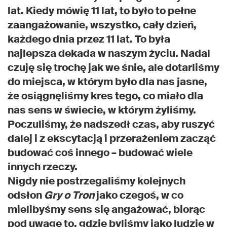
lat. Kiedy mówię 11 lat, to było to pełne
zaangażowanie, wszystko, cały dzień,
każdego dnia przez 11 lat. To była
najlepsza dekada w naszym życiu. Nadal
czuję się trochę jak we śnie, ale dotarliśmy
do miejsca, w którym było dla nas jasne,
że osiągnęliśmy kres tego, co miało dla
nas sens w świecie, w którym żyliśmy.
Poczuliśmy, że nadszedł czas, aby ruszyć
dalej i z ekscytacją i przerażeniem zacząć
budować coś innego – budować wiele
innych rzeczy.
Nigdy nie postrzegaliśmy kolejnych
odsłon
Gry o Tron
jako czegoś, w co
mielibyśmy sens się angażować, biorąc
pod uwagę to, gdzie byliśmy jako ludzie w