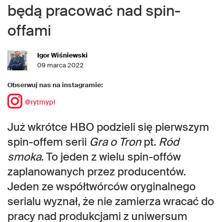
będą pracować nad spin-
offami
Igor Wiśniewski
09 marca 2022
Obserwuj nas na instagramie:
@rytmypl
Już wkrótce HBO podzieli się pierwszym
spin-offem serii
Gra o Tron
pt.
Ród
smoka
. To jeden z wielu spin-offów
zaplanowanych przez producentów.
Jeden ze współtwórców oryginalnego
serialu wyznał, że nie zamierza wracać do
pracy nad produkcjami z uniwersum