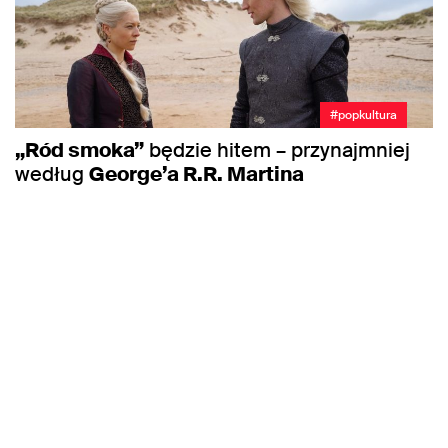
#popkultura
„Ród smoka”
będzie hitem – przynajmniej
według
George’a R.R. Martina