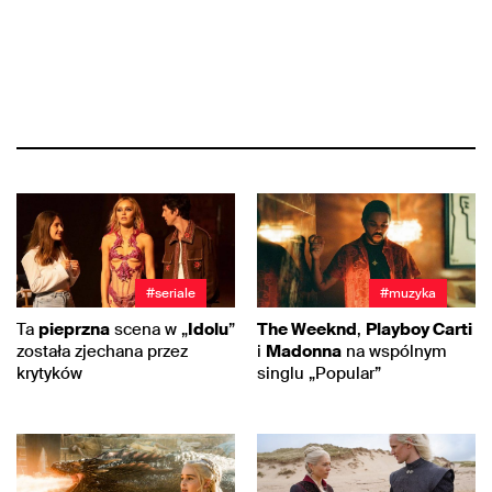
#seriale
#muzyka
Ta
pieprzna
scena w „
Idolu
”
The Weeknd
,
Playboy Carti
została zjechana przez
i
Madonna
na wspólnym
krytyków
singlu „Popular”