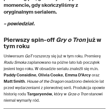
momencie, gdy skończyliśmy z
oryginalnym serialem.
– powiedział.
Pierwszy spin-off
Gry o Tron
już w
tym roku
Uniwersum
GoT
rozszerzy się już w tym roku. Premierę
Rodu Smoka
zaplanowano na późne lato lub początek
jesieni tego roku. W obsadzie serialu znaleźli się m.in.
Paddy Considine
,
Olivia Cooke
,
Emma D’Arcy
oraz
Matt Smith
.
House of the Dragon
osadzono dwieście lat
przed wydarzeniami z pierwotnej serii. Produkcja opowie
historię rodu
Targaryenów
, który w
Grze o Tron
stanowi
niemal wymarły ród.