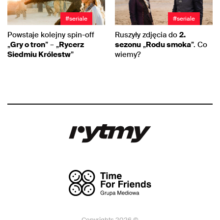
#seriale
#seriale
Powstaje kolejny spin-off
Ruszyły zdjęcia do
2.
„
Gry o tron
” – „
Rycerz
sezonu
„
Rodu smoka
”. Co
Siedmiu Królestw
”
wiemy?
Copyrights 2026 ©