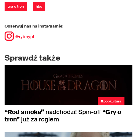
gra o tron
hbo
Obserwuj nas na instagramie:
@rytmypl
Sprawdź także
#popkultura
“Ród smoka”
nadchodzi! Spin-off
“Gry o
tron”
już za rogiem