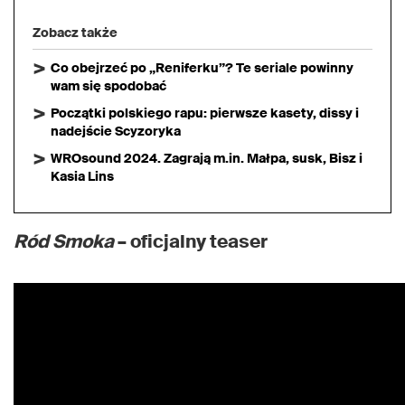
Zobacz także
Co obejrzeć po „Reniferku”? Te seriale powinny
wam się spodobać
Początki polskiego rapu: pierwsze kasety, dissy i
nadejście Scyzoryka
WROsound 2024. Zagrają m.in. Małpa, susk, Bisz i
Kasia Lins
Ród Smoka
– oficjalny teaser