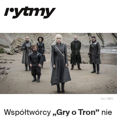
fot. HBO
Współtwórcy
„Gry o Tron”
nie