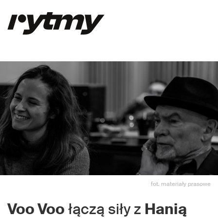
fot. materiały prasowe
Voo Voo
łączą siły z
Hanią