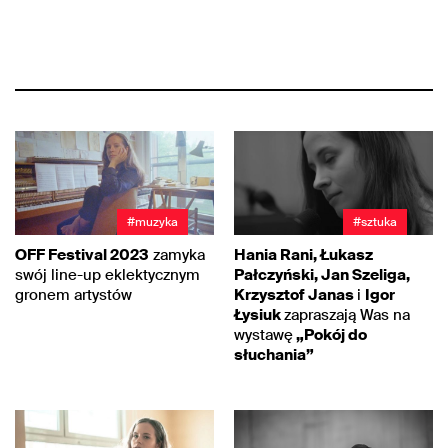
#muzyka
#sztuka
OFF Festival 2023
zamyka
Hania Rani, Łukasz
swój line-up eklektycznym
Pałczyński, Jan Szeliga,
gronem artystów
Krzysztof Janas
i
Igor
Łysiuk
zapraszają Was na
wystawę
„Pokój do
słuchania”