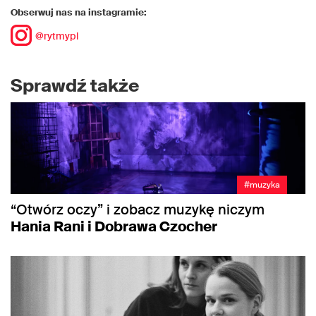
Obserwuj nas na instagramie:
@rytmypl
Sprawdź także
#muzyka
“Otwórz oczy” i zobacz muzykę niczym
Hania Rani i Dobrawa Czocher