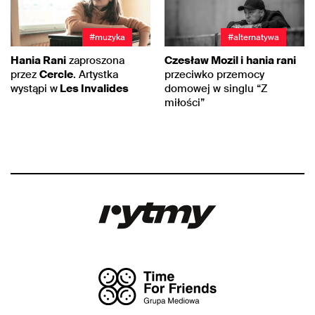
#muzyka
#alternatywa
Hania Rani
zaproszona
Czesław Mozil i
hania rani
przez
Cercle
. Artystka
przeciwko przemocy
wystąpi w
Les Invalides
domowej w singlu “Z
miłości”