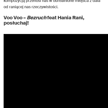
kompozycją przenosi nas w odrealnione miejsca z dala
od raniącej nas rzeczywistości.
Voo Voo –
Bezruch
feat Hania Rani,
posłuchaj!