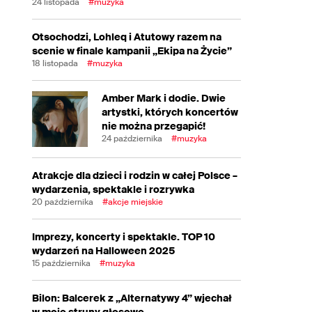
24 listopada
#muzyka
Otsochodzi, Lohleq i Atutowy razem na
scenie w finale kampanii „Ekipa na Życie”
18 listopada
#muzyka
Amber Mark i dodie. Dwie
artystki, których koncertów
nie można przegapić!
24 października
#muzyka
Atrakcje dla dzieci i rodzin w całej Polsce –
wydarzenia, spektakle i rozrywka
20 października
#akcje miejskie
Imprezy, koncerty i spektakle. TOP 10
wydarzeń na Halloween 2025
15 października
#muzyka
Bilon: Balcerek z „Alternatywy 4” wjechał
w moje struny głosowe