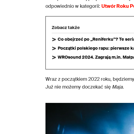
odpowiednio w kategorii:
Utwór Roku P
Zobacz także
Co obejrzeć po „Reniferku”? Te ser
Początki polskiego rapu: pierwsze ka
WROsound 2024. Zagrają m.in. Małpa,
Wraz z początkiem 2022 roku, będziemy
Już nie możemy doczekać się
Maja
.