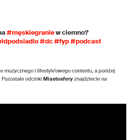
 na
#męskiegranie
w ciemno?
idpodsiadlo
#dc
#fyp
#podcast
le muzycznego i lifestyle’owego contentu, a poniżej
. Pozostałe odcinki
Miastosfery
znajdziecie na