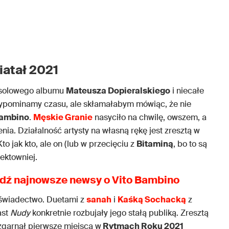
atał 2021
o solowego albumu
Mateusza Dopieralskiego
i niecałe
wypominamy czasu, ale skłamałabym mówiąc, że nie
Bambino
.
Męskie Granie
nasyciło na chwilę, owszem, a
nia. Działalność artysty na własną rękę jest zresztą w
o jak kto, ale on (lub w przecięciu z
Bitaminą
, bo to są
ektowniej.
dź najnowsze newsy o Vito Bambino
o świadectwo. Duetami z
sanah
i
Kaśką Sochacką
z
ast
Nudy
konkretnie rozbujały jego stałą publiką. Zresztą
garnął pierwsze miejsca w
Rytmach Roku 2021