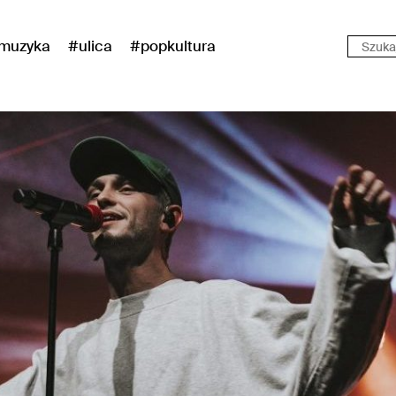
muzyka
#ulica
#popkultura