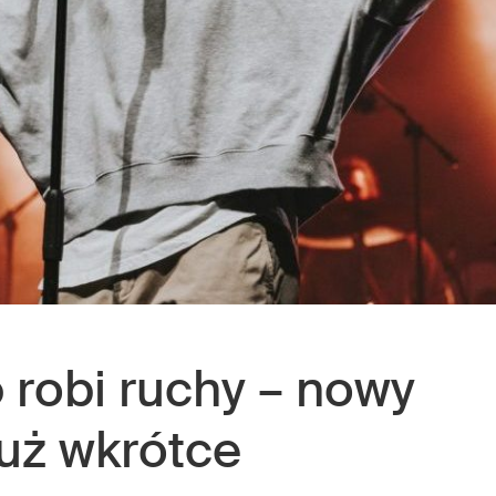
o
robi ruchy – nowy
już wkrótce