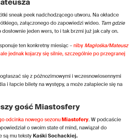
Mateusza
krótki sneak peek nadchodzącego utworu. Na okładce
 krótkiego, załączonego do zapowiedzi wideo.
Tam gdzie
 dosłownie jeden wers, to i tak brzmi już jak cały on.
ksponuje ten konkretny miesiąc –
niby
Magłośka/Mateusz
ale jednak kojarzy się silnie, szczególnie po przegranej
ął ogłaszać się z późnozimowymi i wczesnowiosennymi
ia i łapcie bilety na występy, a może załapiecie się na
jszy gość Miastosfery
ego odcinka nowego sezonu
Miastofery
. W podcaście
opowiedział o swoim state of mind, nawiązał do
ie są mu teksty
Kaśki Sochackiej.