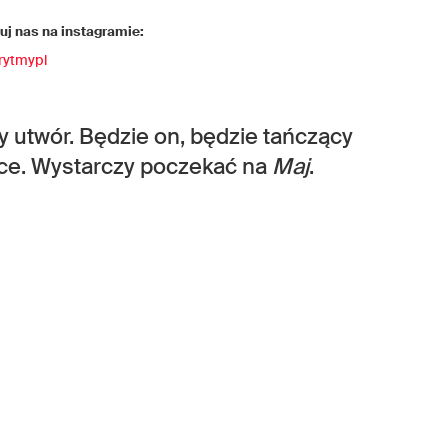
j nas na instagramie:
rytmypl
 utwór. Będzie on, będzie tańczący
tce. Wystarczy poczekać na
Maj
.