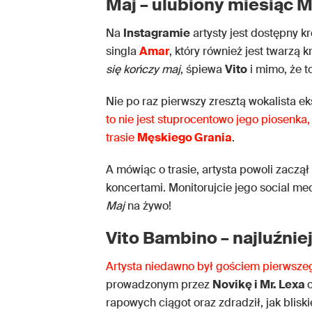
Maj – ulubiony miesiąc 
Na
Instagramie
artysty jest dostępny 
singla
Amar
, który również jest twarzą
się kończy maj
, śpiewa
Vito
i mimo, że to
Nie po raz pierwszy zresztą wokalista e
to nie jest stuprocentowo jego piosenka, 
trasie
Męskiego Grania
.
A mówiąc o trasie, artysta powoli zacz
koncertami. Monitorujcie jego social med
Maj
na żywo!
Vito Bambino – najluźnie
Artysta niedawno był gościem pierwsz
prowadzonym przez
Novikę i Mr. Lexa
rapowych ciągot oraz zdradził, jak blisk