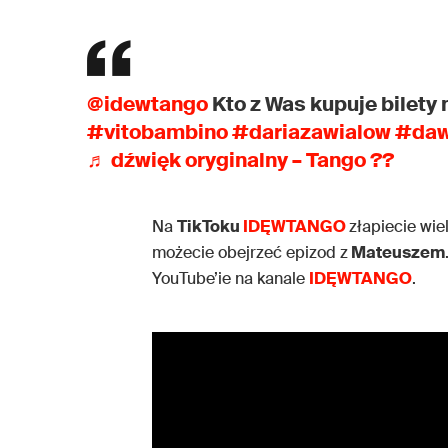
@idewtango
Kto z Was kupuje bilety
#vitobambino
#dariazawialow
#daw
♬ dźwięk oryginalny – Tango ??
Na
TikToku
IDĘWTANGO
złapiecie wie
możecie obejrzeć epizod z
Mateuszem
YouTube’ie na kanale
IDĘWTANGO
.