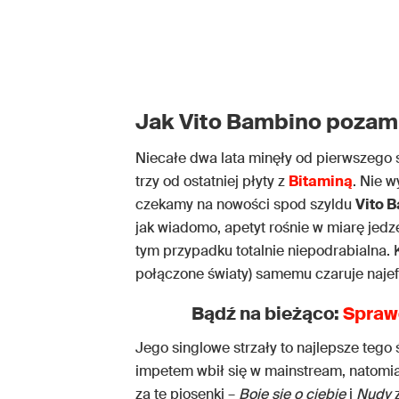
Jak Vito Bambino pozami
Niecałe dwa lata minęły od pierwszeg
trzy od ostatniej płyty z
Bitaminą
. Nie 
czekamy na nowości spod szyldu
Vito 
jak wiadomo, apetyt rośnie w miarę jedze
tym przypadku totalnie niepodrabialna. Kt
połączone światy) samemu czaruje najef
Bądź na bieżąco:
Spraw
Jego singlowe strzały to najlepsze teg
impetem wbił się w mainstream, natomi
za te piosenki –
Boję się o ciebie
i
Nudy
z