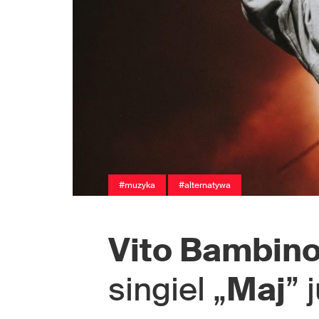
#muzyka
#alternatywa
Vito Bambin
singiel „
Maj
” 