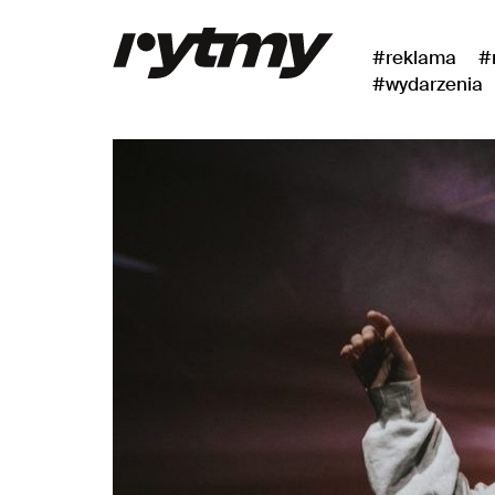
#reklama
#
#wydarzenia