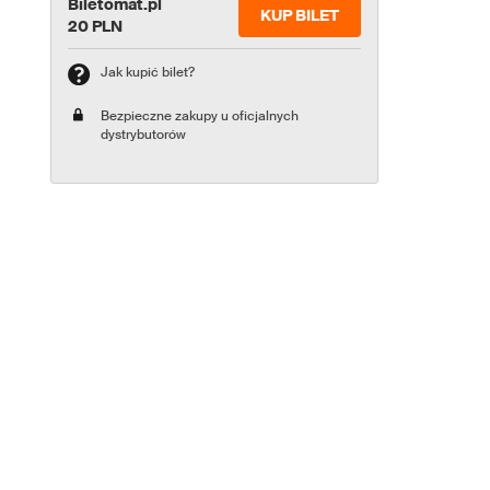
Biletomat.pl
KUP BILET
20 PLN
Jak kupić bilet?
Bezpieczne zakupy u oficjalnych
dystrybutorów