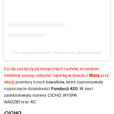
Post udostępniony przez Young Leosia (@youngleosia)
Co się zaś tyczy jej muzycznych ruchów, to ostatnio
mieliśmy szansę usłyszeć raperkę w duecie z
Matą
przy
okazji
premiery trzech kawałków, które zaanonsowały
rozpoczęcie działalności
Fundacji 420
. W sieci
zadebiutowału numery
CICHO
,
WYSPA
NADZIEI
oraz
KC
.
CICHO