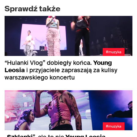
Sprawdź także
#muzyka
“Hulanki Vlog” dobiegły końca.
Young
Leosia
i przyjaciele zapraszają za kulisy
warszawskiego koncertu
#muzyka
„
Szklanki
”, ale to nie
Young Leosia
.