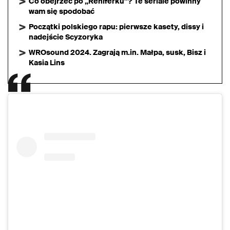
Co obejrzeć po „Reniferku”? Te seriale powinny
wam się spodobać
Początki polskiego rapu: pierwsze kasety, dissy i
nadejście Scyzoryka
WROsound 2024. Zagrają m.in. Małpa, susk, Bisz i
Kasia Lins