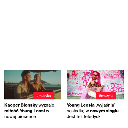
#muzyka
#muzyka
Kacper Blonsky
wyznaje
Young Leosia
„wyjaśnia”
miłość
Young Leosi
w
sąsiadkę w
nowym singlu
.
nowej piosence
Jest też teledysk