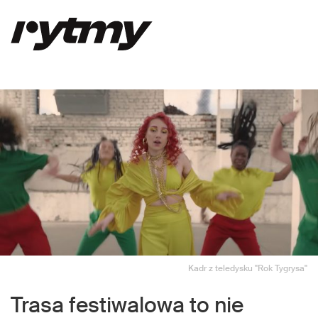
Kadr z teledysku "Rok Tygrysa"
Trasa festiwalowa to nie