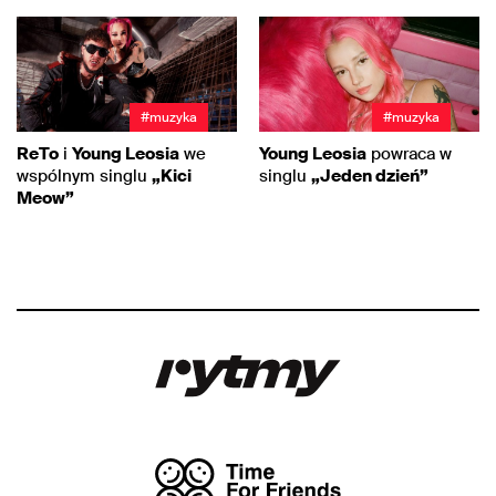
#muzyka
#muzyka
ReTo
i
Young Leosia
we
Young Leosia
powraca w
wspólnym singlu
„Kici
singlu
„Jeden dzień”
Meow”