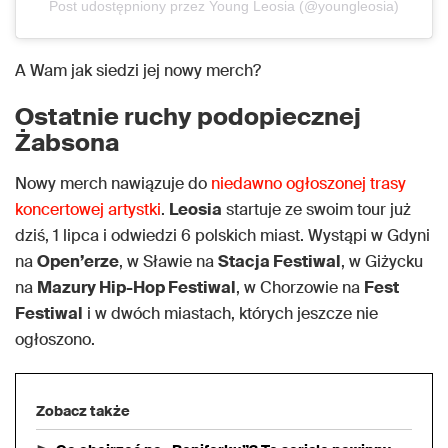
Post udostępniony przez Young Leosia (@youngleosia)
A Wam jak siedzi jej nowy merch?
Ostatnie ruchy podopiecznej
Żabsona
Nowy merch nawiązuje do
niedawno ogłoszonej trasy
koncertowej artystki
.
Leosia
startuje ze swoim tour już
dziś, 1 lipca i odwiedzi 6 polskich miast. Wystąpi w Gdyni
na
Open’erze
, w Sławie na
Stacja Festiwal
, w Giżycku
na
Mazury Hip-Hop Festiwal
, w Chorzowie na
Fest
Festiwal
i w dwóch miastach, których jeszcze nie
ogłoszono.
Zobacz także