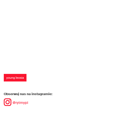
young leosia
Obserwuj nas na instagramie:
@rytmypl