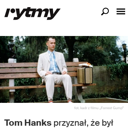
fot. kadr z filmu „Forrest Gump”
Tom Hanks
przyznał, że był