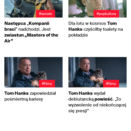
#seriale
#popkultura
Następca
„
Kompanii
Dla lotu w kosmos
Tom
braci
” nadchodzi. Jest
Hanks
czyściłby toalety na
zwiastun „Masters of the
pokładzie
Air”
#filmy
#filmy
Tom Hanks
zapowiedział
Tom Hanks
wydał
pośmiertną karierę
debiutancką
powieść
. „To
wyzwolenie od niekończącej
się presji”