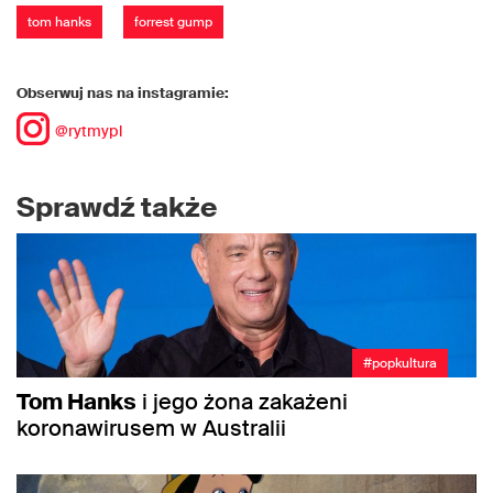
tom hanks
forrest gump
Obserwuj nas na instagramie:
@rytmypl
Sprawdź także
#popkultura
Tom Hanks
i jego żona zakażeni
koronawirusem w Australii