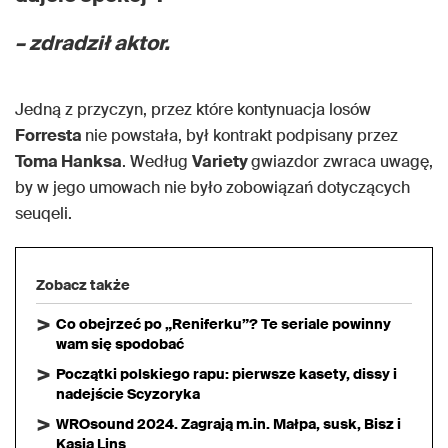
– zdradził aktor.
Jedną z przyczyn, przez które kontynuacja losów
Forresta
nie powstała, był kontrakt podpisany przez
Toma Hanksa
. Według
Variety
gwiazdor zwraca uwagę,
by w jego umowach nie było zobowiązań dotyczących
seuqeli.
Zobacz także
Co obejrzeć po „Reniferku”? Te seriale powinny
wam się spodobać
Początki polskiego rapu: pierwsze kasety, dissy i
nadejście Scyzoryka
WROsound 2024. Zagrają m.in. Małpa, susk, Bisz i
Kasia Lins