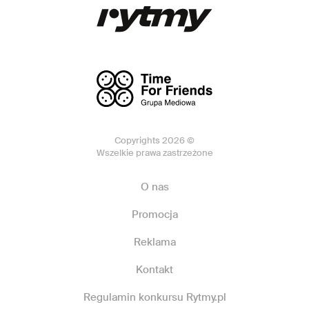
Copyrights 2026 ©
Wszelkie prawa zastrzeżone
O nas
Promocja
Reklama
Kontakt
Regulamin konkursu Rytmy.pl