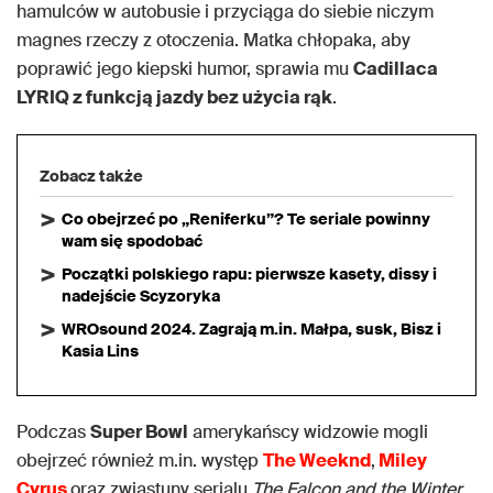
hamulców w autobusie i przyciąga do siebie niczym
magnes rzeczy z otoczenia. Matka chłopaka, aby
poprawić jego kiepski humor, sprawia mu
Cadillaca
LYRIQ z funkcją jazdy bez użycia rąk
.
Zobacz także
Co obejrzeć po „Reniferku”? Te seriale powinny
wam się spodobać
Początki polskiego rapu: pierwsze kasety, dissy i
nadejście Scyzoryka
WROsound 2024. Zagrają m.in. Małpa, susk, Bisz i
Kasia Lins
Podczas
Super Bowl
amerykańscy widzowie mogli
obejrzeć również m.in. występ
The Weeknd
,
Miley
Cyrus
oraz zwiastuny serialu
The Falcon and the Winter