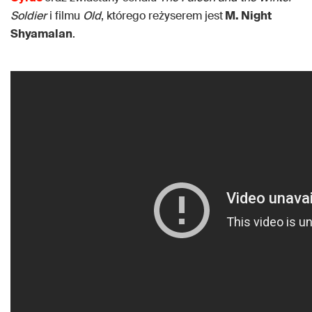
Soldier
i filmu
Old
, którego reżyserem jest
M. Night
Shyamalan
.