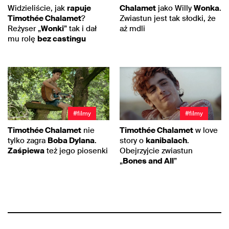
Widzieliście, jak
rapuje
Chalamet
jako Willy
Wonka
.
Timothée Chalamet
?
Zwiastun jest tak słodki, że
Reżyser „
Wonki
” tak i dał
aż mdli
mu rolę
bez castingu
#filmy
#filmy
Timothée Chalamet
nie
Timothée Chalamet
w love
tylko zagra
Boba Dylana
.
story o
kanibalach
.
Zaśpiewa
też jego piosenki
Obejrzyjcie zwiastun
„
Bones and All
”