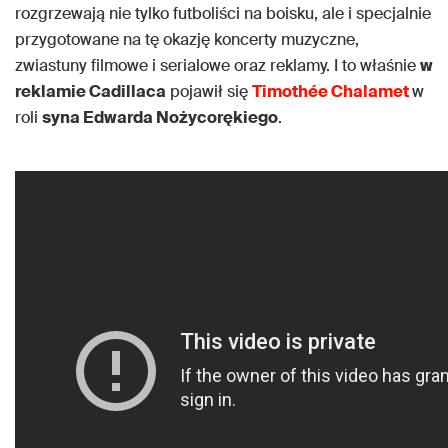
rozgrzewają nie tylko futboliści na boisku, ale i specjalnie
przygotowane na tę okazję koncerty muzyczne,
zwiastuny filmowe i serialowe oraz reklamy. I to właśnie
w
reklamie Cadillaca
pojawił się
Timothée Chalamet
w
roli
syna Edwarda Nożycorękiego
.