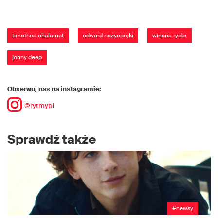
timothee chalamet
edward nożycoręki
winona ryder
johny deep
Obserwuj nas na instagramie:
@rytmypl
Sprawdź także
#newsy