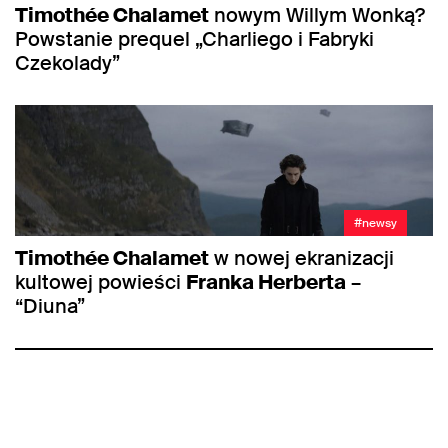
Timothée Chalamet
nowym Willym Wonką?
Powstanie prequel „Charliego i Fabryki
Czekolady”
#newsy
Timothée Chalamet
w nowej ekranizacji
kultowej powieści
Franka Herberta
–
“Diuna”