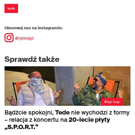
tede
Obserwuj nas na instagramie:
@rytmypl
Sprawdź także
#hip-hop
Bądźcie spokojni,
Tede
nie wychodzi z formy
– relacja z koncertu na
20-lecie płyty
„S.P.O.R.T.”