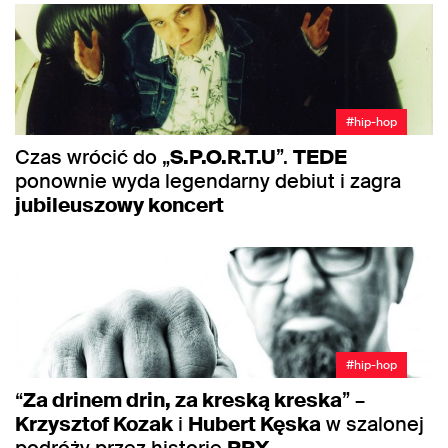
#hip-hop
Czas wrócić do „
S.P.O.R.T.U
”.
TEDE
ponownie wyda legendarny debiut i zagra
jubileuszowy koncert
#hip-hop
“
Za drinem drin, za kreską kreska
” –
Krzysztof Kozak
i
Hubert Kęska
w szalonej
podróży przez historie
RRX
–