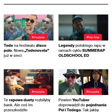
#muzyka
#hip-hop
Tede
na festiwalu
disco
Legendy
polskiego rapu w
polo
. Nowa
„Tedenovela”
ramach cyklu
SUMMERAP
już w sieci
OLDSCHOOL ED
#muzyka
#muzyka
Te
rapowe duety
rozbiłyby
Pewien
YouTuber
bank. Ale coś im
doprowadził do
pojednania
przeszkodziło
Pei i Tedego
. Tak jakby