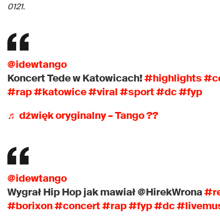
0121
.
@idewtango
Koncert Tede w Katowicach!
#highlights
#c
#rap
#katowice
#viral
#sport
#dc
#fyp
♬ dźwięk oryginalny – Tango ??
@idewtango
Wygrał Hip Hop jak mawiał @HirekWrona
#r
#borixon
#concert
#rap
#fyp
#dc
#livemu