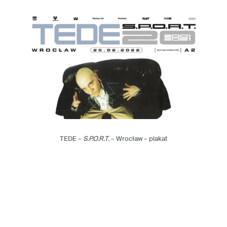
TEDE –
S.P.O.R.T.
– Wrocław – plakat