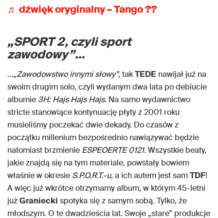
♬ dźwięk oryginalny – Tango ??
„SPORT 2, czyli sport
zawodowy
”
…
..
.„
Zawodowstwo innymi słowy
”
,
tak
TEDE
nawijał już na
swoim drugim solo, czyli wydanym dwa lata po debiucie
albumie
3H: Hajs Hajs Hajs.
Na samo wydawnictwo
stricte stanowiące kontynuację płyty z 2001 roku
musieliśmy poczekać dwie dekady. Do czasów z
początku millenium bezpośrednio nawiązywać będzie
natomiast brzmienie
ESPEOERTE 0121
. Wszystkie beaty,
jakie znajdą się na tym materiale, powstały bowiem
właśnie w okresie
S.P.O.R.T.-u,
a ich autem jest sam
TDF
!
A więc już wkrótce otrzymamy album, w którym 45-letni
już
Graniecki
spotyka się z samym sobą. Tylko, że
młodszym. O te dwadzieścia lat. Swoje „stare” produkcje