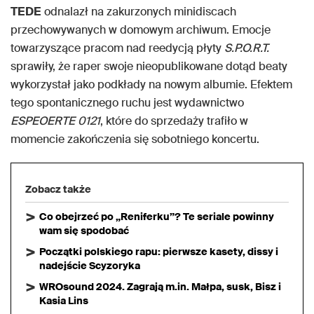
TEDE
odnalazł na zakurzonych minidiscach
przechowywanych w domowym archiwum. Emocje
towarzyszące pracom nad reedycją płyty
S.P.O.R.T.
sprawiły, że raper swoje nieopublikowane dotąd beaty
wykorzystał jako podkłady na nowym albumie. Efektem
tego spontanicznego ruchu jest wydawnictwo
ESPEOERTE 0121
, które do sprzedaży trafiło w
momencie zakończenia się sobotniego koncertu.
Zobacz także
Co obejrzeć po „Reniferku”? Te seriale powinny
wam się spodobać
Początki polskiego rapu: pierwsze kasety, dissy i
nadejście Scyzoryka
WROsound 2024. Zagrają m.in. Małpa, susk, Bisz i
Kasia Lins