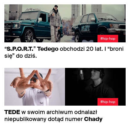
#hip-hop
“
S.P.O.R.T.
”
Tedego
obchodzi 20 lat. I “broni
się” do dziś.
#hip-hop
TEDE
w swoim archiwum odnalazł
niepublikowany dotąd numer
Chady