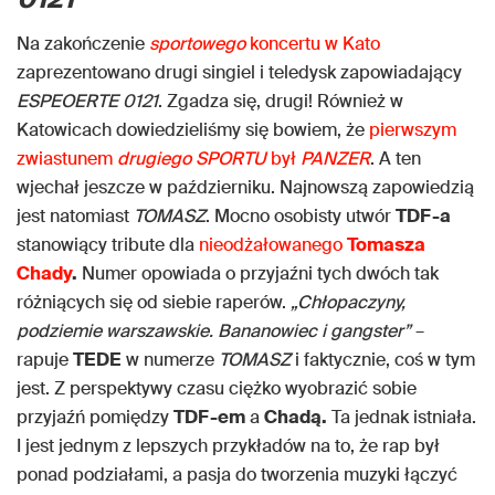
Na zakończenie
sportowego
koncertu w Kato
zaprezentowano drugi singiel i teledysk zapowiadający
ESPEOERTE 0121
. Zgadza się, drugi! Również w
Katowicach dowiedzieliśmy się bowiem, że
pierwszym
zwiastunem
drugiego SPORTU
był
PANZER
. A ten
wjechał jeszcze w październiku. Najnowszą zapowiedzią
jest natomiast
TOMASZ
. Mocno osobisty utwór
TDF-a
stanowiący tribute dla
nieodżałowanego
Tomasza
Chady
.
Numer opowiada o przyjaźni tych dwóch tak
różniących się od siebie raperów.
„Chłopaczyny,
podziemie warszawskie. Bananowiec i gangster”
–
rapuje
TEDE
w numerze
TOMASZ
i faktycznie, coś w tym
jest. Z perspektywy czasu ciężko wyobrazić sobie
przyjaźń pomiędzy
TDF-em
a
Chadą.
Ta jednak istniała.
I jest jednym z lepszych przykładów na to, że rap był
ponad podziałami, a pasja do tworzenia muzyki łączyć