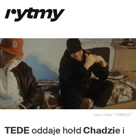
kadr z klipu "TOMASZ"
TEDE
oddaje hołd
Chadzi
e i