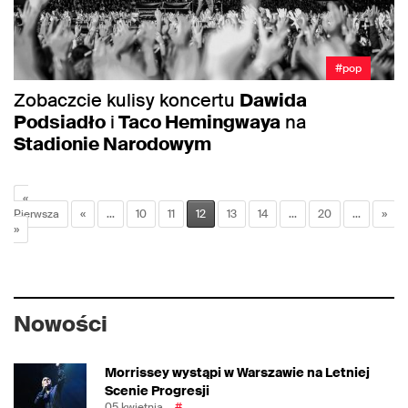
#pop
Zobaczcie kulisy koncertu
Dawida
Podsiadło
i
Taco Hemingwaya
na
Stadionie Narodowym
«
Pierwsza
«
...
10
11
12
13
14
...
20
...
»
»
Nowości
Morrissey wystąpi w Warszawie na Letniej
Scenie Progresji
05 kwietnia
#