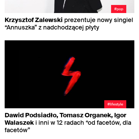
#pop
Krzysztof Zalewski
prezentuje nowy singiel
“Annuszka” z nadchodzącej płyty
#lifestyle
Dawid Podsiadło, Tomasz Organek, Igor
Walaszek
i inni w 12 radach “od facetów, dla
facetów”