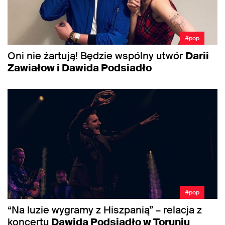
#pop
Oni nie żartują! Będzie wspólny utwór
Darii
Zawiałow i Dawida Podsiadło
#pop
“Na luzie wygramy z Hiszpanią” – relacja z
koncertu
Dawida Podsiadło w Toruniu