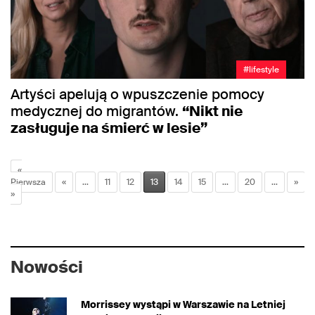
#lifestyle
Artyści apelują o wpuszczenie pomocy
medycznej do migrantów.
“Nikt nie
zasługuje na śmierć w lesie”
«
Pierwsza
«
...
11
12
13
14
15
...
20
...
»
»
Nowości
Morrissey wystąpi w Warszawie na Letniej