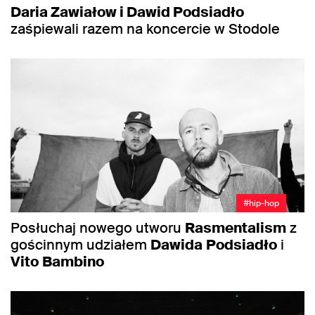
Daria Zawiałow i Dawid Podsiadło
zaśpiewali razem na koncercie w Stodole
#hip-hop
Posłuchaj nowego utworu
Rasmentalism
z
gościnnym udziałem
Dawida
Podsiadło
i
Vito
Bambino