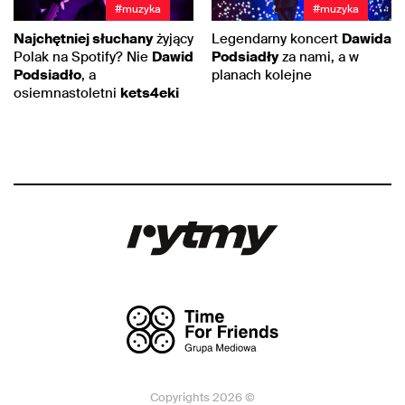
#muzyka
#muzyka
Najchętniej słuchany
żyjący
Legendarny koncert
Dawida
Polak na Spotify? Nie
Dawid
Podsiadły
za nami, a w
Podsiadło
, a
planach kolejne
osiemnastoletni
kets4eki
Copyrights 2026 ©