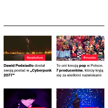
#popkultura
#muzyka
Dawid Podsiadło
dostał
To oni kreują
pop
w Polsce.
swoją postać w
„Cyberpunk
7 producentów
, którzy kryją
2077”
się za wielkimi nazwiskami