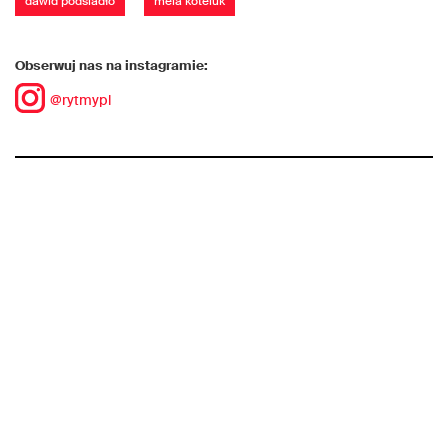
dawid podsiadło
mela koteluk
Obserwuj nas na instagramie:
@rytmypl