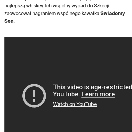
najlepszą whiskey. Ich wspólny wypad do Szkocji
zaowocował nagraniem wspólnego kawałka
Świadomy
Sen
.