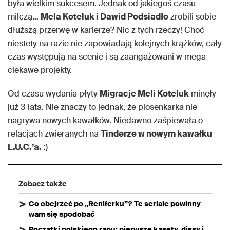
była wielkim sukcesem. Jednak od jakiegoś czasu
milczą…
Mela Koteluk i Dawid Podsiadło
zrobili sobie
dłuższą przerwę w karierze? Nic z tych rzeczy! Choć
niestety na razie nie zapowiadają kolejnych krążków, cały
czas występują na scenie i są zaangażowani w mega
ciekawe projekty.
Od czasu wydania płyty
Migracje Meli Koteluk
minęły
już 3 lata. Nie znaczy to jednak, że piosenkarka nie
nagrywa nowych kawałków. Niedawno zaśpiewała o
relacjach zwieranych na
Tinderze w nowym kawałku
L.U.C.’a.
:)
Zobacz także
Co obejrzeć po „Reniferku”? Te seriale powinny
wam się spodobać
Początki polskiego rapu: pierwsze kasety, dissy i