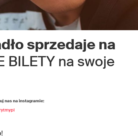
dło sprzedaje na
 BILETY na swoje
j nas na instagramie:
rytmypl
!