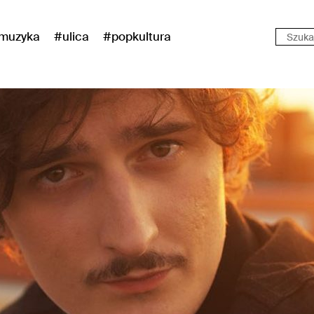
muzyka
#ulica
#popkultura