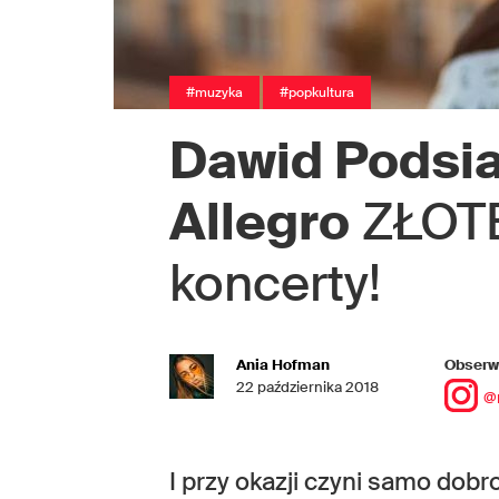
#muzyka
#popkultura
Dawid Podsia
Allegro
ZŁOTE
koncerty!
Ania Hofman
Obserwu
22 października 2018
@
I przy okazji czyni samo dobro