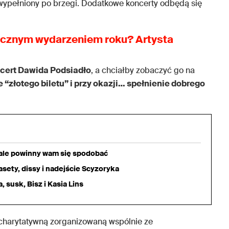
ypełniony po brzegi. Dodatkowe koncerty odbędą się
ycznym wydarzeniem roku?
Artysta
ncert Dawida Podsiadło
, a chciałby zobaczyć go na
“złotego biletu” i przy okazji… spełnienie dobrego
iale powinny wam się spodobać
sety, dissy i nadejście Scyzoryka
 susk, Bisz i Kasia Lins
 charytatywną zorganizowaną wspólnie ze