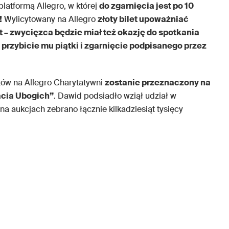
latformą Allegro, w której
do zgarnięcia jest po 10
!
Wylicytowany na Allegro
złoty bilet upoważniać
t – zwycięzca będzie miał też okazję do spotkania
 przybicie mu piątki i zgarnięcie podpisanego przez
etów na Allegro Charytatywni
zostanie przeznaczony na
acia Ubogich”
. Dawid podsiadło wziął udział w
a aukcjach zebrano łącznie kilkadziesiąt tysięcy