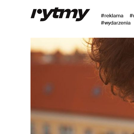
#reklama
#
#wydarzenia