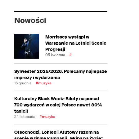
Nowości
Morrissey wystąpi w
Warszawie na Letniej Scenie
Progresji
05 kwietnia
#
Sylwester 2025/2026. Polecamy najlepsze
imprezy i wydarzenia
16 grudnia
#muzyka
Kulturalny Black Week: Bilety na ponad
700 wydarzeń w całej Polsce nawet 80%
taniej!
24 listopada
#muzyka
Otsochodzi, Lohleq i Atutowy razem na
scenie w finale kampanii „Ekipa na Życie”