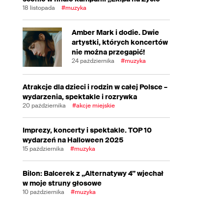
18 listopada
#muzyka
Amber Mark i dodie. Dwie
artystki, których koncertów
nie można przegapić!
24 października
#muzyka
Atrakcje dla dzieci i rodzin w całej Polsce –
wydarzenia, spektakle i rozrywka
20 października
#akcje miejskie
Imprezy, koncerty i spektakle. TOP 10
wydarzeń na Halloween 2025
15 października
#muzyka
Bilon: Balcerek z „Alternatywy 4” wjechał
w moje struny głosowe
10 października
#muzyka