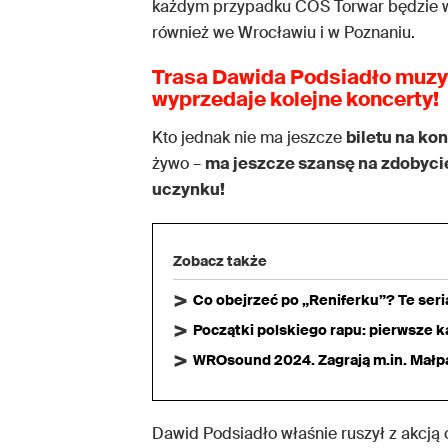
każdym przypadku COS Torwar będzie w
również we Wrocławiu i w Poznaniu.
Trasa Dawida Podsiadło muz
wyprzedaje kolejne koncerty!
Kto jednak nie ma jeszcze
biletu na ko
żywo –
ma jeszcze szansę na zdobycie 
uczynku!
Zobacz także
Co obejrzeć po „Reniferku”? Te ser
Początki polskiego rapu: pierwsze ka
WROsound 2024. Zagrają m.in. Małpa,
Dawid Podsiadło właśnie ruszył z akcją