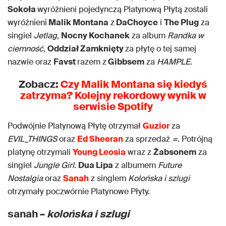
Sokoła
wyróżnieni pojedynczą Platynową Płytą zostali
wyróżnieni
Malik Montana
z
DaChoyce
i
The Plug
za
singiel
Jetlag
,
Nocny Kochanek
za album
Randka w
ciemność
,
Oddział Zamknięty
za płytę o tej samej
nazwie oraz
Favst
razem z
Gibbsem
za
HAMPLE
.
Zobacz:
Czy Malik Montana się kiedyś
zatrzyma? Kolejny rekordowy wynik w
serwisie Spotify
Podwójnie Platynową Płytę otrzymał
Guzior
za
EVIL_THINGS
oraz
Ed Sheeran
za sprzedaż
=
. Potrójną
platynę otrzymali
Young Leosia
wraz z
Żabsonem
za
singiel
Jungle Girl
.
Dua Lipa
z albumem
Future
Nostalgia
oraz
Sanah
z singlem
Kolońska i szlugi
otrzymały poczwórnie Platynowe Płyty.
sanah –
kolońska i szlugi