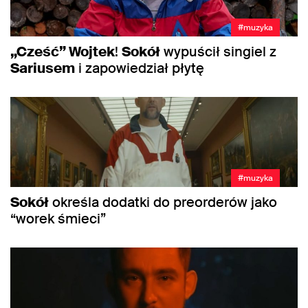
#muzyka
„Cześć” Wojtek
!
Sokół
wypuścił singiel z
Sariusem
i zapowiedział płytę
#muzyka
Sokół
określa dodatki do preorderów jako
“worek śmieci”