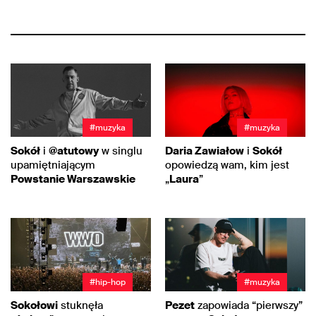
#muzyka
#muzyka
Sokół
i
@atutowy
w singlu
Daria Zawiałow
i
Sokół
upamiętniającym
opowiedzą wam, kim jest
Powstanie Warszawskie
„
Laura
”
#hip-hop
#muzyka
Sokołowi
stuknęła
Pezet
zapowiada “pierwszy”