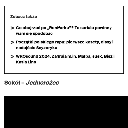
Zobacz także
Co obejrzeć po „Reniferku”? Te seriale powinny
wam się spodobać
Początki polskiego rapu: pierwsze kasety, dissy i
nadejście Scyzoryka
WROsound 2024. Zagrają m.in. Małpa, susk, Bisz i
Kasia Lins
Sokół –
Jednorożec