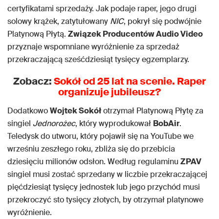
certyfikatami sprzedaży. Jak podaje raper, jego drugi
solowy krążek, zatytułowany
NIC
, pokrył się podwójnie
Platynową Płytą.
Związek Producentów Audio Video
przyznaje wspomniane wyróżnienie za sprzedaż
przekraczającą sześćdziesiąt tysięcy egzemplarzy.
Zobacz:
Sokół od 25 lat na scenie. Raper
organizuje jubileusz?
Dodatkowo
Wojtek Sokół
otrzymał Platynową Płytę za
singiel
Jednorożec
, który wyprodukował
BobAir
.
Teledysk do utworu, który pojawił się na YouTube we
wrześniu zeszłego roku, zbliża się do przebicia
dziesięciu milionów odsłon. Według regulaminu
ZPAV
singiel musi zostać sprzedany w liczbie przekraczającej
pięćdziesiąt tysięcy jednostek lub jego przychód musi
przekroczyć sto tysięcy złotych, by otrzymał platynowe
wyróżnienie.