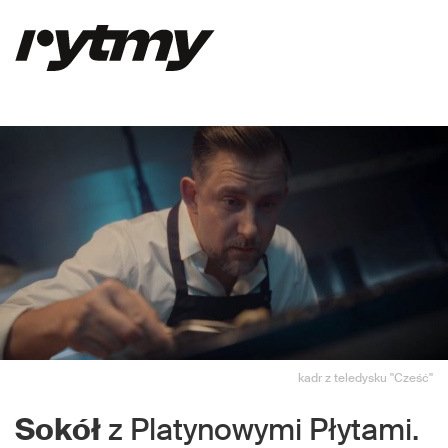
kadr z teledysku "Cześć"
Sokół
z Platynowymi Płytami.