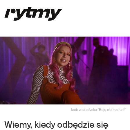
kadr z teledysku "Boję się kochać"
Wiemy, kiedy odbędzie się