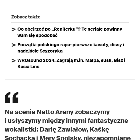
Zobacz także
Co obejrzeć po „Reniferku”? Te seriale powinny
wam się spodobać
Początki polskiego rapu: pierwsze kasety, dissy i
nadejście Scyzoryka
WROsound 2024. Zagrają m.in. Małpa, susk, Bisz i
Kasia Lins
Na scenie Netto Areny zobaczymy
i usłyszymy między innymi fantastyczne
wokalistki: Darię Zawiałow, Kaśkę
Sochacką i Mery Spolsky, niezapomniane