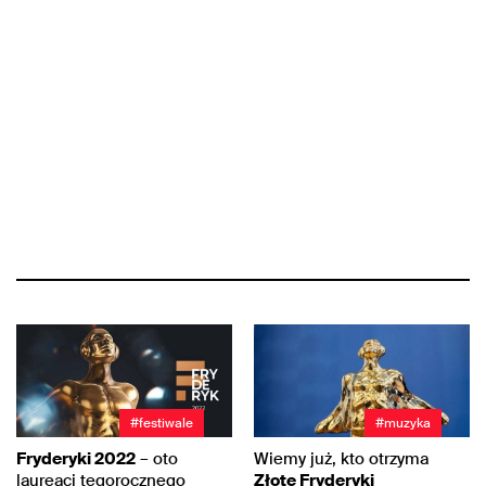
#festiwale
#muzyka
Fryderyki 2022
– oto
Wiemy już, kto otrzyma
laureaci tegorocznego
Złote Fryderyki