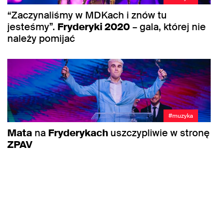
“Zaczynaliśmy w MDKach i znów tu
jesteśmy”.
Fryderyki 2020
– gala, której nie
należy pomijać
#muzyka
Mata
na
Fryderykach
uszczypliwie w stronę
ZPAV