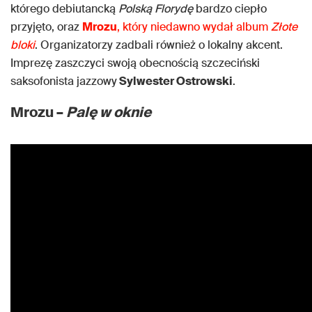
którego debiutancką
Polską Florydę
bardzo ciepło
przyjęto, oraz
Mrozu
, który niedawno wydał album
Złote
bloki
. Organizatorzy zadbali również o lokalny akcent.
Imprezę zaszczyci swoją obecnością szczeciński
saksofonista jazzowy
Sylwester Ostrowski
.
Mrozu –
Palę w oknie