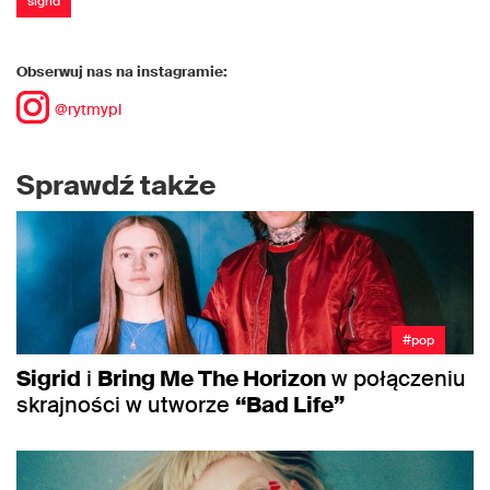
sigrid
Obserwuj nas na instagramie:
@rytmypl
Sprawdź także
#pop
Sigrid
i
Bring Me The Horizon
w połączeniu
skrajności w utworze
“Bad Life”