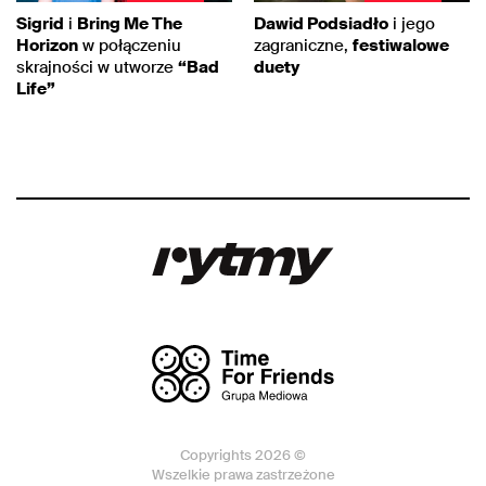
Sigrid
i
Bring Me The
Dawid Podsiadło
i jego
Horizon
w połączeniu
zagraniczne,
festiwalowe
skrajności w utworze
“Bad
duety
Life”
Copyrights 2026 ©
Wszelkie prawa zastrzeżone