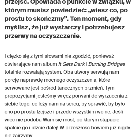
przejść. Opowiada o punkcie w związku, w
którym musisz powiedzieć: „wiesz co, po
prostu to skończmy”. Ten moment, gdy
myślisz, że już wystarczy i potrzebujesz
przerwy na oczyszczenie.
I ciężko się z tymi słowami nie zgodzić, ponieważ
otwierające nam album
It Gets Dark
i
Burning Bridges
totalnie rozwalają system. Oba utwory serwują nam
porcję naprawdę mocnego oczyszczenia, które
serwowane jest pośród tanecznych brzmień. Tymi
propozycjami jesteśmy wręcz porwani do wyrzucenia z
siebie tego, co leży nam na sercu, by sprawić, by było
ono po prostu lżejsze i przede wszystkim wolne. Jeśli
więc nie podoba Wam się most, po którym stąpacie –
spalcie go i idźcie dalej! W przeszłość bowiem już nigdy
nie zajrzymy.