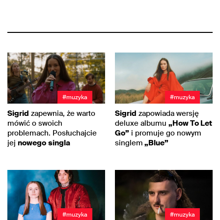
#muzyka
#muzyka
Sigrid
zapewnia, że warto
Sigrid
zapowiada wersję
mówić o swoich
deluxe albumu
„How To Let
problemach. Posłuchajcie
Go”
i promuje go nowym
jej
nowego
singla
singlem
„Blue”
#muzyka
#muzyka