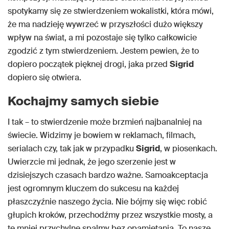
spotykamy się ze stwierdzeniem wokalistki, która mówi,
że ma nadzieję wywrzeć w przyszłości dużo większy
wpływ na świat, a mi pozostaje się tylko całkowicie
zgodzić z tym stwierdzeniem. Jestem pewien, że to
dopiero początek pięknej drogi, jaka przed
Sigrid
dopiero się otwiera.
Kochajmy samych siebie
I tak – to stwierdzenie może brzmień najbanalniej na
świecie. Widzimy je bowiem w reklamach, filmach,
serialach czy, tak jak w przypadku
Sigrid
, w piosenkach.
Uwierzcie mi jednak, że jego szerzenie jest w
dzisiejszych czasach bardzo ważne. Samoakceptacja
jest ogromnym kluczem do sukcesu na każdej
płaszczyźnie naszego życia. Nie bójmy się więc robić
głupich kroków, przechodźmy przez wszystkie mosty, a
te mniej przychylne spalmy bez opamiętania. To nasze