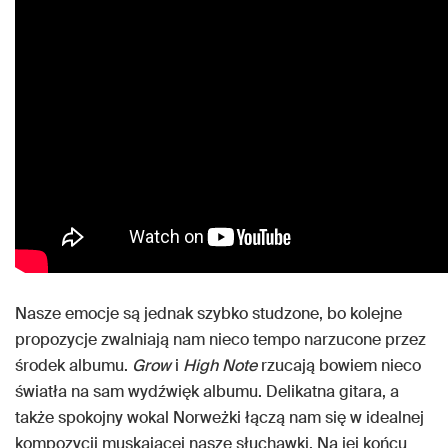
Nasze emocje są jednak szybko studzone, bo kolejne
propozycje zwalniają nam nieco tempo narzucone przez
środek albumu.
Grow
i
High Note
rzucają bowiem nieco
światła na sam wydźwięk albumu. Delikatna gitara, a
także spokojny wokal Norweżki łączą nam się w idealnej
kompozycji muskającej nasze słuchawki. Na jej końcu