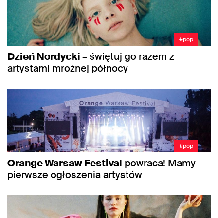
#pop
Dzień Nordycki
– świętuj go razem z
artystami mroźnej północy
#pop
Orange Warsaw Festival
powraca! Mamy
pierwsze ogłoszenia artystów